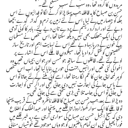
مریدوں کا گروہ تھا ،وہ سب کے سب مسلح تھے۔
حسن بن صباح کا یہ قافلہ جب پہلا پڑاؤ کرنے لگا تو فدائیوں نے اس
جگہ کو حصار میں لے لیا ،اس کے لئے زمین پر نرم و گداز گدے بچھا
دیے گئے اور اردگرد ریشم کے پردے تان دیے گئے، باہر کا کوئی آدمی
اس کی ایک جھلک بھی نہیں دیکھ سکتا تھا ،اس شخص نے مسلمان
کے خون کے دریا بہا دیے تھے اس نے نہایت اہم اور تاریخ ساز
شخصیتوں کو قتل کروا دیا تھا، سیکڑوں قافلے اس کے اشارے پر
لوٹے گئے تھے، قافلوں کے ساتھ جو کمسن اور جوان بچیاں تھیں وہ
اغوا کی گئی تھیں اور انہیں جنت کی حوریں بنایا گیا تھا، اب اس شخص
کو ہر لمحہ اپنی جان کا غم لگا رہتا تھا، اسے کوئی ملنے کے لئے جاتا تو اس
کے پاس جانے کی اجازت نہیں دی جاتی تھی اور اگر کسی کو اجازت
مل جاتی تو اس کی جامہ تلاشی بڑی سختی سے کی جاتی تھی۔
دو پڑاؤ کے بعد جب حسن بن صباح کا قافلہ ناظروطبس کے قریب پہنچا
تو قافلے کا ایک سوار گھوڑا دوڑاتا قلعے میں پہنچا اور عبدالملک کو اطلاع
دی کہ شیخ الجبل حسن بن صباح کی سواری آرہی ہے، یہ خبر قلعے میں
فوراً پھیل گئی، ان تمام باطنیوں کو جو وہاں موجود تھے خوشیاں منانی