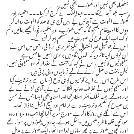
ہتھیار بھی نہیں اور گھوڑے بھی نہیں۔
سب کچھ آجائےگا ۔۔۔عبدالملک نے گرج کر کہا۔۔۔ ہتھیار اور
گھوڑے الموت سے آ جائیں گے ،میں آج ہی قاصد کو الموت روانہ کر
دوں گا اور پیغام بھیجو گا کہ ہمیں گھوڑے اور ہتھیار فوراً بھیجے جائیں، تم
لوگ اب ایک فوج کی صورت میں منظم ہو کر لڑو گے۔
اس نے جوشیلی اور اشتعال انگیز تقریر ہی کر ڈالی، جس میں اس نے
ان لوگوں کو یہ تاثر دیا کہ اللہ کی نگاہ میں برتری انہیں حاصل ہے
سلجوقیوں کو نہیں ،اس نے کہا کہ جنت کے حقدار تم ہو سلجوقی نہیں،
لیکن جنت حاصل کرنے کے لیے قربانیاں دینی پڑتی ہیں۔
اس طرح اس نے اپنے آدمیوں کو بنی نوع انسان سے برتر ثابت کیا
اور سلجوقیوں کے خلاف وہ زہر اگلا کہ اس کے یہ آدمی لڑنے کے لیے
تیار ہوگئے، عبدالملک آخر استاد تھا اور استاد بھی ایسا جس نے حسن
بن صباح کو تعلیم و تربیت دے کر امام اور شیخ الجبل بنا ڈالا تھا۔
اس سے اگلے ہی روز کا ذکر ہے سورج سر پر آ گیا تھا جب دو مرد اور دو
عورتیں قلعہ ناظروطبس میں داخل ہوئے، چاروں گھوڑوں پر سوار تھے
اور پانچویں گھوڑے پر کچھ سامان لدا ہوا تھا ،ایک گھوڑے پر مزمل