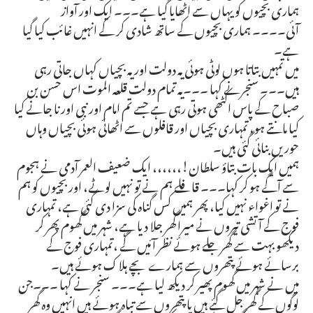
ہماری بچیوں کو یہاں سے اٹھایا گیا ہے۔۔۔ ایک اور آواز
آئی۔۔۔۔ ہماری بچیوں کے ساتھ شادی کر کے انہیں غائب کیا گیا
ہے۔
میں تمہیں بتاتا ہوں لوٹی ہوئی یہ دولت اور یہ بچیاں کہاں جاتی رہی
ہیں۔۔۔ سنجرنے کہا ۔۔۔یہ تمام دولت قلعہ الموت اس حسن بن
صباح کے پاس اکٹھی ہوتی رہی ہے جسے تم امام اور نبی اور نا جانے کیا
کیا مانتے ہو، تمہاری بچیاں اور قافلوں سے اٹھائی ہوئی بچیاں وہاں
حوریں بنائی گئی ہیں۔
ہمیں ایک بات بتاؤ سلطان!،،،،،، ایک ضعیف العمر آدمی نے ہجوم
سے آگے ہو کر کہا۔۔۔ قافلے ہم نے تو نہیں لوٹے، اور بچیوں کو ہم
نے تو اغواء نہیں کیا، پھر ہمیں کس گناہ کی سزا دی گئی ہے، تمہاری
فوج کے آتشی تیروں نے میرا گھر جلا دیا ہے، شہر میں گھوم پھر کر
دیکھو بہت سے گھر جلے ہوئے نظر آئیں گے ،تمہاری فوج کے
برسائے ہوئے پتھروں سے ہمارے بچے ہلاک ہوئے ہیں۔
میں نے شہر میں گھوم پھیر کر دیکھ لیا ہے۔۔۔ سنجر نے کہا ۔۔۔جن
لوگوں کے گھر جل گئے ہیں یا پتھروں سے تباہ ہوئے ہیں انہیں وہ گھر