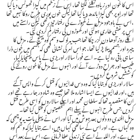
اس کا خون اور زیادہ نکلنے لگتا تھا، اس کے زخم میں کپڑا ٹھونس دیا گیا
تھا اور اوپر بھی کپڑا باندھ دیا گیا تھا لیکن خون پوری طرح روکا نہیں تھا
،اس کے باوجود مزمل نے گھوڑے کی رفتار تیز رکھی لیکن راستے میں
اس پر غشی طاری ہوگئی اور گھوڑوں کی رفتار کم کردی گئی۔
اگلے روز آدھا دن گزر چکا تھا جب یہ لوگ وسم کوہ پہنچ گئے، مزمل کا
چہرہ اور جسم پیلا پڑ گیا تھا، جو اس امر کی نشانی تھی کہ جسم میں خون ذرا
سا ہی باقی رہ گیا ہے۔ اسے فوراً سالار اوریزی کے پاس پہنچایا گیا،
طبیب اور جراح دوڑے آئے اور انہوں نے مزمل کا خون روکنے کی
کوششیں شروع کردیں۔
سالار اوریزی کو بتایا گیا کہ وہ دس فدائیوں کو قتل کر کے واپس آگئے
ہیں ،اور فدائیوں سے ایسا اشارہ ملا تھا جیسے وہ شاہ در جا رہے تھے اور
ان کا مقصد یہ تھا کہ سلطان محمد اور اسکے سالاروں کو اسی طرح قتل
کردیں جس طرح انہوں نے پہلے اہم شخصیتوں کو قتل کیا تھا۔
مزمل افندی دو دنوں بعد ہوش میں آیا اور اس نے پہلی بات یہ پوچھی کہ
وہ کہاں ہے، اور اس کے ساتھی کہاں ہیں، اسے بتایا گیا کہ وسم کوہ
میں ہے، اور اللہ نے اسے نئی زندگی عطا فرمائی ہے، اس کے بعد اس