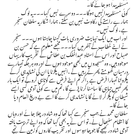
مسئلہ پیدا ہو جائے گا۔
کوئی مسئلہ پیدا نہیں ہوگا۔۔۔ دوسرے نہیں کہا۔۔۔یہ لوگ
ہمارے راستے کی رکاوٹ نہیں بن سکتے، ہمارا شکار یہ سلطان سنجر
ہے، لوگ نہیں۔
اور اب میں ایک نہایت ضروری بات کہنا چاہتا ہوں۔۔۔ سنجر
نے اپنے خطاب کے آخر میں کہا۔۔۔ مجھے معلوم ہے کہ حسن بن
صباح اور اس کے استاد عبدالملک بن عطاش کے تخریب کار یہاں
موجود ہیں، وہ مسجدوں میں بھی موجود ہوں گے اور وہ ہر جگہ تمہارے
درمیان گھومتے پھرتے رہیں گے ،انہیں پکڑنا یا ان کی نشاندہی کرکے
پکڑوانا تمہارا فرض ہے ،اگر تم اپنے فرض سے کوتاہی کروگے تو ایک بار
پھر تمہیں تباہی کا سامنا کرنا پڑے گا ،تم میں سے کوئی آدمی کسی ایسے
شیطان کو پکڑ کر لائے گا یا نشاندہی کرے گا اسے بے دریغ انعام دیا
جائے گا۔
سلطان محمد نے جب سنجر سے کہا تھا کہ وہ شاہ در چلا جائے اور وہاں
کا انتظام سنبھال لے، تو اس نے یہ بھی کہا تھا کہ وہ اپنے تربیت یافتہ
آدمی شاہ در بھیجے گا جو جاسوسوں اور تخریب کاروں کو زمین کے نیچے