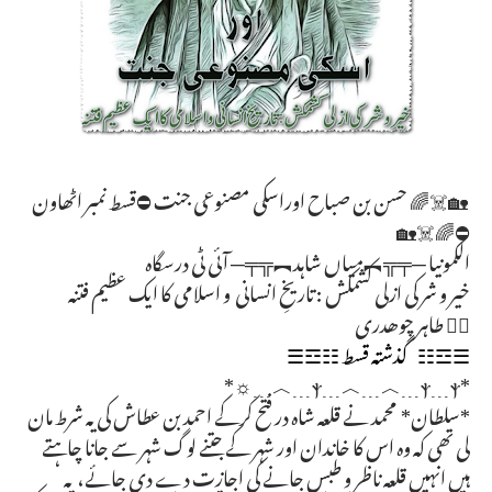
🏡☠️🌈 حسن بن صباح اوراسکی مصنوعی جنت ⛔قسط نمبر اٹھاون
⛔🌈☠️🏡
الکمونیا ─╤╦︻میاں شاہد︻╦╤─ آئی ٹی درسگاہ
خیر و شر کی ازلی کشمکش : تاریخِ انسانی و اسلامی کا ایک عظیم فتنہ
✍🏻 طاہر چوھدری
☰☲☷ گذشتہ قسط ☷☲☰
*ⲯ﹍︿﹍︿﹍ⲯ﹍ⲯ﹍︿﹍☼*
*سلطان* محمد نے قلعہ شاہ در فتح کرکے احمد بن عطاش کی یہ شرط مان
لی تھی کہ وہ اس کا خاندان اور شہر کے جتنے لوگ شہر سے جانا چاہتے
ہیں انہیں قلعہ ناظر و طبس جانے کی اجازت دے دی جائے، یہ