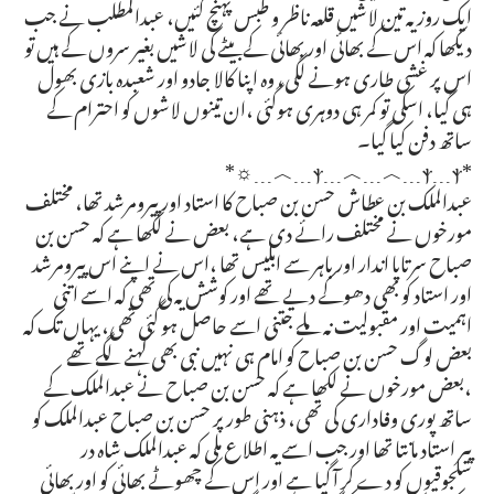
ایک روز یہ تین لاشیں قلعہ ناظر و طبس پہنچ گئیں، عبدالمطلب نے جب
دیکھا کہ اس کے بھائی اور بھائی کے بیٹے کی لاشیں بغیر سروں کے ہیں تو
اس پر غشی طاری ہونے لگی، وہ اپنا کالا جادو اور شعبدہ بازی بھول
ہی گیا، اسکی تو کمر ہی دوہری ہوگئی ،ان تینوں لاشوں کو احترام کے
ساتھ دفن کیا گیا۔
*ⲯ﹍︿﹍︿﹍ⲯ﹍ⲯ﹍︿﹍☼*
عبدالملک بن عطاش حسن بن صباح کا استاد اور پیرومرشد تھا، مختلف
مورخوں نے مختلف رائے دی ہے، بعض نے لکھا ہے کہ حسن بن
صباح سرتاپا اندار اور باہر سے ابلیس تھا ،اس نے اپنے اس پیرومرشد
اور استاد کو بھی دھوکے دیے تھے اور کوشش یہ کی تھی کہ اسے اتنی
اہمیت اور مقبولیت نہ ملے جتنی اسے حاصل ہو گئی تھی، یہاں تک کہ
بعض لوگ حسن بن صباح کو امام ہی نہیں نبی بھی کہنے لگے تھے
،بعض مورخوں نے لکھا ہے کہ حسن بن صباح نے عبدالملک کے
ساتھ پوری وفاداری کی تھی، ذہنی طور پر حسن بن صباح عبدالملک کو
پیر استاد مانتا تھا اور جب اسے یہ اطلاع ملی کہ عبدالملک شاہ در
سلجوقیوں کو دے کر آ گیا ہے اور اس کے چھوٹے بھائی کو اور بھائی