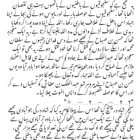
یہ صحیح ہے کہ سلجوقیوں نے باطنیوں کے ہاتھوں بہت ہی نقصان
اٹھایا تھا ،سلجوقیوں نے حوصلہ ہارنے اور مایوس ہونے کی بجائے اپنا
جہاد اس باطل کے خلاف جاری رکھا ،اللہ نے اپنا وعدہ پورا کر دکھایا
،بدی کے خلاف لڑنے والوں کی مدد اللہ یقینا کیا کرتا ہے، یہ ایک معجزہ
تھا کہ حسن بن صباح کے بھیجے ہوئے دس فدائ جنہوں نے سلطان
محمد اور اسکے سالاروں کو قتل کرنا تھا خود قتل ہوگئے، یہ بھی تو ایک
معجزہ تھا کہ عبدالملک کے کالے جادو کو اس کے اپنے ہی قابل اعتماد
ملازم نے ضائع کر دیا ،وہ جو پیغام تیر کے ساتھ بندھا ہوا باہر آیا وہ یوں
تھا جیسے آسمانوں سے اللہ تبارک وتعالی نے پھینکا ہو۔
حسن بن صباح اپنے پیرومرشد عبدالملک بن عطاش کو تسلیاں دے کر
اور اس کا حوصلہ مصبوط کرکے واپس الموت چلا گیا۔
*ⲯ﹍︿﹍︿﹍ⲯ﹍ⲯ﹍︿﹍☼*
سنجر شاہ در پہنچ گیا تھا اس نے پہلا کام یہ کیا کہ شاہ در کی جو آبادی پیچھے
رہ گئی تھی اسے ایک میدان میں اکٹھا کر لیا ،زیادہ تر آبادی یہاں سے
چلی گئی تھی پیچھے جو لوگ رہ گئے تھے ان کی تعداد پانچ چھے ہزار تھی،
جانے والے سب باطنی تھے اور پیچھے رہ گئے تھے وہ بھی باطنی تھے