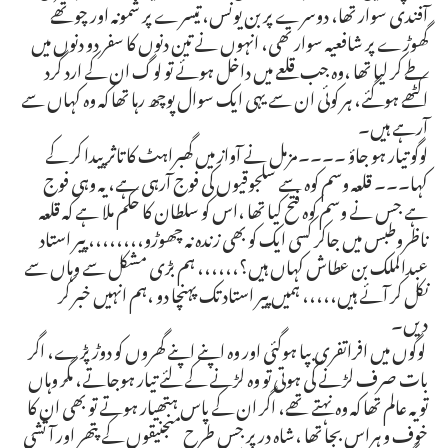
آفندی سوار تھا، دوسرے پر بن یونس، تیسرے پر شمونہ اور چوتھے
گھوڑے پر شافعیہ سوار تھی، انہوں نے تین دنوں کا سفر دو دنوں میں
طے کر لیا تھا ،وہ جب قلعے میں داخل ہوئے تو لوگ ان کے ارد گرد
اکٹھے ہوگئے، ہر کوئی ان سے یہی ایک سوال پوچھ رہا تھا کہ وہ کہاں سے
آرہے ہیں۔
لوگو تیار ہو جاؤ ۔۔۔۔مزمل نے آواز میں گھبراہٹ کا تاثر پیدا کر کے
کہا۔۔۔ قلعہ وسم کوہ سے سلجوقیوں کی فوج آرہی ہے، یہ وہی فوج
ہے جس نے وسم کوہ فتح کیا تھا ،اس کو سلطان کا حکم ملا ہے کہ قلعہ
ناظروطبس میں جاکر کسی ایک کو بھی زندہ نہ چھوڑو،،،،،،،، پیر استاد
عبدالملک بن عطاش کہاں ہیں؟،،،،،، ہم بڑی مشکل سے وہاں سے
نکل کر آئے ہیں،،،،، ہمیں پیر استاد تک پہنچا دو ،ہم انہیں خبر کر
دیں۔
لوگوں میں افراتفری بپا ہوگئی اور وہ اپنے اپنے گھروں کو دوڑ پڑے، اگر
بات صرف لڑنے کی ہوتی تو وہ لڑنے کے لئے تیار ہوجاتے، مگر وہاں
تو یہ عالم تھا کہ وہ نہتے تھے، اگر ان کے پاس ہتھیار ہوتے تو بھی ان کا
خوف و ہراس بجا تھا ،شاہ در پر جس طرح منجنیقوں کے پتھر اور آتشی