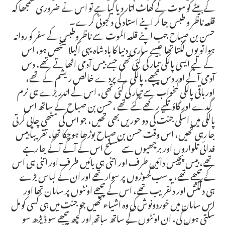
کے بیٹے کو موت کے گھاٹ اتار دیا گیا ہے تو اس نے ضروری سمجھا کہ
قلعہ ناظر و طبس جا کر اپنے استاد کی دلجوئی کرے۔
حسن بن صباح جب اپنے قلعہ الموت سے ناظروطبس کے سفر کو روانہ
ہوا تو یوں لگتا تھا جیسے ساری دنیا کا بادشاہ یہی اکیلا شخص ہو، اس
کے لیے ایسی پالکی تیار کی گئی تھی جسے بیس آدمی اٹھاتے تھے، دس
آدمی آگے اور دس پیچھے، پالکی کے پردے خالص ریشم کے تھے،
اورباقی پالکی کمخواب سے تیار کی گئی تھی، اس کے اندر بڑے ہی نرم
گدے اور گاؤ تکیے رکھے گئے تھے ،حسن بن صباح کے ساتھ اس
پالکی میں اسکی جنت کی دو حوریں بھی تھیں، جو اس کی مٹھی چاپی کرتی
جا رہی تھیں، اس وقت حسن بن صباح بوڑھا ہوچکا تھا، تقریبا بیس
فدائی تلواروں اور برچھیوں سے مسلح اس کے آگے آگے جا رہے
تھے، بیس پچیس دائیں طرف اور اتنی ہی بائیں طرف اور اتنی ہی اس
کے پیچھے تھے، یہ سب گھوڑوں پر سوار تھے اور ان کے لباس بڑے
ہی دلکش اور دلفریب تھے، اس کے پیچھے اونٹوں پر سامان تھا اور
اس سامان میں خوردونوش کی وہ اشیاء تھیں جو جنت میں ہی کسی کو مل
سکتی ہوں گی، ان اونٹوں کے ساتھ ساتھ اور کچھ پیچھے سو ڈیڑھ سو