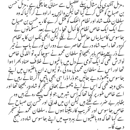
،مزمل آفندی کی مثال پہلے تفصیل سے سنائی جا چکی ہے ،مزمل حسن
بن صباح کو قتل کرنے گیا تھا لیکن واپس یہ ارادہ لے کر آ گیا کہ وہ
سلطان ملک شاہ اور نظام الملک کو قتل کرے گا، یہ حسن بن صباح
کے ایک ایک خاص نظام کا کمال تھا ،اس کے بعد مسلمانوں کے
جاسوس کامیابیاں حاصل کرنے لگے لیکن ابھی تک ان کا یہ نظام
کمزور تھا ،اب شاہ در کے محاصرے کے دوران نور کے باپ نے تیر
کے ذریعے پیغام باہر بھیجا تو سلطان محمد نے سوچا کہ یہ تو اللہ کی خاص
نوازش تھی کہ ایک آدمی کے دل میں باغیوں کے خلاف عناد بھرا ہوا
تھا اور اس نے سلطان محمد کی مدد کی ،تو کیوں نہ ان باطنیوں میں اپنے
جاسوس چھوڑ دیے جائیں جو ذرا ذرا سی بھی باتیں آکر بتاتے رہیں گے
،یہی وجہ تھی کہ اس نے اپنے چھوٹے بھائی سنجر کو شاہ در بھیجا تھا اور
اسے خاص طور پر کہا تھا کہ اس شہر میں جو لوگ پیچھے رہ گئے ہیں وہ
بظاہر بے ضرر سے لگتے ہیں لیکن ان میں فدائی اور حسن بن صباح کے
خاص جاسوس اور تخریب کاریقیناً ہوں گے ،سلطان محمد نے سنجر
سے کہا تھا کہ وہ باطنیوں کے بہروپ میں اپنے جاسوس شاہ در بھیج
دے گا۔