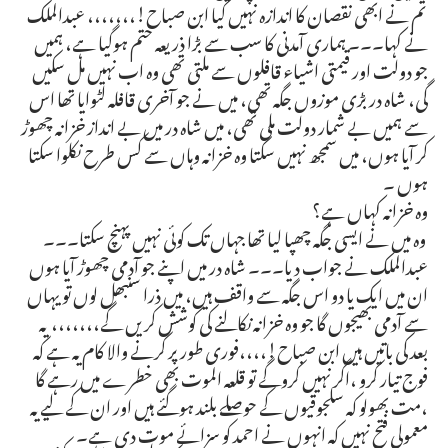
تم نے ابھی نقصان کا اندازہ نہیں کیا ابن صباح!،،،،،،، عبدالملک
نے کہا۔۔۔ ہماری آمدنی کا سب سے بڑا ذریعہ ختم ہوگیا ہے، ہمیں
جو دولت اور قیمتی اشیاء قافلوں سے ملتی تھی وہ اب نہیں مل سکیں
گی، شاہ در بڑی موزوں جگہ تھی، میں نے جو آخری قافلہ لٹوایا تھا اس
سے ہمیں بے شمار دولت ملی تھی، میں شاہ در میں بے انداز خزانہ چھوڑ
کر آیا ہوں، میں سمجھ نہیں سکتا وہ خزانہ وہاں سے کس طرح نکلوا سکتا
ہوں ۔
وہ خزانہ کہاں ہے؟
وہ میں نے ایسی جگہ چھپا لیا تھا جہاں تک کوئی نہیں پہنچ سکتا۔۔۔
عبدالملک نے جواب دیا۔۔۔ شاہ در میں اپنے جو آدمی چھوڑ آیا ہوں
ان میں ایک یا دو اس جگہ سے واقف ہیں، میں ذرا سنبھل لوں تو یہاں
سے آدمی بھیجوں گا جو وہ خزانہ نکالنے کی کوشش کریں گے،،،،،،، یہ
بعد کی باتیں ہیں ابن صباح!،،،،فوری طور پر کرنے والا کام یہ ہے کہ
فوج تیار کرو ،اگر نہیں کروگے تو قلعہ الموت بھی خطرے میں رہے گا
،مت بھولو کہ سلجوقیوں کے حوصلے بلند ہوگئے ہیں اور ان کے لیے یہ
معمولی فتح نہیں کہ انہوں نے احمد کو سزائے موت دی ہے۔