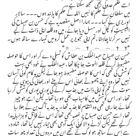
اسے حکم عدولی بھی سمجھ سکتا ہے۔
میں سلطان کے حکم کا نہیں اللہ کے حکم کا پابند ہوں۔۔۔ سالار
اوریزی نے کہا۔۔۔ ہمارا اصل مقصد یہ ہے کہ حسن بن صباح کی
ابلیسیت کو کچل اور مسل دیا جائے، میں وہ قلعہ اپنی ذات کے لیے
نہیں سر کرنا چاہتا ،تم اپنی تجویز پر عمل کرو میں تمہارے ساتھ ہوں۔
*ⲯ﹍︿﹍︿﹍ⲯ﹍ⲯ﹍︿﹍☼*
حسن بن صباح عبدالملک بن عطاش کو تسلی دے کر اور اس کا حوصلہ
مضبوط کرکے قلعہ الموت جا چکا تھا ،عبدالملک نے خود بھی بہت
کوشش کی تھی کہ اس کا حوصلہ مضبوط ہو جائے لیکن یہ کام کوئی آسان
نہیں تھا ،وہ اپنے چھوٹے بھائی اس کے بیٹے اور بھائی کی بیوی کے
موت کے غم کو اپنی ذات میں جذب کرنے کی پوری پوری کوشش کر رہا
تھا، اور اس کوشش میں کامیاب بھی ہو رہا تھا۔ لیکن اسے جو چیز
کھائے جا رہی تھی وہ انتقام کا جذبہ تھا۔ یہ جذبہ آگ بن کے جلا رہا
تھا، اسے حسن بن صباح پر غصہ بھی تھا کہ اس نے قاتل تو ہزارہا پیدا
کر لیے تھے لیکن لڑنے والا کوئی ایک آدمی بھی تیار نہیں کیا تھا، شاہ در
سے اس کے ساتھ جو لوگ گئے تھے ان میں مردوں کی تعداد چھ سات