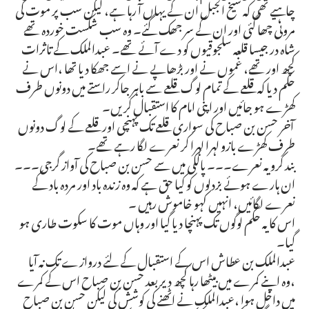
چاہیے تھی کہ شیخ الجبل ان کے یہاں آ رہا ہے، لیکن سب پر موت کی
مرونی چھا گئی اور ان کے سر جھک گئے۔ وہ سب شکست خوردہ تھے
شاہ در جیسا قلعہ سلجوقیوں کو دے آئے تھے۔ عبدالملک کے تاثرات
کچھ اور تھے، غموں نے اور بڑھاپے نے اسے جھکا دیا تھا ،اس نے
حکم دیا کہ قلعے کے تمام لوگ قلعے سے باہر جاکر راستے میں دونوں طرف
کھڑے ہو جائیں اور اپنی امام کا استقبال کریں۔
آخر حسن بن صباح کی سواری قلعے تک پہنچی اور قلعے کے لوگ دونوں
طرف کھڑے بازو لہرا لہرا کر نعرے لگا رہے تھے۔
بند کرو یہ نعرے۔۔۔ پالکی میں سے حسن بن صباح کی آواز گرجی۔۔۔
ان ہارے ہوئے بزدلوں کو کیا حق ہے کہ وہ زندہ باد اور مردہ باد کے
نعرے لگائیں، انہیں کہو خاموش رہیں ۔
اس کا یہ حکم لوگوں تک پہنچا دیا گیا اور وہاں موت کا سکوت طاری ہو
گیا۔
عبدالملک بن عطاش اس کے استقبال کے لئے دروازے تک نہ آیا
،وہ اپنے کمرے میں بیٹھا رہا کچھ دیر بعد حسن بن صباح اس کے کمرے
میں داخل ہوا ،عبدالملک نے اٹھنے کی کوشش کی لیکن حسن بن صباح