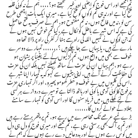
تم مجھے اور اس فوج کو اجنبی اور غیر سمجھتے ہو؟،،،، ہم نے نہ کوئی قلعہ
فتح کیا ہے اور نہ ہی تم لوگوں کو قتح کیا ہے، میری ایک بات اچھی طرح
سن لو ،نہ میں فاتح ہوں، نہ تم مفتوح ہو، ہم نے صرف یہ فتح حاصل
کی ہے کہ اس شہر سے باطل کو نکال ہے ،کیا تم خوش نہیں ہوں گے
کہ جن لوگوں نے تمہیں اللہ کی راہ سے ہٹا کر کفر کی راہ پر ڈالا تھا وہ
مارے گئے ہیں، یا یہاں سے جا چکے ہیں ؟،،،،،،، تمہارے دوسرے
خوف سے بھی میں واقع ہوں، تم لڑکیوں کے لئے یقیناً پریشان ہو
رہے ہو ،ہم یہاں ان کی عزت کے ساتھ کھیلنے نہیں بلکہ ان کی عزت
کی حفاظت کرنے آئے ہیں، اپنی بیٹیوں سے کہو کہ یہ تمہارا اپنا شہر ہے
،اس کی گلیوں میں بے خوف و خطر گھومو پھیرو، اور اگر تمہاری عزت
پر فوج کا کوئی آدمی یا کوئی اور ہاتھ ڈالتا ہے تو میرے دروازے ہر کسی
کے لئے کھلے ہیں، میں فریاد سنوں گا اور اس آدمی کو تمہارے سامنے
جلاد کے حوالے کروں گا،،،،،،
بڑے لمبے عرصے تک محاصرے میں رہے ہو، تم پر پتھر برستے رہے ہیں
اور تم پر آگ بھی برستی رہی ہے، تم مجھے اور میری فوج کو دل ہی دل
میں کوس رہے ہوں گے اور بددعائیں دے رہے ہوں گے کہ ہم نے