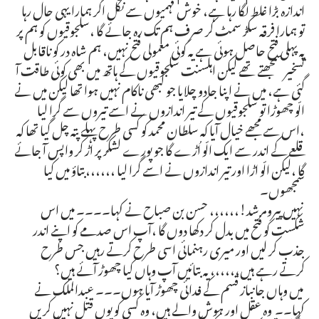
اندازہ بڑا غلط لگا رہا ہے، خوش فہمیوں سے نکل اگر ہمارا یہی حال رہا
تو ہمارا فرقہ سکڑ سمٹ کر صرف ہم تک رہ جائے گا ،سلجوقیوں کو ہم پر
یہ پہلی فتح حاصل ہوئی ہے یہ کوئی معمولی فتح نہیں، ہم شاہ در کو ناقابل
تسخیر سمجھتے تھے لیکن اہلسنت سلجوقیوں کے ہاتھ میں بھی کوئی طاقت آ
گئی ہے، میں نے اپنا جادو چلایا جو کبھی ناکام نہیں ہوا تھا لیکن میں نے
الّو چھوڑا تو سلجوقیوں کے تیر اندازوں نے اسے تیروں سے گرا لیا
،اس سے مجھے خیال آیا کہ سلطان محمد کو کسی طرح پہلے پتہ چل گیا تھا کہ
قلعے کے اندر سے ایک الّو اُڑے گا جو پورے لشکر پر اڑ کر واپس آ جائے
گا ،لیکن الّو اڑا اور تیر اندازوں نے اسے گرا لیا ،،،،،،بتاؤ میں کیا
سمجھوں۔
نہیں پیرومرشد!،،،،،، حسن بن صباح نے کہا۔۔۔۔ میں اس
شکست کو فتح میں بدل کر دکھا دوں گا ،آپ اس صدمے کو اپنے اندر
جذب کر لیں اور میری رہنمائی اسی طرح کرتے رہیں جس طرح
کرتے رہے ہیں،،،،،، یہ بتائیں آپ وہاں کیا چھوڑ آئے ہیں؟
میں وہاں جانباز قسم کے فدائی چھوڑ آیا ہوں۔۔۔ عبدالملک نے
کہا۔۔ وہ عقل اور ہوش والے ہیں، وہ کسی کو یوں قتل نہیں کریں