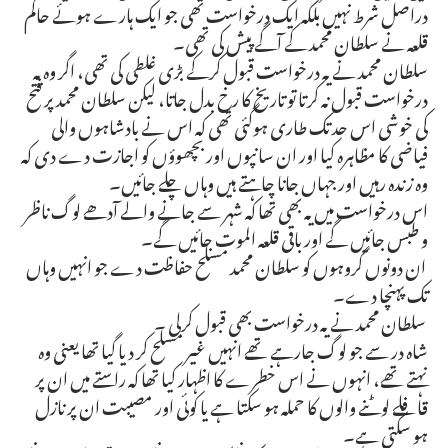
دراصل شرط نہیں بلکہ ایک درخواست تھی جو ایک ہارے ہوئے حاکم
قلعہ نے سلطان محمد کے آگے پیش کی تھی۔
سلطان محمد نے یہ درخواست قبول کرکے بڑی غلطی کی تھی، اگر وہ یہ
درخواست قبول نہ کرتا تو تاریخ کا رخ بدل جاتا، لیکن سلطان محمد پر فتح
کی خوشی اس حد تک طاری ہوگئی تھی کہ اس نے بادشاہوں والی
فیاضی کا مظاہرہ کیا اور ان سانپوں اور بچھوؤں کو اجازت دے دی کہ
وہ زندہ رہیں اور جہاں جانا چاہتے ہیں وہاں چلے جائیں۔
اس درخواست میں یہ بھی تھا کہ شہر سے جانے والے آدھے لوگ ناظر
و طبس جائیں گے اور باقی قلعہ الموت جائیں گے۔
ان دونوں گروہوں کو سلطان محمد مسلح حفاظت دے جو انہیں وہاں
تک پہنچا دے۔
سلطان محمد نے یہ درخواست بھی قبول کرلی ۔
شاہ در سے جو لوگ جارہے تھے انہیں غیر مسلح کر دیا گیا تھا یعنی وہ
نہتے تھے، انہوں نے اس خطرے کا اظہار کیا تھا کہ راستے میں ان پر
قافلے لوٹنے والوں کا حملہ ہو سکتا ہے یا کوئی اور مصیبت ان پر نازل
ہو سکتی ہے۔