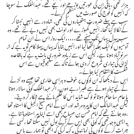
ہزار تھی ،باقی ان کی عورتیں بوڑھے اور بچے تھے، عبدالملک نے سوچا
کہ انہیں کو فوج کی صورت میں منظم کر لے۔
سب سے پہلے ضرورت ہتھیاروں کی تھی، شاہ در سے انہیں نہتا کر
کے نکالا گیا تھا، انہیں گھوڑے اور اونٹ بھی نہیں دیے گئے تھے، وہ
سب پیدل یہاں تک پہنچے تھے،،،،،ایک روز اس نے ان تمام
آدمیوں کو ایک جگہ اکٹھا کیا اور انہیں بتایا کہ یہاں پہلا کام تو یہ ہے کہ از
سر نو آباد ہونا ہے، لیکن اس سے زیادہ ضروری بات یہ ہے کہ باقاعدہ
لڑائی کی تیاری شروع کر دی جائے تاکہ سے سلجوقیوں سے اس
شکست کا انتقام لیا جائے۔
اس نے دیکھا کہ ان لوگوں پر خوف و ہراس طاری تھا جیسے وہ لڑنے
کے لیے تیار ہونے سے گھبرا رہے ہوں، اگر عبدالملک کوئی سالار ہوتا
یا عام سا حاکم ہوتا تو لوگ شاید اس کا حکم ماننے سے انکار کر دیتے،
لیکن عبدالمالک ان کا پیرومرشد اور ان کے امام شیخ الجبل کا استاد تھا
،وہ جانتے تھے کہ امام حسن بن صباح بھی اسے اپنا پیر استاد مانتا ہے،
یہ ایسی وجہ تھی کہ کوئی بھی اس کے آگے بول نہیں سکتا تھا ،کسی نے
جرات کر کے لوگوں کی نمائندگی یہ کہہ کرکی کہ ابھی تو ہمارے پاس