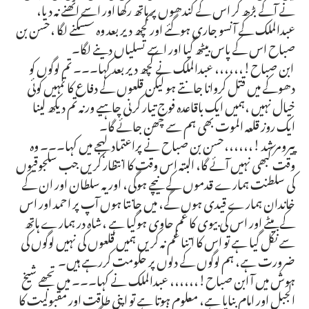
نے آگے بڑھ کر اس کے کندھوں پر ہاتھ رکھا اور اسے اٹھنے نہ دیا،
عبدالملک کے آنسو جاری ہوگئے اور کچھ دیر بعد وہ سسکنے لگا ،حسن بن
صباح اس کے پاس بیٹھ گیا اور اسے تسلیاں دینے لگا۔
ابن صباح!،،،،،، عبدالملک نے کچھ دیر بعد کہا۔۔۔ تم لوگوں کو
دھوکے میں قتل کروانا جانتے ہو لیکن قلعوں کے دفاع کا تمہیں کوئی
خیال نہیں ،ہمیں ایک باقاعدہ فوج تیار کرنی چاہیے ورنہ تم دیکھ لینا
ایک روز قلعہ الموت بھی ہم سے چھن جائے گا۔
پیرومرشد !،،،،،،حسن بن صباح نے پراعتماد لہجے میں کہا۔۔۔ وہ
وقت کبھی نہیں آئے گا، البتہ اس وقت کا انتظار کریں جب سلجوقیوں
کی سلطنت ہمارے قدموں کے نیچے ہوگی، اور یہ سلطان اور ان کے
خاندان ہمارے قیدی ہوں گے، میں جانتا ہوں آپ پر احمد اور اس
کے بیٹے اور اس کی بیوی کا غم حاوی ہوگیا ہے ،شاہ در ہمارے ہاتھ
سے نکل گیا ہے تو اس کا اتنا غم نہ کریں ہمیں قلعوں کی نہیں لوگوں کی
ضرورت ہے، ہم لوگوں کے دلوں پر حکومت کررہے ہیں۔
ہوش میں آ ابن صباح!،،،،،، عبدالملک نے کہا۔۔۔ میں تجھے شیخ
الجبل اور امام بنایا ہے، معلوم ہوتا ہے تو اپنی طاقت اور مقبولیت کا