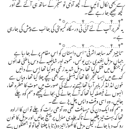
سے بھی نکال لائیں گے، کچھ آدمی تو سنجر کے ساتھ ہی آ گئے تھے اور
کچھ بھیجے جا رہے تھے۔
*ⲯ﹍︿﹍︿﹍ⲯ﹍ⲯ﹍︿﹍☼*
یہ تحریر آپ کے لئے آئی ٹی درسگاہ کمیونٹی کی جانب سے پیش کی جارہی
ہے۔
*ⲯ﹍︿﹍︿﹍ⲯ﹍ⲯ﹍︿﹍☼*
"ناچیز محمد ساجد اشرفی" اس داستان کو اس مقام پر لے جا رہا ہے
جہاں مزمل افندی ،بن یونس، شمونہ اور شافعیہ نے دس باطنی فدائوں
کو جنگل میں قتل کیا تھا ،مزمل شدید زخمی ہوگیا تھا اس کے دائیں
کندھے میں ایسا خنجر لگا تھا کہ ہنسلی سے بھی نیچے چلا گیا تھا، وہاں سے
خون امڈ امڈ کر باہر آ رہا تھا جسے نہ رکنے کی صورت میں موت کا خطرہ تھا،
انہوں نے فیصلہ کیا تھا کہ آگے جانے کی بجائے پیچھے وسم کوہ چلے
جائیں، وہ اسی وقت واپس چل پڑے تھے۔
وسم کوہ ایک دن کی مسافت تھی وہ آدھی رات کو چلے تو ان کا ارادہ
تھا کہ بہت تیز چلیں گے تاکہ جلدی منزل پر پہنچ جائیں اور مزمل کا خون
روک دیا جائے، لیکن مزمل کا گھوڑا تیز دوڑتا یا چلتا تھا تو تو جھٹکوں سے