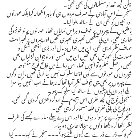
لیکن کچھ تعداد مسلمانوں کی بھی تھی۔
سنجر نے اس آبادی کے صرف مردوں ہی کو باہر اکٹھا نہ کیا بلکہ عورتوں
اور بچوں کو بھی ان کے ساتھ بلوالیا۔
باطنیوں کے چہروں پر خوف و ہراس نمایاں تھا، عورتوں پر تو خوفزدگی
طاری تھی، ان کی آنکھیں ٹھہری ٹھہری تھیں اور چہروں پر گھبراہٹ
صاف نظر آرہی تھی، ان میں جواں سال اور بڑی اچھی شکل و
صورت کی عورتیں بھی تھیں ان میں کمسن اور نوجوان لڑکیاں بھی
تھیں، اصل خطرہ تو انہیں تھا، اس زمانے میں فاتح فوج مفتوحہ
شہروں کی عورتوں سے کوئی اچھا سلوک نہیں کیا کرتی تھیں، ان لوگوں
کے چہروں پر بھی یہی خوف نظر آرہا تھا کہ نہ جانے اب انہیں کیا سزا
ملے اور ان کی بیٹیوں کے ساتھ کیا سلوک ہو ۔
سلجوقی فوج کی کچھ نفری اس ہجوم کے اردگرد کھڑی کردی گئی تھی،
اور فوج کی باقی نفری قلعہ مسمار کر رہی تھی۔
سنجر گھوڑے پر سوار وہاں آیا اور اس نے پہلے سارے مجمعے کی طرف
نظر اٹھا کر دیکھا لوگوں پر سناٹا طاری ہوگیا۔
تم لوگ ڈرے ڈرے سے کیوں لگتے ہو؟۔۔۔سنجر نے کہا۔۔۔ کیا