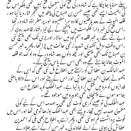
پہلے سنایا جاچکا ہے کہ شاہ در کی فتح کوئی معمولی فتح نہیں تھی بلکہ اس فتح
کی اہمیت ایسے تھی جیسے حسن بن صباح کی پیٹھ میں خنجر اتار دیا گیا ہو ،
قلعہ الموت کے بعد باطنیوں کا دوسرا مضبوط اور پرخطر اڈہ شاہ در تھا
،اس فتح کی خبر دارالحکومت میں پہنچنے کے لیے تیز رفتار قاصد روانہ کر
دیے گئے تھے، یہ خبر قلعہ وسم کوہ میں سالار اوریزی تک بھی پہنچ گئی
،اس وقت مزمل آفندی شدید زخمی حالت میں پڑا تھا ،پھر یہ خبر حسن
بن صباح تک بھی پہنچی اور کچھ دنوں بعد شاہ در کے وہ لوگ جو قلعہ
الموت جانا چاہتے تھے وہ بھی اس کے پاس پہنچ گئے۔
عبدالمالک بن عطاش کو راستے میں اطلاع مل گئی تھی کہ اس کے
چھوٹے بھائی احمد بن عطاش اور اس کے بیٹے اور اس کے 89 باطنی
فدائیوں کو مرو میں قتل کر دیا گیا ہے، عبدالملک کو یہ اطلاع ان
جاسوسوں نے پہنچائی تھی جو مرو میں موجود تھے۔
عبدالملک کی تو جیسے کمر ہی ٹوٹ گئی تھی یہ صدمہ اس کے لیے کوئی
معمولی صدمہ نہیں تھا، ویسے بھی عبدالملک بوڑھا آدمی تھا اور اس میں
قوت برداشت کم ہوگئی تھی، پھر اسے یہ اطلاع بھی ملی کہ احمد بن
عطاش کی بیوی نے اپنے خاوند کی یہ خبر سن کر کے اسے جلاد کے