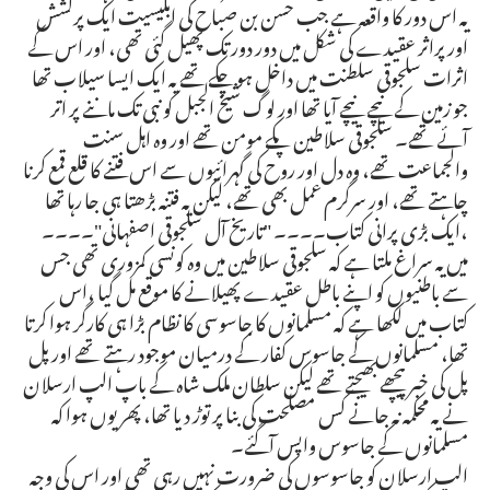
یہ اس دور کا واقعہ ہے جب حسن بن صباح کی ابلیسیت ایک پرکشش
اور پراثر عقیدے کی شکل میں دور دور تک پھیل گئی تھی، اور اس کے
اثرات سلجوقی سلطنت میں داخل ہو چکے تھے یہ ایک ایسا سیلاب تھا
جو زمین کے نیچے نیچے آیا تھا اور لوگ شیخ الجبل کو نبی تک ماننے پر اتر
آئے تھے۔ سلجوقی سلاطین پکے مومن تھے اور وہ اہل سنت
والجماعت تھے، وہ دل اور روح کی گہرائیوں سے اس فتنے کا قلع قمع کرنا
چاہتے تھے، اور سرگرم عمل بھی تھے، لیکن یہ فتنہ بڑھتا ہی جا رہا تھا
،ایک بڑی پرانی کتاب۔۔۔۔ "تاریخ آل سلجوقی اصفہانی"۔۔۔۔
میں یہ سراغ ملتا ہے کہ سلجوقی سلاطین میں وہ کونسی کمزوری تھی جس
سے باطنیوں کو اپنے باطل عقیدے پھیلانے کا موقع مل گیا ،اس
کتاب میں لکھا ہے کہ مسلمانوں کا جاسوسی کا نظام بڑا ہی کارگر ہوا کرتا
تھا، مسلمانوں کے جاسوس کفار کے درمیان موجود رہتے تھے اور پل
پل کی خبر پیچھے بھیجتے تھے لیکن سلطان ملک شاہ کے باپ الپ ارسلان
نے یہ محکمہ نہ جانے کس مصلحت کی بنا پر توڑ دیا تھا، پھر یوں ہوا کہ
مسلمانوں کے جاسوس واپس آگئے۔
الپ ارسلان کو جاسوسوں کی ضرورت نہیں رہی تھی اور اس کی وجہ