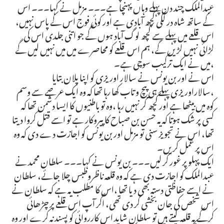
عبدالملک چند دن پہلے وہاں پہنچا ہے۔۔۔ مزمل نے کہا۔۔۔ اس
کے ساتھ شاہ در لکی کچھ آبادی ہے اور کوئی فوج اس کے پاس نہیں،
اس قلعے میں پہلے سے کچھ لوگ آباد ہوں گے جو اتنی جلدی اس کی
لڑائی نہیں لڑیں گے، ہم اس قلعے کو محاصرے میں میں نہیں لیں گے
،میں نے ایک ترکیب سوچی ہے۔
اس نے اور بن یونس نے سالار اوریزی کو اپنا پلان بتایا
،سالاراوریزی پہلے ہی پیچ و تاب کھا رہا تھا کہ وہ ایک عرصے سے وسم
کوہ میں بیٹھا ہے اور کچھ کر نہیں رہا ،وہ تو باطنیوں کا ایسا دشمن تھا کہ
کسی پر شک ہوتا کہ یہ حسن بن صباح کا پیروکار ہے تو اسے قتل کروا دیتا
تھا، اس نے تجویز سنی تو مزمل اور بن یونس کو اجازت دے دی کہ وہ
اس پر عمل کریں۔
ایک پہلو پر غور کر لیں۔۔۔ بن یونس نے کہا۔۔۔ سلطان محمد نے
عبدالملک کو اجازت دی ہے کہ وہ قلعہ ناظروطبس چلا جائے، سلطان
نے اسے حفاظتی دستہ بھی دیا تھا ،اس کا مطلب یہ ہے کہ سلطان نے
اس شخص کی جان بخشی کر دی تھی، اگر آپ اس قلعے پر چڑھائی
کرکے یہ قلعہ لیتے ہیں تو سلطان شاید اس کارروائی کو پسند نہ کرے اور وہ