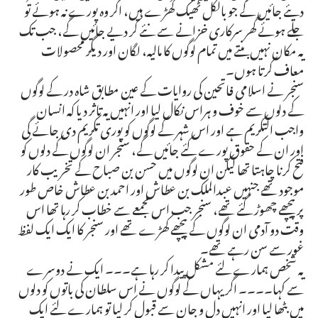
دیئے جائیں گے جو بالکل ٹھیک کھڑے ہیں، اگر وہ پورے نہ ہوئے تو
جلے ہوئے گھر سرکاری خزانے سے نئے کر دیے جائیں گے، جب تک
یہ مکان نہیں بنتے میں تمام لوگوں کا مالیہ، لگان اور دیگر محصولات
معاف کرتا ہوں۔
سنجر نے اسلامی فاتحین کی روایات کے عین مطابق شاہ در کے لوگوں
کے دلوں سے خوف و ہراس نکال لیا اور انہیں یہ تاثر دیا کہ انسان
واجب التکریم ہے اور اس شہر کے لوگوں کو پوری تکریم دی جائے گی
اور ان کے حقوق پورے کئے جائیں گے، سنجر ان لوگوں کے دلوں کو
فتح کرنا چاہتا تھا لیکن ان لوگوں میں حسن بن صباح کے تخریب کار
موجود تھے جنہیں عبدالملک بن عطاش اور احمد بن عطاش خاص طور
پر پیچھے چھوڑ گئے تھے، سنجر جب اس مجمعے سے خطاب کر رہا تھا اس
وقت دو آدمی ان لوگوں کے پیچھے کھڑے تھے اور سنجر کا ایک ایک لفظ
غور سے سن رہے تھے۔
یہ شخص ہمارے لئے مشکل پیدا کر رہا ہے۔۔۔ ایک نے دوسرے
سے کہا۔۔۔۔ اگر یہاں کے لوگوں نے اس سلطان کی باتوں کو دلوں
میں بٹھا لیا اور انہیں دل و جان سے قبول کر لیا تو ہمارے لئے ایک