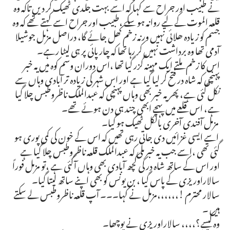
نے طبیب اور جراح سے کہا کہ اسے بہت جلدی ٹھیک کر دیں تاکہ وہ
قلعہ الموت کے لیے روانہ ہو سکے ،طبیب اور جراح اسے کہتے تھے کہ وہ
جسم کو زیادہ ھلائی نہیں ورنہ زخم کھل جائے گا، دراصل مزمل جوشیلا
آدمی تھا وہ برداشت نہیں کر رہا تھا کہ چار پائی پر ہی لیٹا رہے۔
اس کا زخم ملتے ایک مہینہ گزر گیا تھا ،اس دوران وسم کوہ میں یہ خبر
پہنچی کہ شاہ در فتح کر لیا گیا ہے اور اس شہر کی زیادہ تر آبادی وہاں سے
نکل گئی ہے، پھر یہ خبر بھی وہاں پہنچی کہ عبدالملک ناظروطبس چلا گیا
ہے، اس قلعے میں پہچے ابھی چند ہی دن ہوئے تھے۔
مزمل آفندی آخری بالکل ٹھیک ہو گیا۔
اسے ایسی غزائیں دی جاتی رہی تھیں کہ اس کے خون کی کمی پوری ہو
گئی تھی ،اسے جب یہ خبر ملی کہ عبدالملک قلعہ ناظروطبس چلا گیا ہے
اور اس کے ساتھ شاہ در کی کچھ آبادی بھی وہاں آگئی ہے ،تو مزمل فوراً
سالاراوریزی کے پاس گیا ، بن یونس کو بھی اپنے ساتھ لیتا گیا۔
سالار محترم !،،،،،،مزمل نے کہا۔۔۔ آپ قلعہ ناظروطبس لے سکتے
ہیں ۔
وہ کیسے؟،،،، سالاراوریزی نے پوچھا۔