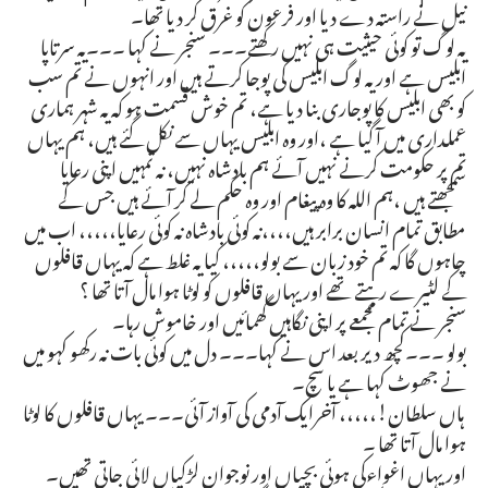
نیل نے راستہ دے دیا اور فرعون کو غرق کر دیا تھا۔
یہ لوگ تو کوئی حیثیت ہی نہیں رکھتے۔۔۔ سنجر نے کہا ۔۔۔یہ سرتاپا
ابلیس ہے اور یہ لوگ ابلیس کی پوجا کرتے ہیں اور انہوں نے تم سب
کو بھی ابلیس کا پوجاری بنا دیا ہے، تم خوش قسمت ہو کہ یہ شہر ہماری
عملداری میں آ گیا ہے ،اور وہ ابلیس یہاں سے نکل گئے ہیں، ہم یہاں
تم پر حکومت کرنے نہیں آئے ہم بادشاہ نہیں، نہ تمہیں اپنی رعایا
سمجھتے ہیں ،ہم اللہ کا وہ پیغام اور وہ حکم لے کر آئے ہیں جس کے
مطابق تمام انسان برابر ہیں،،،،نہ کوئی بادشاہ نہ کوئی رعایا،،،،، اب میں
چاہوں گا کہ تم خود زبان سے بولو،،،،، کیا یہ غلط ہے کہ یہاں قافلوں
کے لٹیرے رہتے تھے اور یہاں قافلوں کو لوٹا ہوا مال آتا تھا ؟
سنجر نے تمام مجمعے پر اپنی نگاہیں گھمائیں اور خاموش رہا۔
بولو ۔۔۔کچھ دیر بعد اس نے کہا۔۔۔ دل میں کوئی بات نہ رکھو کہو میں
نے جھوٹ کہا ہے یا سچ۔
ہاں سلطان!،،،،، آخرایک آدمی کی آواز آئی۔۔۔ یہاں قافلوں کا لوٹا
ہوا مال آتا تھا ۔
اور یہاں اغواءکی ہوئی بچیاں اور نوجوان لڑکیاں لائی جاتی تھیں۔