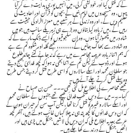
گے کہ قتل کیا اور خودکشی کرلی، میں انہیں پوری ہدایت دے کر آیا
ہوں، وہ مسجدوں میں امام بنیں گے بچوں کو قرآن اور احادیث کی
تعلیم دیں گے، اور وہ زندگی کے ہر شعبے میں معزز افراد کی حیثیت سے
رہیں گے ،میں زیادہ کیا بتاؤں وہ بڑے ہی زہریلے سانپ ہیں جو میں
شاہ در میں چھوڑ آیا ہوں، وہ ان سلجوقیوں کو ایسے ڈنک مارے گے کہ
وہ شاہ در سے بھاگ جائیں گے،،،،،،،، مجھے گلہ اور شکوہ تم سے ہے
کہ ہم اتنا زیادہ عرصہ محاصرے میں رہے کہ نہ جانے کتنے چاندطلوع
ہوئے اور ڈوب گئے لیکن تم سے اتنا بھی نہ ہوا کہ کچھ فدائ بھیج دیتے
جو سلطان محمد اور اسکے سالاروں کو اسی طرح قتل کر دیتے جس طرح
وہ پہلے قتل کرتے چلے آئے ہیں۔
مجھے محاصرے کی اطلاع مل گئی تھی۔۔۔ حسن بن صباح نے
کہا۔۔۔ میں نے دس منتخب فدائی بھیجے تھے جنہوں نے سلطان محمد
اور اسکے سالار وغیرہ کو قتل کرنا تھا ،لیکن آپ سن کر حیران ہوں گے
کہ ان دس فدائوں کا کچھ پتہ ہی نہ چلا کہاں غائب ہوگئے ہیں، آخر کچھ
عرصے بعد یہ اطلاع ملی کہ ان دس کی لاشیں جنگل میں پڑی ہیں اور
انھیں جنگل کے درندے کھا چکے ہیں۔