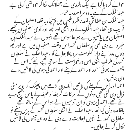
حوالے کر دیا گیا ہے ایک بلندی سے چھلانگ لگا کر خودکشی کرلی ہے،
عبدالملک کے لیے یہ دوسرا صدمہ تھا۔
عبدالملک بن عطاش قلعہ ناظروطبس میں پہنچا، یہ قلعہ اصفہان کے
قریب ہی تھا، عبدالملک نے دو ایلچی اور کچھ اور آدمی اصفہان بھیجے،
اصفہان میں باطنیوں کے جو جاسوس تھے انہوں نے عبدالملک کو یہ
خبر دے دی تھی کہ سلطان محمد اس وقت اصفہان میں ہے اور کچھ
دنوں بعد اپنے دارالحکومت مرو چلا جائے گا ،عبدالملک نے سلطان
محمد کی طرف ایلچی اس درخواست کے ساتھ بھیجے تھے کہ اس کے
چھوٹے بھائی احمد اور احمد کے بیٹے اور احمد کی بیوی کی لاشیں دے
دی جائیں۔
احمد اور اس کے بیٹے کی لاشیں ایک ہی گڑھے میں پھینک کر اوپر مٹی
ڈال دی گئی تھی دونوں کے سر کاٹ کر بغداد خلیفہ کے پاس بھیج دیے
گئے تھے، احمد کی بیوی کو ان آدمیوں نے جو اس کے ساتھ تھے
باقاعدہ دفن کیا تھا ،عبدالملک کے ایلچی سلطان محمد کے پاس پہنچے تو
سلطان محمد نے انہیں اجازت دے دی کے وہ ان تینوں کی لاشیں
نکال کر لے جائیں۔