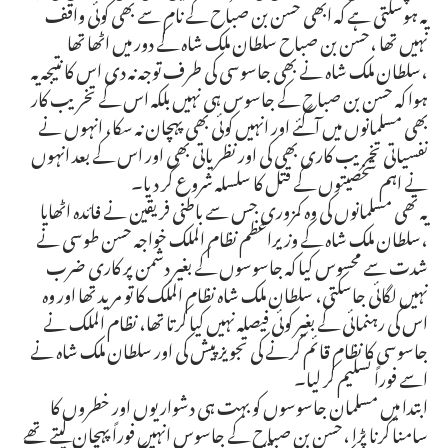
یہ ہوسکتی ہے کہ ابھی حسن بن صباح کے نام سے بھی کوئی واقف
نہیں تھا ،حسن بن صباح سلطان ملک شاہ کے دور میں اٹھا تھا
،سلطان ملک شاہ نے بھی جاسوسی کی طرف توجہ نہ دی اس کا نتیجہ یہ
ہوا کہ حسن بن صباح کے جاسوس ہی نہیں بلکہ اس کے تخریب کار
بھی مسلمانوں میں آگئے اور انہیں کوئی بھی پہچان نہ سکا، انہوں نے
نفسیاتی تخریب کاری بھی کی اور نظریاتی بھی اور اس کے بعد انہوں
نے اہم شخصیتوں کے قتل کا سلسلہ شروع کر دیا۔
یہ تھی مسلمانوں کی وہ کمزوری جس سے باطنی فریقین نے فائدہ اٹھایا
،سلطان ملک شاہ کے وزیراعظم نظام الملک خواجہ حسن طوسی نے
شدت سے محسوس کیا کہ جاسوسوں کے بغیر دشمن پر کاری ضرب
نہیں لگائی جاسکتی، سلطان ملک شاہ نظام الملک کا تو مرید تھا اور وہ
اس کی رہنمائی کے بغیر کوئی فیصلہ نہیں کیا کرتا تھا، نظام الملک نے
جاسوسی کا نظام قائم کرنے کی تجویز پیش کی اور سلطان ملک شاہ نے
اسے فوراً تسلیم کر لیا۔
ابتدا میں مسلمان جاسوسوں کو بہت ہی دشواریوں اور خطروں کا
سامنا کرنا پڑا ،حسن بن صباح کے جاسوس انہیں فوراً پہچان لیتے تھے