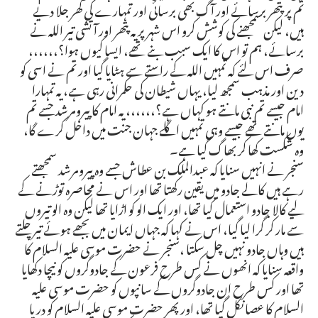
تم پر پتھر برسائے اور آگ بھی برسائی اور تمہارے کی گھر جلا دیے
ہیں، لیکن سمجھنے کی کوشش کرو اس شہر پر یہ پتھر اور آتشی تیر اللہ نے
برسائے، ہم تو اس کا ایک سبب بنے تھے، ایسا کیوں ہوا؟،،،،،،
صرف اس لئے کہ تمہیں اللہ کے راستے سے ہٹایا گیا اور تم نے اسی کو
دین اور مذہب سمجھ لیا، یہاں شیطان کی حکمرانی رہی ہے، یہ تمہارا
امام جیسے تم نبی مانتے ہو کہاں ہے؟،،،،،، یہ امام کا پیرومرشد جسے تم
یوں مانتے تھے جیسے وہی تمہیں اگلے جہان جنت میں داخل کرے گا،
وہ شکست کھا کر بھاگ گیا ہے۔
سنجر نے انہیں سنایا کہ عبدالملک بن عطاش جسے وہ پیرومرشد سمجھتے
رہے ہیں کالے جادو میں یقین رکھتا تھا اور اس نے محاصرہ توڑنے کے
لیے کالا جادو استعمال کیا تھا، اور ایک الو کو اڑایا تھا لیکن وہ الو تیروں
سے مار کر گرا لیا گیا، اس نے کہا کہ جہاں ایمان میں بجھے ہوئے تیر چلتے
ہیں وہاں جادو نہیں چل سکتا ،سنجر نے حضرت موسی علیہ السلام کا
واقعہ سنایا کہ انھوں نے کس طرح فرعون کے جادوگروں کو نیچا دکھایا
تھا اور کس طرح ان جادوگروں کے سانپوں کو حضرت موسی علیہ
السلام کا عصا نکل گیا تھا، اور پھر حضرت موسی علیہ السلام کو دریا