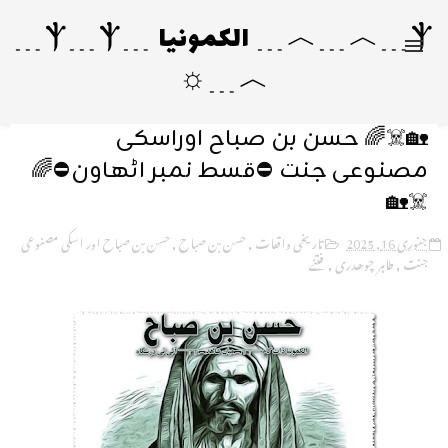
Ⲯ﹍︿﹍︿﹍ الکمونیا ﹍Ⲯ﹍Ⲯ﹍
︿﹍☼
🏡☠️🌈 حسن بن صباح اوراسکی
مصنوعی جنت ⛔قسط نمبر اٹھاون⛔🌈
☠️🏡
جنوری 16, 2025
تاریخی واقعات
,
حسن بن صباح
,
حسن بن صباح اور اسکی مصنوعی
جنت
,
طاہر چوھدری
,
فتنے