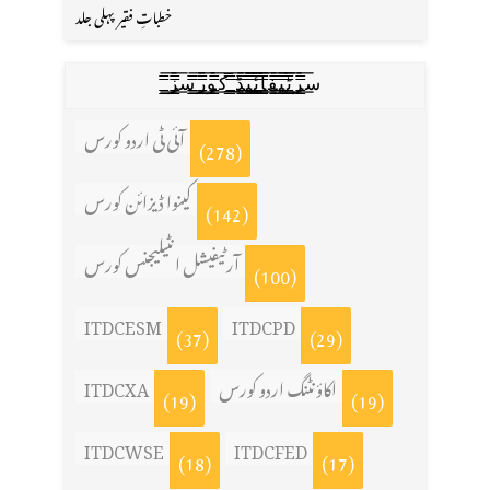
خطباتِ فقیر پہلی جلد
س̳̿͟͞ر̳̿͟͞ٹ̳̿͟͞ی̳̿͟͞ف̳̿͟͞ا̳̿͟͞ي̳̳̿ٔ̿͟͟͞͞ی̳̿͟͞ڈ̳̿͟͞ ̳̿͟͞ک̳̿͟͞و̳̿͟͞ر̳̿͟͞س̳̿͟͞ز̳̿͟͞
آئی ٹی اردو کورس
(278)
کینوا ڈیزائن کورس
(142)
آرٹیفیشل انٹیلیجنس کورس
(100)
ITDCESM
ITDCPD
(37)
(29)
اکاؤنٹنگ اردو کورس
ITDCXA
(19)
(19)
ITDCWSE
ITDCFED
(18)
(17)