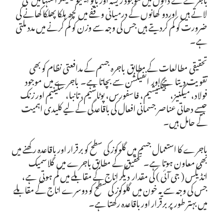
لاتے ہیں اوردو کھانوں کے درمیانی وقفے میں کچھ ہلکا پھلکا کھانے کی
ضرورت کو کم کردیتے ہیں جس کی وجہ سے وزن کو کم کرنے میں مدد ملتی
ہے۔
تحقیقی مطالعات کے مطابق باجرہ جسم کے مدافعتی نظام کو بھی
تقویت دیتا ہے اور انفیکشن سے بچاتا ہے۔ باجرے میں موجود
فولاد، میگنیز، میگنیشیم، فاسفورس، پوٹاشیم، تانبا، سلینیم اور زنک
جیسے دھاتی عناصر جسمانی افعال کی باقاعدگی کے لیے کلیدی اہمیت
کے حامل ہیں۔
باجرے کا استعمال جسم میں گلوکوز کی سطح کو برقرار اور باقاعدہ رکھنے میں
بھی معاون ہوتا ہے۔ تحقیق کے مطابق باجرے میں گلاسمیک
انڈیکس ( جی آئی ) کی مقدار دیگر اناج کے مقابلے میں کم ہوتی ہے،
جس کی وجہ سے یہ خون میں گلوکوز کی سطح کو دوسرے اناج کے مقابلے
میں بہتر طور پر برقرار اور باقاعدہ رکھتا ہے۔