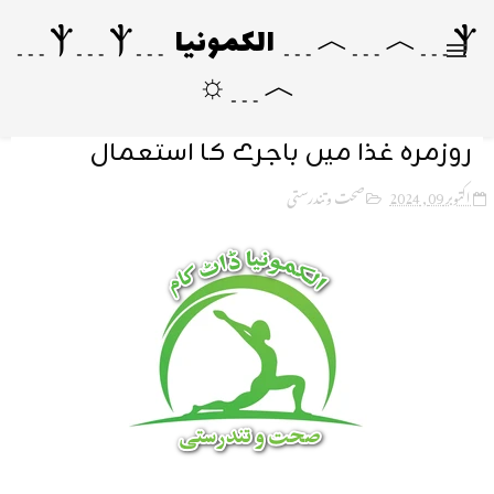
Ⲯ﹍︿﹍︿﹍ الکمونیا ﹍Ⲯ﹍Ⲯ﹍
︿﹍☼
روزمرہ غذا میں باجرے کا استعمال
اکتوبر 09, 2024
صحت و تندرستی