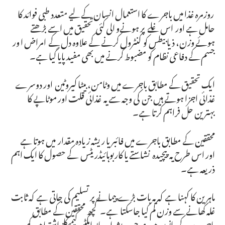
روزمرہ غذا میں باجرے کا استعمال انسان کے لیے متعدد طبی فوائد کا
حامل ہے اور اس غلے پر ہونےو الی کئی تحقیق میں اسے بڑھتے
ہوئے وزن، ذیابیطس کو کنٹرول کرنے کے علاوہ دل کے امراض ا ور
جسم کے دفاعی نظام کو مضبوط کرنے میں بھی مفید پایا گیا ہے۔
ایک تحقیق کے مطابق باجرے میں وٹامن، بیٹا کیروٹین اور دوسرے
غذائی اجزا ہوتے ہیں جن کی وجہ سے یہ غذائی قلت اور موٹاپے کا
بہترین حل فراہم کرتا ہے۔
محققین کے مطابق باجرے میں فائبر یا ریشہ زیادہ مقدار میں ہوتا ہے
اور اس طرح یہ پیچیدہ نشاستے یا کاربوہائیڈریٹس کے حصول کا ایک اہم
ذریعہ ہے۔
ماہرین کا کہنا ہے کہ یہ بات بڑے پیمانے پر تسلیم کی جاتی ہے کہ ثابت
غلہ کھانے سے وزن کم کیا جاسکتا ہے۔ کچھ محققین کے مطابق
باجرے کے دانوں میں موجود ریشہ اور بایو ایکٹیو کیمیکلز اشتہا میں کمی