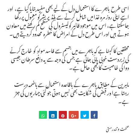
اسی طرح باجرے کا استعمال دل کے لیے بھی مفید بتایا گیا ہے، اور
اسے اپنی روز مرہ غذا میں شامل کرنے سے بلڈ پریشر کو معمول پررکھا
جاسکتا ہے، اس میں موجود فائبر کولیسٹرول کی سطح کم رکھنے میں معاون
ہوتے ہیں اور اس طرح دل کے امراض کا خطرہ محدود کردیتے ہیں۔
محققین کا کہنا ہے کہ باجرے میں جسم سے فاسد مواد کو خارج کرنے
کی زبردست خوبی پائی جاتی ہے جس کی وجہ سے یہ دافع سرطان جیسی
دوا کی خاصیت کا بھی حامل ہے۔
ماہرین کے مطابق باجرے کے باقاعدہ استعمال سے ہاضمہ درست
رہتا ہےا ور قبض کی شکایت بھی نہیں ہوتی جو کئی بیماریوں کی جڑ
ہے۔
صحت و تندرستی