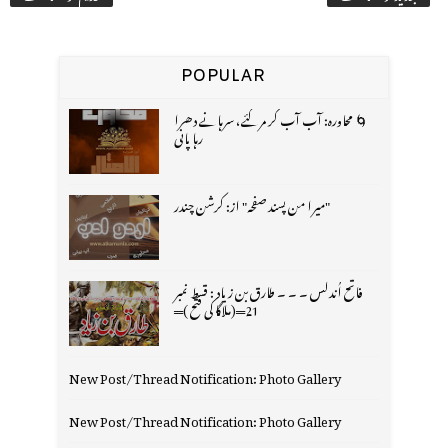
POPULAR
🌀 محاورہ: آب آب کر مر گئے، سرہانے دھرا
رہا پانی
"میرا من پسند صفحہ" از: کرشن چندر
فاتح اُندلس ۔ ۔ ۔ طارق بن زیاد : قسط نمبر
21═(ملاگا کی فتح )═
New Post/Thread Notification: Photo Gallery
New Post/Thread Notification: Photo Gallery