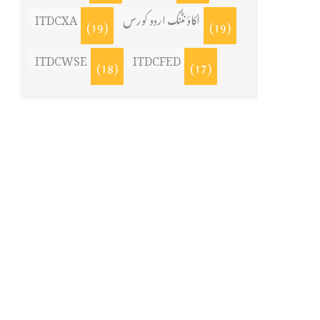
اکاؤنٹنگ اردو کورس
ITDCXA
(19)
(19)
ITDCWSE
ITDCFED
(18)
(17)