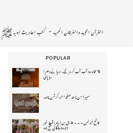
القرآن المجید والفرقان الحمید
کُتبِ احادیثِ نبویہ ﷺ
POPULAR
🌀 محاورہ: آب آب کر مر گئے، سرہانے دھرا
رہا پانی
"میرا من پسند صفحہ" از: کرشن چندر
فاتح اُندلس ۔ ۔ ۔ طارق بن زیاد : قسط نمبر
21═(ملاگا کی فتح )═