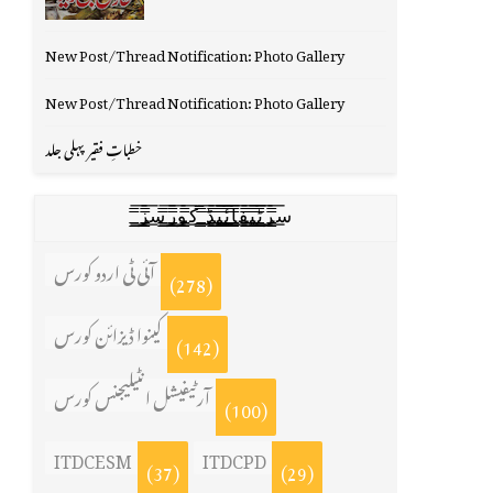
New Post/Thread Notification: Photo Gallery
New Post/Thread Notification: Photo Gallery
خطباتِ فقیر پہلی جلد
س̳̿͟͞ر̳̿͟͞ٹ̳̿͟͞ی̳̿͟͞ف̳̿͟͞ا̳̿͟͞ي̳̳̿ٔ̿͟͟͞͞ی̳̿͟͞ڈ̳̿͟͞ ̳̿͟͞ک̳̿͟͞و̳̿͟͞ر̳̿͟͞س̳̿͟͞ز̳̿͟͞
آئی ٹی اردو کورس
(278)
کینوا ڈیزائن کورس
(142)
آرٹیفیشل انٹیلیجنس کورس
(100)
ITDCESM
ITDCPD
(37)
(29)