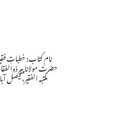
نام کتاب: خطباتِ فقیر
حضرت مولانا پیر ذوالفقا
مکتبہ الفقیر، فیصل آب