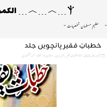
Ⲯ﹍︿﹍︿﹍ الکمونیا ﹍Ⲯ﹍Ⲯ﹍︿﹍☼
عظیم مسلمان شخصیات
خطباتِ فقیر پانچویں جلد
اکتوبر 01, 2024
خطباتِ فقیر
,
لائبریری
,
مولانا پیر ذوالفقار احمد نقشبندی