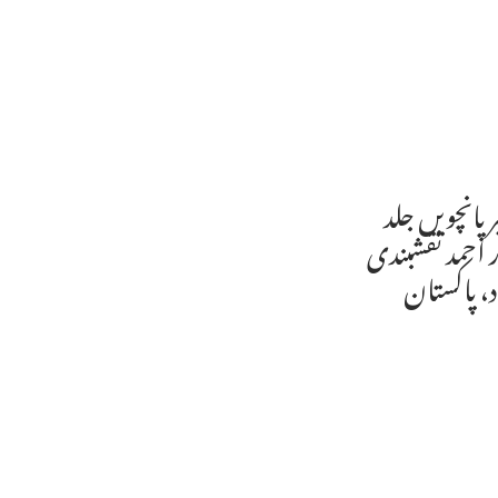
 پانچویں جلد
ر احمد نقشبندی
اد، پاکستان