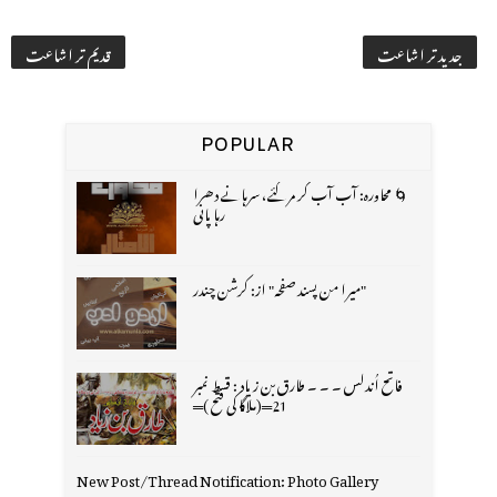
جدید تر اشاعت
قدیم تر اشاعت
POPULAR
🌀 محاورہ: آب آب کر مر گئے، سرہانے دھرا
رہا پانی
"میرا من پسند صفحہ" از: کرشن چندر
فاتح اُندلس ۔ ۔ ۔ طارق بن زیاد : قسط نمبر
21═(ملاگا کی فتح )═
New Post/Thread Notification: Photo Gallery