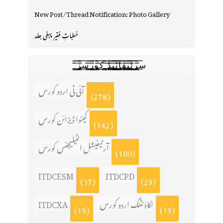
New Post/Thread Notification: Photo Gallery
خطباتِ فقیر پہلی جلد
س̳̿͟͞ر̳̿͟͞ٹ̳̿͟͞ی̳̿͟͞ف̳̿͟͞ا̳̿͟͞ي̳̳̿ٔ̿͟͟͞͞ی̳̿͟͞ڈ̳̿͟͞ ̳̿͟͞ک̳̿͟͞و̳̿͟͞ر̳̿͟͞س̳̿͟͞ز̳̿͟͞
آئی ٹی اردو کورس
(278)
کینوا ڈیزائن کورس
(142)
آرٹیفیشل انٹیلیجنس کورس
(100)
ITDCESM
ITDCPD
(37)
(29)
اکاؤنٹنگ اردو کورس
ITDCXA
(19)
(19)