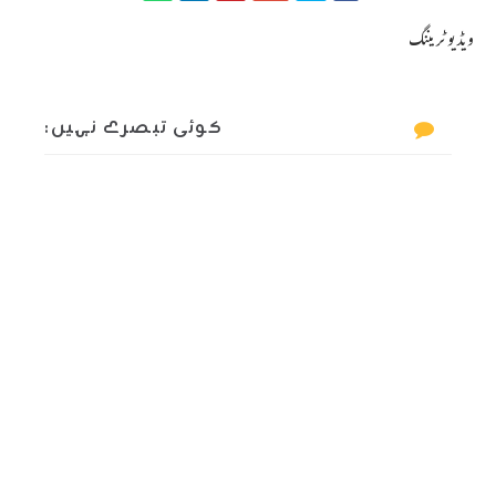
ویڈیو ٹریننگ
کوئی تبصرے نہیں: