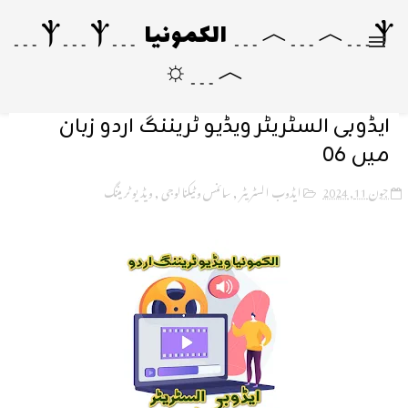
Ⲯ﹍︿﹍︿﹍ الکمونیا ﹍Ⲯ﹍Ⲯ﹍
︿﹍☼
ایڈوبی السٹریٹر ویڈیو ٹریننگ اردو زبان
میں 06
جون 11, 2024
ایڈوب السٹریٹر
,
سائنس و ٹیکنالوجی
,
ویڈیو ٹریننگ