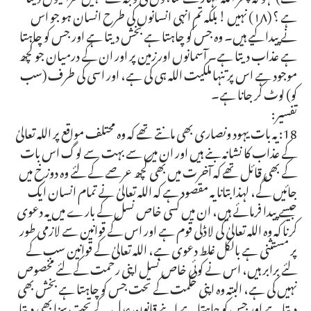
ہے ؟ (١٨) نہیں ! بلکہ تم انہی انسانوں کی طرح انسان ہو جو اس
نے پیدا کیے ہیں۔ وہ جس کو چاہتا ہے بخش دیتا ہے اور جس کو چاہتا
ہے عذاب دیتا ہے۔ آسمانوں اور زمین پر اور ان کے درمیان جو کچھ
موجود ہے اس پر تنہا ملکیت اللہ ہی کی ہے، اور اسی کی طرف (سب
کو) لوٹ کر جانا ہے۔
تفسیر:
18: یہ بات یہود ونصاری بھی مانتے تھے کہ وہ محتلف مواقع پر اللہ تعالیٰ
کے عذاب کا نشانہ بنے ہیں اور ان میں سے بہت سے لوگ اس بات
کے بھی قائل تھے کہ آخرت میں بھی کچھ عرصے کے لئے وہ دوزخ میں
جائیں گے، لہذا بتانا یہ مقصود ہے کہ اللہ تعالیٰ نے تمام انسان ایک
جیسے پیدا فرمائے ہیں، ان میں کسی خاص نسل کے بارے میں یہ دعوی
کرنا کہ وہ اللہ تعالیٰ کی لاڈلی قوم ہے اور اس کے قوانین سے لازمی طور
پر مستثنی ہے بالکل غلط دعوی ہے، اللہ تعالیٰ کے قوانین سب کے
لئے برابر ہیں، اس نے کوئی خاص نسل اپنی رحمت کے لئے مخصوص
نہیں کی ہے، البتہ وہ اپنی حکمت کے تحت جس کو چاہتا ہے بخش بھی
دیتا ہے اور جس کو چاہتا ہے اپنے قانون عدل کے تحت سزا بھی دیتا