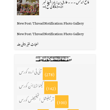
فاتح اُندلس ۔ ۔ ۔ طارق بن زیاد : قسط نمبر
21═(ملاگا کی فتح )═
New Post/Thread Notification: Photo Gallery
New Post/Thread Notification: Photo Gallery
خطباتِ فقیر پہلی جلد
س̳̿͟͞ر̳̿͟͞ٹ̳̿͟͞ی̳̿͟͞ف̳̿͟͞ا̳̿͟͞ي̳̳̿ٔ̿͟͟͞͞ی̳̿͟͞ڈ̳̿͟͞ ̳̿͟͞ک̳̿͟͞و̳̿͟͞ر̳̿͟͞س̳̿͟͞ز̳̿͟͞
آئی ٹی اردو کورس
(278)
کینوا ڈیزائن کورس
(142)
آرٹیفیشل انٹیلیجنس کورس
(100)