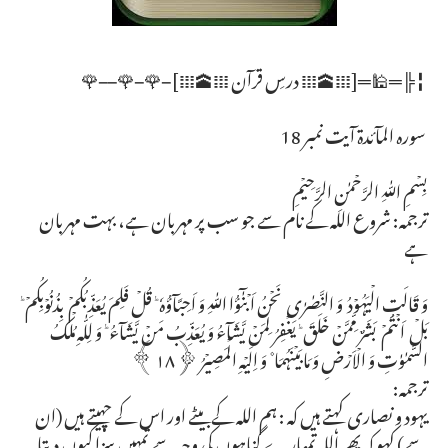
╏╠═🕌═[𝍖🕋𝍖 درسِ قرآن 𝍖🕋𝍖] 🌹 🌹 🌹
سورہ المآئدۃ آیت نمبر 18
بِسۡمِ اللّٰہِ الرَّحۡمٰنِ الرَّحِیۡمِ
ترجمہ: شروع اللہ کے نام سے جو سب پر مہربان ہے، بہت مہربان
ہے
وَ قَالَتِ الۡیَہُوۡدُ وَ النَّصٰرٰی نَحۡنُ اَبۡنٰٓؤُا اللّٰہِ وَ اَحِبَّآؤُہٗ ؕ قُلۡ فَلِمَ یُعَذِّبُکُمۡ بِذُنُوۡبِکُمۡ ؕ
بَلۡ اَنۡتُمۡ بَشَرٌ مِّمَّنۡ خَلَقَ ؕ یَغۡفِرُ لِمَنۡ یَّشَآءُ وَ یُعَذِّبُ مَنۡ یَّشَآءُ ؕ وَ لِلّٰہِ مُلۡکُ
السَّمٰوٰتِ وَ الۡاَرۡضِ وَ مَا بَیۡنَہُمَا ۫ وَ اِلَیۡہِ الۡمَصِیۡرُ ﴿۱۸﴾
ترجمہ:
یہود و نصاری کہتے ہیں کہ : ہم اللہ کے بیٹے اور اس کے چہیتے ہیں (ان
سے) کہو کہ پھر اللہ تمہارے گناہوں کی وجہ سے تمہیں سزا کیوں دیتا