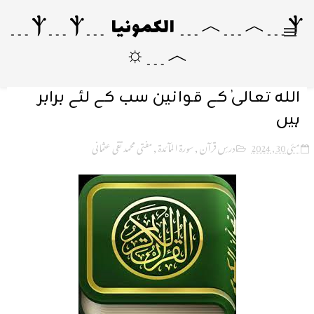
Ⲯ﹍︿﹍︿﹍ الکمونیا ﹍Ⲯ﹍Ⲯ﹍
︿﹍☼
اللہ تعالیٰ کے قوانین سب کے لئے برابر
ہیں
مئی 30, 2024
درسِ قرآن
,
سورۃ المآئدۃ
,
مفتی محمد تقی عثمانی