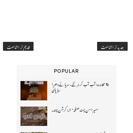
جدید تر اشاعت
قدیم تر اشاعت
POPULAR
🌀 محاورہ: آب آب کر مر گئے، سرہانے دھرا
رہا پانی
"میرا من پسند صفحہ" از: کرشن چندر