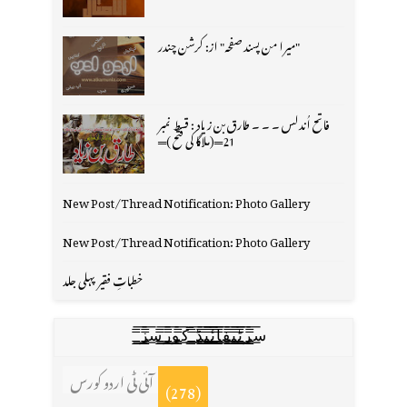
"میرا من پسند صفحہ" از: کرشن چندر
فاتح اُندلس ۔ ۔ ۔ طارق بن زیاد : قسط نمبر
21═(ملاگا کی فتح )═
New Post/Thread Notification: Photo Gallery
New Post/Thread Notification: Photo Gallery
خطباتِ فقیر پہلی جلد
س̳̿͟͞ر̳̿͟͞ٹ̳̿͟͞ی̳̿͟͞ف̳̿͟͞ا̳̿͟͞ي̳̳̿ٔ̿͟͟͞͞ی̳̿͟͞ڈ̳̿͟͞ ̳̿͟͞ک̳̿͟͞و̳̿͟͞ر̳̿͟͞س̳̿͟͞ز̳̿͟͞
آئی ٹی اردو کورس
(278)