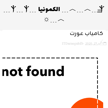
Ⲯ﹍︿﹍︿﹍ الکمونیا ﹍Ⲯ﹍Ⲯ﹍
︿﹍☼
کامیاب عورت
ITDarasgah
اکتوبر 27, 2020