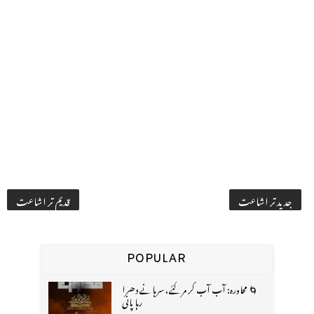
جدید تر اشاعت
قدیم تر اشاعت
POPULAR
🌀 محاورہ: آب آب کر مر گئے، سرہانے دھرا
رہا پانی