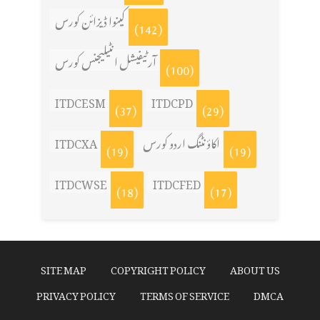
کینوا ڈیزائن کورس
(142)
آرٹیفیشل انٹیلیجنس کورس
(100)
ITDCESM
ITDCPD
(37)
(29)
ITDCXA
اکاؤنٹنگ اردو کورس
(19)
(19)
ITDCWSE
ITDCFED
(18)
(17)
SITE MAP
COPYRIGHT POLICY
ABOUT US
PRIVACY POLICY
TERMS OF SERVICE
DMCA