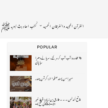
القرآن المجید والفرقان الحمید
کُتبِ احادیثِ نبویہ ﷺ
POPULAR
🌀 محاورہ: آب آب کر مر گئے، سرہانے دھرا
رہا پانی
"میرا من پسند صفحہ" از: کرشن چندر
فاتح اُندلس ۔ ۔ ۔ طارق بن زیاد : قسط نمبر
21═(ملاگا کی فتح )═