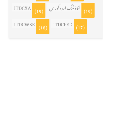
ITDCXA
اکاؤنٹنگ اردو کورس
(19)
(19)
ITDCWSE
ITDCFED
(18)
(17)