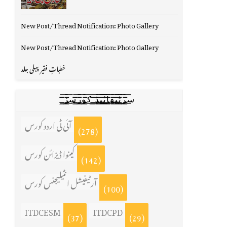
New Post/Thread Notification: Photo Gallery
New Post/Thread Notification: Photo Gallery
خطباتِ فقیر پہلی جلد
س̳̿͟͞ر̳̿͟͞ٹ̳̿͟͞ی̳̿͟͞ف̳̿͟͞ا̳̿͟͞ي̳̳̿ٔ̿͟͟͞͞ی̳̿͟͞ڈ̳̿͟͞ ̳̿͟͞ک̳̿͟͞و̳̿͟͞ر̳̿͟͞س̳̿͟͞ز̳̿͟͞
آئی ٹی اردو کورس
(278)
کینوا ڈیزائن کورس
(142)
آرٹیفیشل انٹیلیجنس کورس
(100)
ITDCESM
ITDCPD
(37)
(29)