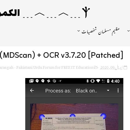
Ⲯ﹍︿﹍︿﹍ الکمونیا ﹍Ⲯ﹍Ⲯ﹍︿﹍☼
عظیم مسلمان شخصیات
 (MDScan) + OCR v3.7.20 [Patched]
rasgah - Pakistani Urdu Forum for FREE IT Education
اپریل 09, 2020