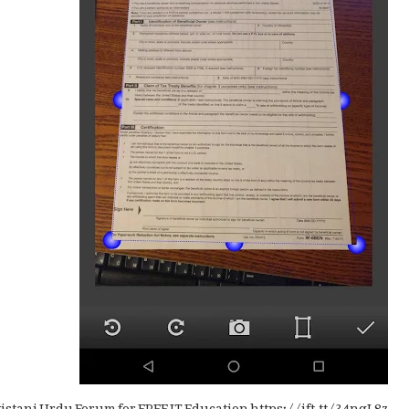
istani Urdu Forum for FREE IT Education https://ift.tt/34nqL8z