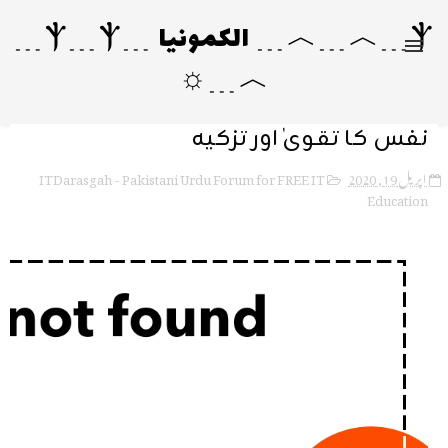
Ⲯ﹍︿﹍︿﹍ الکمونیا ﹍Ⲯ﹍Ⲯ﹍
︿﹍☼
نفس کا تقویٰ اور تزکیہ
ITDarasgah - Pakistani Urdu Forum for FREE IT
اپریل 19, 2020
Education