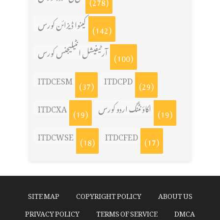
(278)
کینوا ڈیزائن کورس
(142)
آرٹیفیشل انٹیلیجنس کورس
(100)
ITDCESM
ITDCPD
(37)
(29)
ITDCXA
اکاؤنٹنگ اردو کورس
(19)
(19)
ITDCWSE
ITDCFED
(18)
(17)
SITE MAP
COPYRIGHT POLICY
ABOUT US
PRIVACY POLICY
TERMS OF SERVICE
DMCA