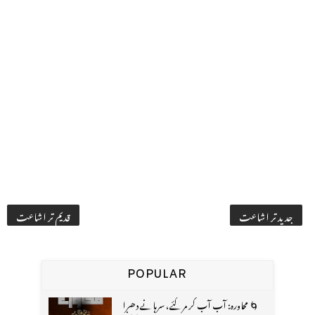
جدید تر اشاعت
قدیم تر اشاعت
POPULAR
🌀 محاورہ: آب آب کر مر گئے، سرہانے دھرا