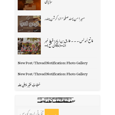
رہا پانی
"میرا من پسند صفحہ" از: کرشن چندر
فاتح اُندلس ۔ ۔ ۔ طارق بن زیاد : قسط نمبر
21═(ملاگا کی فتح )═
New Post/Thread Notification: Photo Gallery
New Post/Thread Notification: Photo Gallery
خطباتِ فقیر پہلی جلد
س̳̿͟͞ر̳̿͟͞ٹ̳̿͟͞ی̳̿͟͞ف̳̿͟͞ا̳̿͟͞ي̳̳̿ٔ̿͟͟͞͞ی̳̿͟͞ڈ̳̿͟͞ ̳̿͟͞ک̳̿͟͞و̳̿͟͞ر̳̿͟͞س̳̿͟͞ز̳̿͟͞
آئی ٹی اردو کورس