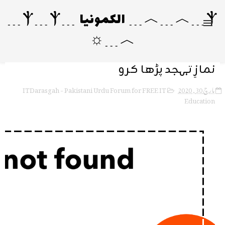
Ⲯ﹍︿﹍︿﹍ الکمونیا ﹍Ⲯ﹍Ⲯ﹍
︿﹍☼
نمازِ تہجد پڑھا کرو
ITDarasgah - Pakistani Urdu Forum for FREE IT
مارچ 30, 2020
Education