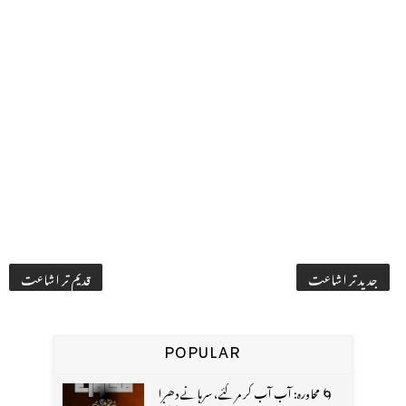
جدید تر اشاعت
قدیم تر اشاعت
POPULAR
🌀 محاورہ: آب آب کر مر گئے، سرہانے دھرا