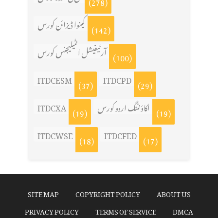
(278)
کینوا ڈیزائن کورس
(142)
آرٹیفیشل انٹیلیجنس کورس
(100)
ITDCESM
ITDCPD
(37)
(29)
ITDCXA
اکاؤنٹنگ اردو کورس
(19)
(19)
ITDCWSE
ITDCFED
(18)
(17)
SITE MAP
COPYRIGHT POLICY
ABOUT US
PRIVACY POLICY
TERMS OF SERVICE
DMCA