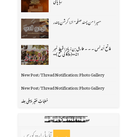
رہا پانی
"میرا من پسند صفحہ" از: کرشن چندر
فاتح اُندلس ۔ ۔ ۔ طارق بن زیاد : قسط نمبر
21═(ملاگا کی فتح )═
New Post/Thread Notification: Photo Gallery
New Post/Thread Notification: Photo Gallery
خطباتِ فقیر پہلی جلد
س̳̿͟͞ر̳̿͟͞ٹ̳̿͟͞ی̳̿͟͞ف̳̿͟͞ا̳̿͟͞ي̳̳̿ٔ̿͟͟͞͞ی̳̿͟͞ڈ̳̿͟͞ ̳̿͟͞ک̳̿͟͞و̳̿͟͞ر̳̿͟͞س̳̿͟͞ز̳̿͟͞
آئی ٹی اردو کورس