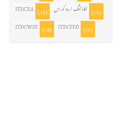
ITDCXA
اکاؤنٹنگ اردو کورس
(19)
(19)
ITDCWSE
ITDCFED
(18)
(17)