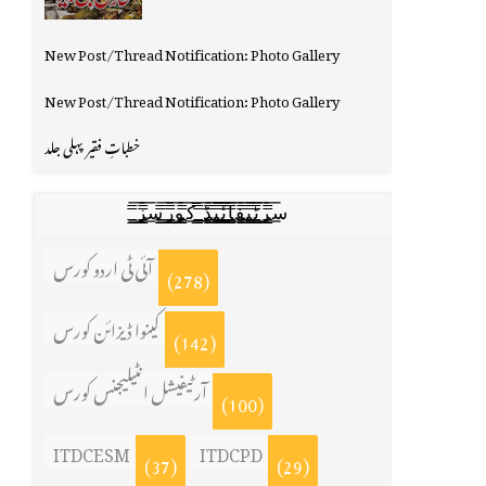
New Post/Thread Notification: Photo Gallery
New Post/Thread Notification: Photo Gallery
خطباتِ فقیر پہلی جلد
س̳̿͟͞ر̳̿͟͞ٹ̳̿͟͞ی̳̿͟͞ف̳̿͟͞ا̳̿͟͞ي̳̳̿ٔ̿͟͟͞͞ی̳̿͟͞ڈ̳̿͟͞ ̳̿͟͞ک̳̿͟͞و̳̿͟͞ر̳̿͟͞س̳̿͟͞ز̳̿͟͞
آئی ٹی اردو کورس
(278)
کینوا ڈیزائن کورس
(142)
آرٹیفیشل انٹیلیجنس کورس
(100)
ITDCESM
ITDCPD
(37)
(29)