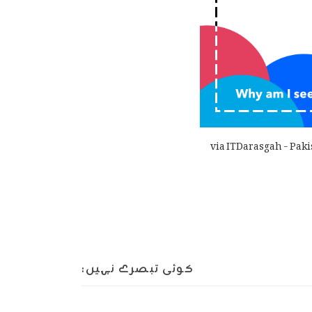
via ITDarasgah - Paki
کوئی تبصرے نہیں: