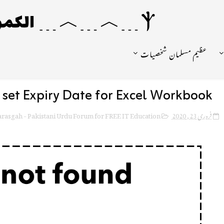
Ⲯ﹍︿﹍︿﹍ الکمونیا ﹍Ⲯ﹍Ⲯ﹍︿﹍☼
عظیم مسلمان شخصیات
set Expiry Date for Excel Workbook?
rasgah - Pakistani Urdu Forum for FREE IT Education
فروری 23, 2020