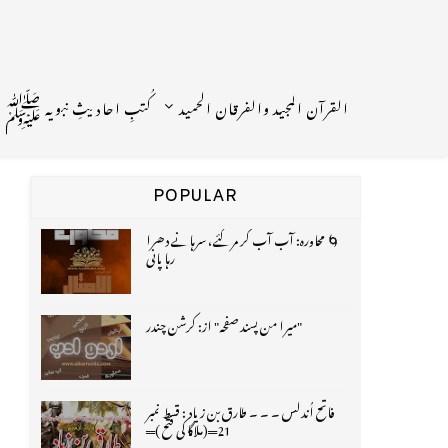
القرآن المجید والفرقان الحمید
کُتبِ احادیثِ نبویہ ﷺ
POPULAR
🌀 محاورہ: آب آب کر مر گئے، سرہانے دھرا
رہا پانی
"میرا من پسند صفحہ" از: کرشن چندر
فاتح اُندلس ۔ ۔ ۔ طارق بن زیاد : قسط نمبر
21═(ملاگا کی فتح )═