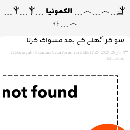
Ⲯ﹍︿﹍︿﹍ الکمونیا ﹍Ⲯ﹍Ⲯ﹍
︿﹍☼
سو کر اُٹھنے کے بعد مسواک کرنا
ITDarasgah - Pakistani Urdu Forum for FREE IT
فروری 26, 2020
Education