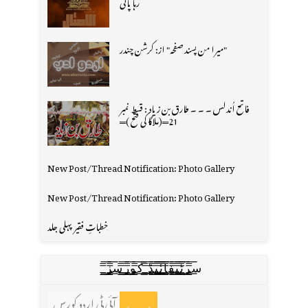
رہا پانی
"میرا من پسند صفحہ" از: کرشن چندر
فاتح اُندلس ۔ ۔ ۔ طارق بن زیاد : قسط نمبر
21═(ملاگا کی فتح )═
New Post/Thread Notification: Photo Gallery
New Post/Thread Notification: Photo Gallery
خطباتِ فقیر پہلی جلد
س̳̿͟͞ر̳̿͟͞ٹ̳̿͟͞ی̳̿͟͞ف̳̿͟͞ا̳̿͟͞ي̳̳̿ٔ̿͟͟͞͞ی̳̿͟͞ڈ̳̿͟͞ ̳̿͟͞ک̳̿͟͞و̳̿͟͞ر̳̿͟͞س̳̿͟͞ز̳̿͟͞
آئی ٹی اردو کورس