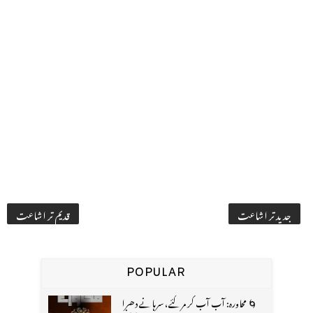
جدید تر اشاعت
قدیم تر اشاعت
POPULAR
🌀 محاورہ: آب آب کر مر گئے، سرہانے دھرا