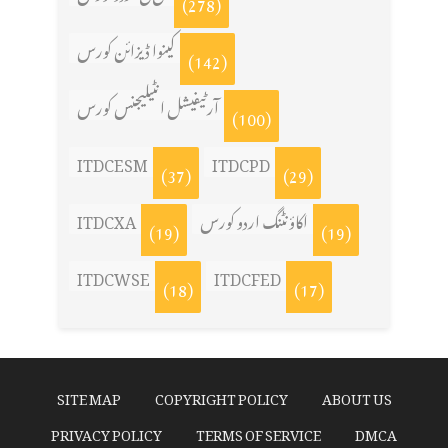
(278)
کینوا ڈیزائن کورس
(142)
آرٹیفیشل انٹیلیجنس کورس
(100)
ITDCESM
ITDCPD
(37)
(29)
ITDCXA
اکاؤنٹنگ اردو کورس
(19)
(19)
ITDCWSE
ITDCFED
(18)
(17)
SITE MAP
COPYRIGHT POLICY
ABOUT US
PRIVACY POLICY
TERMS OF SERVICE
DMCA