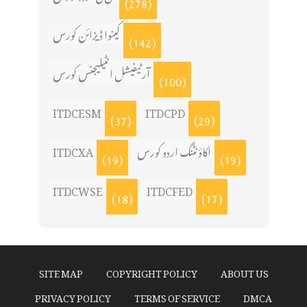
(278)
کینوا ڈیزائن کورس
(142)
آرٹیفیشل انٹیلیجنس کورس
(100)
ITDCESM
ITDCPD
(37)
(29)
ITDCXA
اکاؤنٹنگ اردو کورس
(19)
(19)
ITDCWSE
ITDCFED
(18)
(17)
SITE MAP
COPYRIGHT POLICY
ABOUT US
PRIVACY POLICY
TERMS OF SERVICE
DMCA