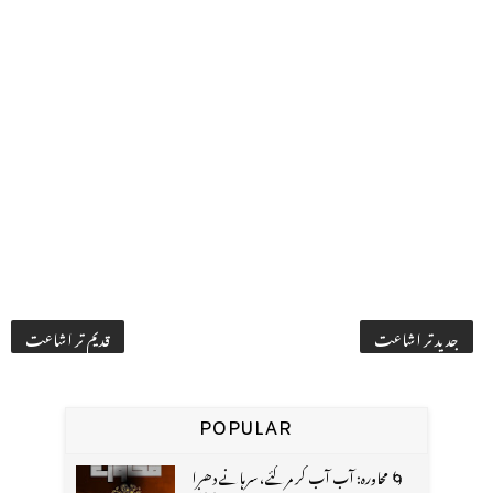
جدید تر اشاعت
قدیم تر اشاعت
POPULAR
🌀 محاورہ: آب آب کر مر گئے، سرہانے دھرا