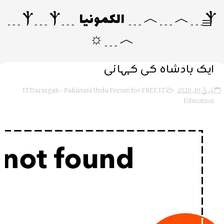
Ⲯ﹍︿﹍︿﹍ الکمونیا ﹍Ⲯ﹍Ⲯ﹍
︿﹍☼
ایک بادشاہ کی کہانی
ITDarasgah - Pakistani Urdu Forum for FREE IT
مارچ 01, 2020
Education