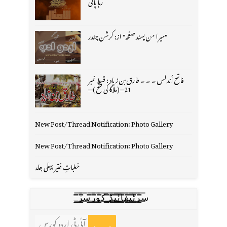
رہا پانی
"میرا من پسند صفحہ" از: کرشن چندر
فاتح اُندلس ۔ ۔ ۔ طارق بن زیاد : قسط نمبر
21═(ملاگا کی فتح )═
New Post/Thread Notification: Photo Gallery
New Post/Thread Notification: Photo Gallery
خطباتِ فقیر پہلی جلد
س̳̿͟͞ر̳̿͟͞ٹ̳̿͟͞ی̳̿͟͞ف̳̿͟͞ا̳̿͟͞ي̳̳̿ٔ̿͟͟͞͞ی̳̿͟͞ڈ̳̿͟͞ ̳̿͟͞ک̳̿͟͞و̳̿͟͞ر̳̿͟͞س̳̿͟͞ز̳̿͟͞
آئی ٹی اردو کورس