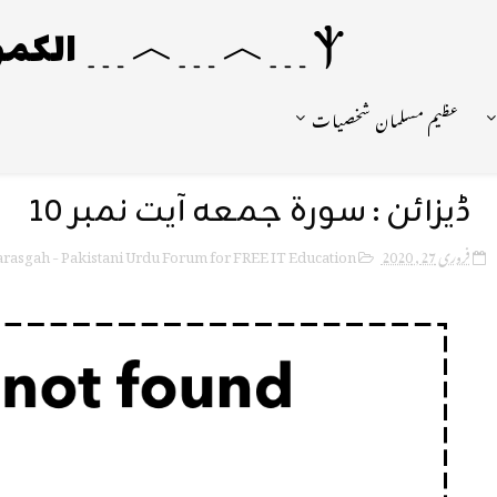
Ⲯ﹍︿﹍︿﹍ الکمونیا ﹍Ⲯ﹍Ⲯ﹍︿﹍☼
عظیم مسلمان شخصیات
ڈیزائن : سورۃ جمعہ آیت نمبر 10
rasgah - Pakistani Urdu Forum for FREE IT Education
فروری 27, 2020