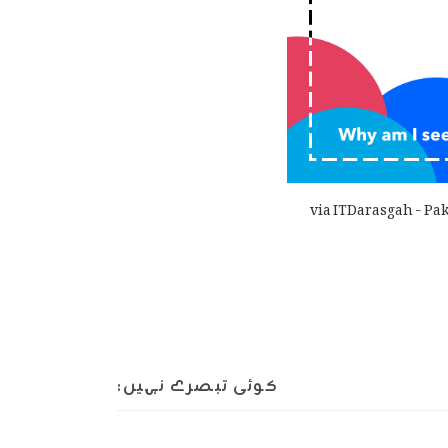
via ITDarasgah - Pak
کوئی تبصرے نہیں: