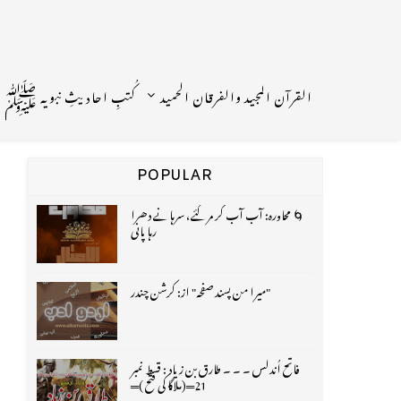
القرآن المجید والفرقان الحمید
کُتبِ احادیثِ نبویہ ﷺ
POPULAR
🌀 محاورہ: آب آب کر مر گئے، سرہانے دھرا
رہا پانی
"میرا من پسند صفحہ" از: کرشن چندر
فاتح اُندلس ۔ ۔ ۔ طارق بن زیاد : قسط نمبر
21═(ملاگا کی فتح )═