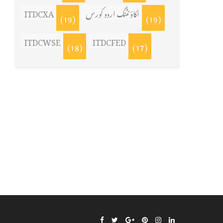
ITDCXA
اکاؤنٹنگ اردو کورس
(19)
(19)
ITDCWSE
ITDCFED
(18)
(17)