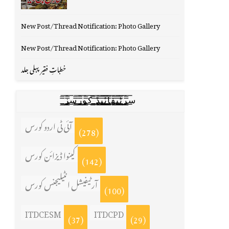
New Post/Thread Notification: Photo Gallery
New Post/Thread Notification: Photo Gallery
خطباتِ فقیر پہلی جلد
س̳̿͟͞ر̳̿͟͞ٹ̳̿͟͞ی̳̿͟͞ف̳̿͟͞ا̳̿͟͞ي̳̳̿ٔ̿͟͟͞͞ی̳̿͟͞ڈ̳̿͟͞ ̳̿͟͞ک̳̿͟͞و̳̿͟͞ر̳̿͟͞س̳̿͟͞ز̳̿͟͞
آئی ٹی اردو کورس
(278)
کینوا ڈیزائن کورس
(142)
آرٹیفیشل انٹیلیجنس کورس
(100)
ITDCESM
ITDCPD
(37)
(29)