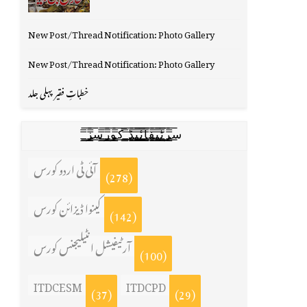
New Post/Thread Notification: Photo Gallery
New Post/Thread Notification: Photo Gallery
خطباتِ فقیر پہلی جلد
س̳̿͟͞ر̳̿͟͞ٹ̳̿͟͞ی̳̿͟͞ف̳̿͟͞ا̳̿͟͞ي̳̳̿ٔ̿͟͟͞͞ی̳̿͟͞ڈ̳̿͟͞ ̳̿͟͞ک̳̿͟͞و̳̿͟͞ر̳̿͟͞س̳̿͟͞ز̳̿͟͞
آئی ٹی اردو کورس
(278)
کینوا ڈیزائن کورس
(142)
آرٹیفیشل انٹیلیجنس کورس
(100)
ITDCESM
ITDCPD
(37)
(29)