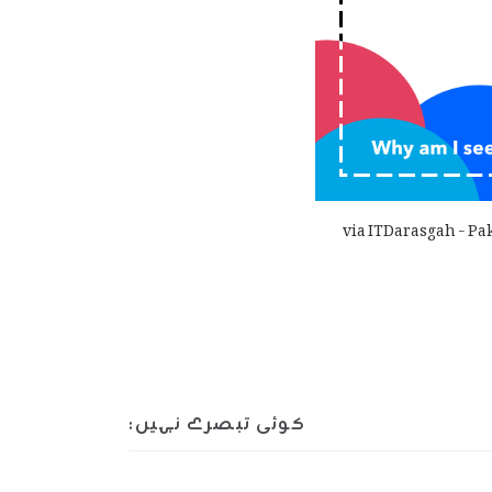
via ITDarasgah - Pa
کوئی تبصرے نہیں: