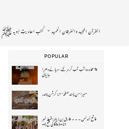
القرآن المجید والفرقان الحمید
کُتبِ احادیثِ نبویہ ﷺ
POPULAR
🌀 محاورہ: آب آب کر مر گئے، سرہانے دھرا
رہا پانی
"میرا من پسند صفحہ" از: کرشن چندر
فاتح اُندلس ۔ ۔ ۔ طارق بن زیاد : قسط نمبر
21═(ملاگا کی فتح )═