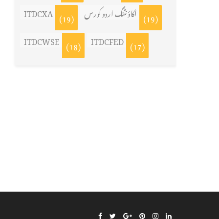
ITDCXA
اکاؤنٹنگ اردو کورس
(19)
(19)
ITDCWSE
ITDCFED
(18)
(17)