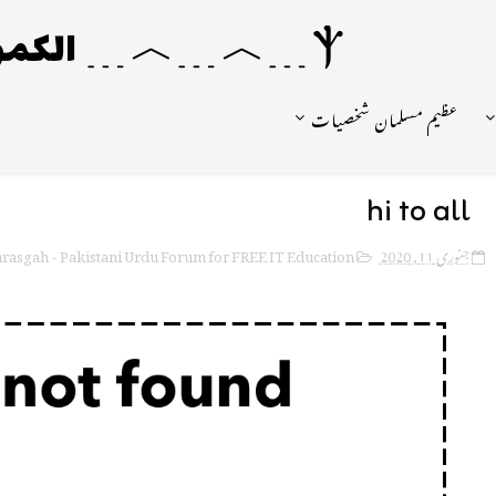
Ⲯ﹍︿﹍︿﹍ الکمونیا ﹍Ⲯ﹍Ⲯ﹍︿﹍☼
عظیم مسلمان شخصیات
hi to all
rasgah - Pakistani Urdu Forum for FREE IT Education
جنوری 11, 2020