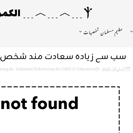
Ⲯ﹍︿﹍︿﹍ الکمونیا ﹍Ⲯ﹍Ⲯ﹍︿﹍☼
عظیم مسلمان شخصیات
سب سے زیادہ سعادت مند شخص
rasgah - Pakistani Urdu Forum for FREE IT Education
جنوری 25, 2020