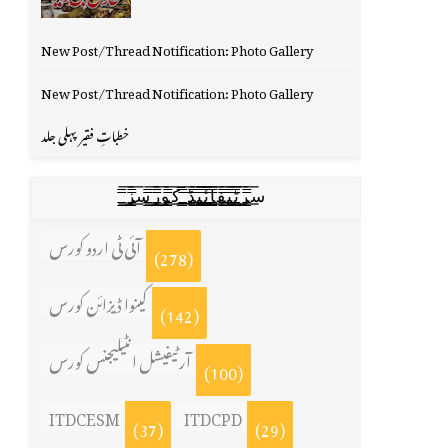
New Post/Thread Notification: Photo Gallery
New Post/Thread Notification: Photo Gallery
خطباتِ فقیر پہلی جلد
س̳̿͟͞ر̳̿͟͞ٹ̳̿͟͞ی̳̿͟͞ف̳̿͟͞ا̳̿͟͞ي̳̳̿ٔ̿͟͟͞͞ی̳̿͟͞ڈ̳̿͟͞ ̳̿͟͞ک̳̿͟͞و̳̿͟͞ر̳̿͟͞س̳̿͟͞ز̳̿͟͞
آئی ٹی اردو کورس
(278)
کینوا ڈیزائن کورس
(142)
آرٹیفیشل انٹیلیجنس کورس
(100)
ITDCESM
ITDCPD
(37)
(29)