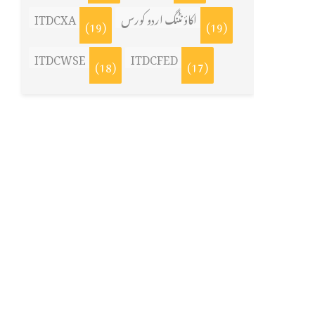
ITDCXA
اکاؤنٹنگ اردو کورس
(19)
(19)
ITDCWSE
ITDCFED
(18)
(17)