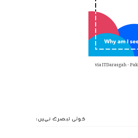
via ITDarasgah - Pak
کوئی تبصرے نہیں: