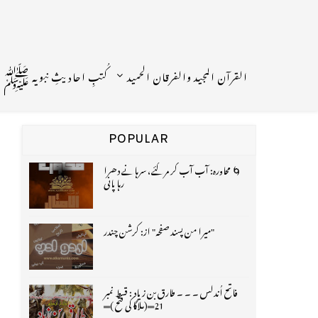
القرآن المجید والفرقان الحمید
کُتبِ احادیثِ نبویہ ﷺ
POPULAR
🌀 محاورہ: آب آب کر مر گئے، سرہانے دھرا
رہا پانی
"میرا من پسند صفحہ" از: کرشن چندر
فاتح اُندلس ۔ ۔ ۔ طارق بن زیاد : قسط نمبر
21═(ملاگا کی فتح )═