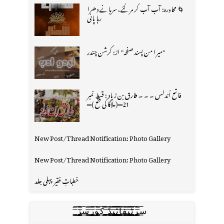
🌀 محاورہ: آب آب کر مر گئے، سرہانے دھرا
رہا پانی
"میرا من پسند صفحہ" از: کرشن چندر
فاتح اُندلس ۔ ۔ ۔ طارق بن زیاد : قسط نمبر
21═(ملاگا کی فتح )═
New Post/Thread Notification: Photo Gallery
New Post/Thread Notification: Photo Gallery
خطباتِ فقیر پہلی جلد
س̳̿͟͞ر̳̿͟͞ٹ̳̿͟͞ی̳̿͟͞ف̳̿͟͞ا̳̿͟͞ي̳̳̿ٔ̿͟͟͞͞ی̳̿͟͞ڈ̳̿͟͞ ̳̿͟͞ک̳̿͟͞و̳̿͟͞ر̳̿͟͞س̳̿͟͞ز̳̿͟͞