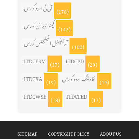
آئی ٹی اردو کورس
(278)
کینوا ڈیزائن کورس
(142)
آرٹیفیشل انٹیلیجنس کورس
(100)
ITDCESM
ITDCPD
(37)
(29)
ITDCXA
اکاؤنٹنگ اردو کورس
(19)
(19)
ITDCWSE
ITDCFED
(18)
(17)
SITE MAP
COPYRIGHT POLICY
ABOUT US