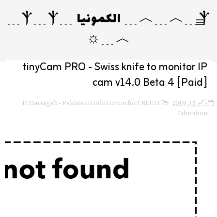
Ⲯ﹍︿﹍︿﹍ الکمونیا ﹍Ⲯ﹍Ⲯ﹍
︿﹍☼
tinyCam PRO - Swiss knife to monitor IP
cam v14.0 Beta 4 [Paid]
ITDarasgah - Pakistani Urdu Forum for FREE IT
دسمبر 15, 2019
Education