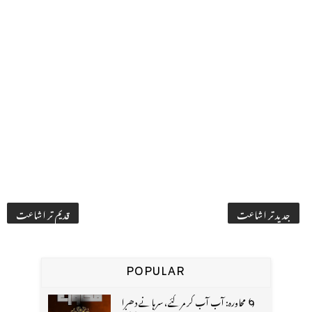
جدید تر اشاعت
قدیم تر اشاعت
POPULAR
🌀 محاورہ: آب آب کر مر گئے، سرہانے دھرا