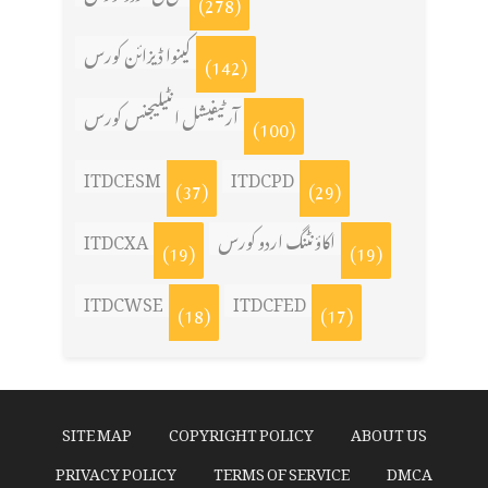
(278)
کینوا ڈیزائن کورس
(142)
آرٹیفیشل انٹیلیجنس کورس
(100)
ITDCESM
ITDCPD
(37)
(29)
ITDCXA
اکاؤنٹنگ اردو کورس
(19)
(19)
ITDCWSE
ITDCFED
(18)
(17)
SITE MAP
COPYRIGHT POLICY
ABOUT US
PRIVACY POLICY
TERMS OF SERVICE
DMCA