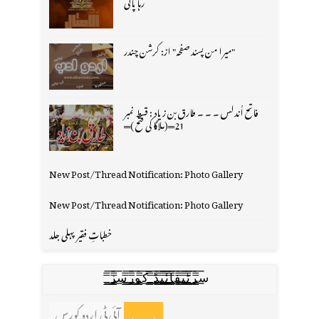
رہا پانی
"میرا من پسند صفحہ" از: کرشن چندر
فاتح اُندلس ۔ ۔ ۔ طارق بن زیاد : قسط نمبر
21═(ملاگا کی فتح )═
New Post/Thread Notification: Photo Gallery
New Post/Thread Notification: Photo Gallery
خطباتِ فقیر پہلی جلد
س̳̿͟͞ر̳̿͟͞ٹ̳̿͟͞ی̳̿͟͞ف̳̿͟͞ا̳̿͟͞ي̳̳̿ٔ̿͟͟͞͞ی̳̿͟͞ڈ̳̿͟͞ ̳̿͟͞ک̳̿͟͞و̳̿͟͞ر̳̿͟͞س̳̿͟͞ز̳̿͟͞
آئی ٹی اردو کورس