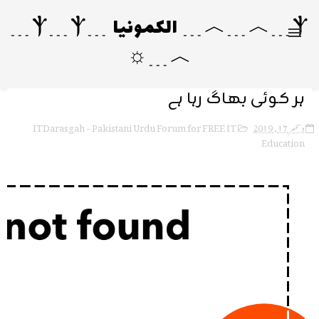
Ⲯ﹍︿﹍︿﹍ الکمونیا ﹍Ⲯ﹍Ⲯ﹍
︿﹍☼
ہر کوئی بھاگ رہا ہے
ITDarasgah - Pakistani Urdu Forum for FREE IT
دسمبر 17, 2019
Education