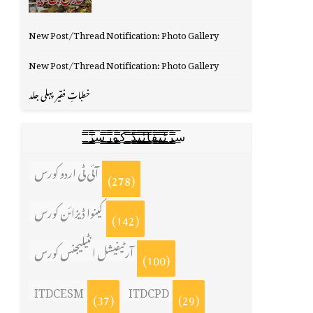
New Post/Thread Notification: Photo Gallery
New Post/Thread Notification: Photo Gallery
خطباتِ فقیر پہلی جلد
س̳̿͟͞ر̳̿͟͞ٹ̳̿͟͞ی̳̿͟͞ف̳̿͟͞ا̳̿͟͞ي̳̳̿ٔ̿͟͟͞͞ی̳̿͟͞ڈ̳̿͟͞ ̳̿͟͞ک̳̿͟͞و̳̿͟͞ر̳̿͟͞س̳̿͟͞ز̳̿͟͞
آئی ٹی اردو کورس
(278)
کینوا ڈیزائن کورس
(142)
آرٹیفیشل انٹیلیجنس کورس
(100)
ITDCESM
ITDCPD
(37)
(29)