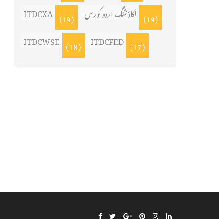
ITDCXA
اکاؤنٹنگ اردو کورس
(19)
(19)
ITDCWSE
ITDCFED
(18)
(17)