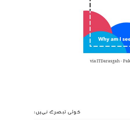
via ITDarasgah - Pak
کوئی تبصرے نہیں: