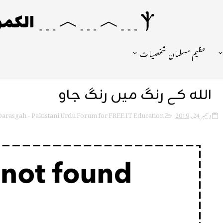
Ⲯ﹍︿﹍︿﹍ الکمونیا ﹍Ⲯ﹍Ⲯ﹍︿﹍☼
عظیم مسلمان شخصیات
اللہ کے رنگ میں رنگ جاو
arasgah - Pakistani Urdu Forum for FREE IT Education
دسمبر 24, 2019