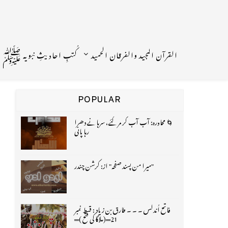
القرآن المجید والفرقان الحمید
کُتبِ احادیثِ نبویہ ﷺ
POPULAR
🌀 محاورہ: آب آب کر مر گئے، سرہانے دھرا
رہا پانی
"میرا من پسند صفحہ" از: کرشن چندر
فاتح اُندلس ۔ ۔ ۔ طارق بن زیاد : قسط نمبر
21═(ملاگا کی فتح )═