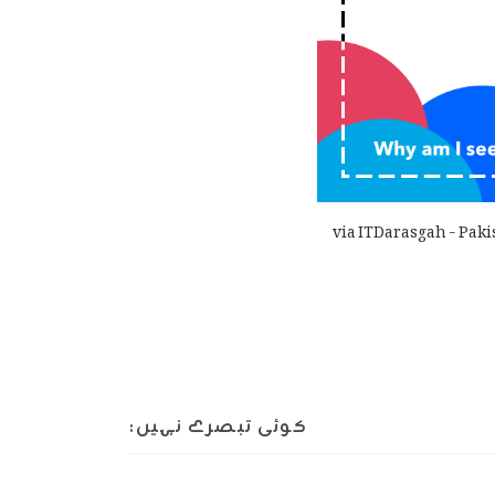
via ITDarasgah - Paki
کوئی تبصرے نہیں: