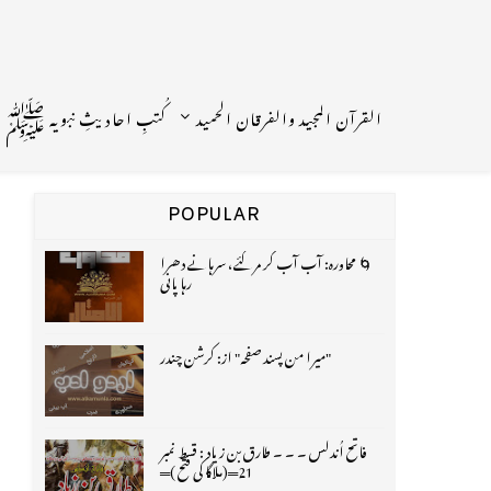
القرآن المجید والفرقان الحمید
کُتبِ احادیثِ نبویہ ﷺ
POPULAR
🌀 محاورہ: آب آب کر مر گئے، سرہانے دھرا
رہا پانی
"میرا من پسند صفحہ" از: کرشن چندر
فاتح اُندلس ۔ ۔ ۔ طارق بن زیاد : قسط نمبر
21═(ملاگا کی فتح )═