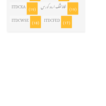
ITDCXA
اکاؤنٹنگ اردو کورس
(19)
(19)
ITDCWSE
ITDCFED
(18)
(17)