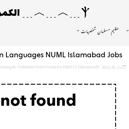
Ⲯ﹍︿﹍︿﹍ الکمونیا ﹍Ⲯ﹍Ⲯ﹍︿﹍☼
عظیم مسلمان شخصیات
ern Languages NUML Islamabad Jobs
arasgah - Pakistani Urdu Forum for FREE IT Education
نومبر 01, 2019