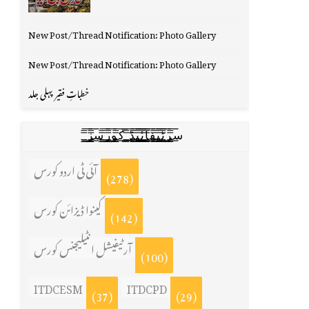
New Post/Thread Notification: Photo Gallery
New Post/Thread Notification: Photo Gallery
خطباتِ فقیر پہلی جلد
س̳̿͟͞ر̳̿͟͞ٹ̳̿͟͞ی̳̿͟͞ف̳̿͟͞ا̳̿͟͞ي̳̳̿ٔ̿͟͟͞͞ی̳̿͟͞ڈ̳̿͟͞ ̳̿͟͞ک̳̿͟͞و̳̿͟͞ر̳̿͟͞س̳̿͟͞ز̳̿͟͞
آئی ٹی اردو کورس
(278)
کینوا ڈیزائن کورس
(142)
آرٹیفیشل انٹیلیجنس کورس
(100)
ITDCESM
ITDCPD
(37)
(29)