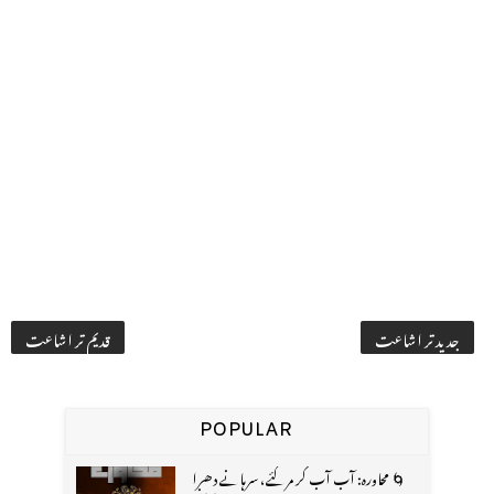
جدید تر اشاعت
قدیم تر اشاعت
POPULAR
🌀 محاورہ: آب آب کر مر گئے، سرہانے دھرا