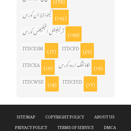
(278)
کینوا ڈیزائن کورس
(142)
آرٹیفیشل انٹیلیجنس کورس
(100)
ITDCESM
ITDCPD
(37)
(29)
ITDCXA
اکاؤنٹنگ اردو کورس
(19)
(19)
ITDCWSE
ITDCFED
(18)
(17)
SITE MAP
COPYRIGHT POLICY
ABOUT US
PRIVACY POLICY
TERMS OF SERVICE
DMCA