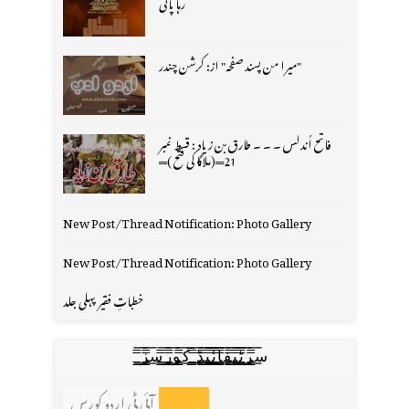
رہا پانی
"میرا من پسند صفحہ" از: کرشن چندر
فاتح اُندلس ۔ ۔ ۔ طارق بن زیاد : قسط نمبر
21═(ملاگا کی فتح )═
New Post/Thread Notification: Photo Gallery
New Post/Thread Notification: Photo Gallery
خطباتِ فقیر پہلی جلد
س̳̿͟͞ر̳̿͟͞ٹ̳̿͟͞ی̳̿͟͞ف̳̿͟͞ا̳̿͟͞ي̳̳̿ٔ̿͟͟͞͞ی̳̿͟͞ڈ̳̿͟͞ ̳̿͟͞ک̳̿͟͞و̳̿͟͞ر̳̿͟͞س̳̿͟͞ز̳̿͟͞
آئی ٹی اردو کورس