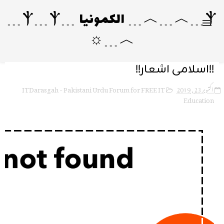
Ⲯ﹍︿﹍︿﹍ الکمونیا ﹍Ⲯ﹍Ⲯ﹍
︿﹍☼
!!اسلامی اشعار!!
ITDarasgah - Pakistani Urdu Forum for FREE IT
اکتوبر 23, 2019
Education