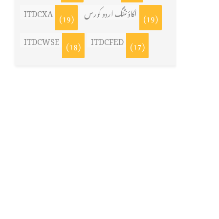
ITDCXA
اکاؤنٹنگ اردو کورس
(19)
(19)
ITDCWSE
ITDCFED
(18)
(17)