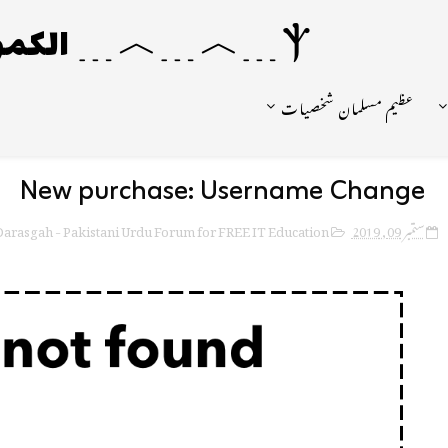
Ⲯ﹍︿﹍︿﹍ الکمونیا ﹍Ⲯ﹍Ⲯ﹍︿﹍☼
عظیم مسلمان شخصیات
New purchase: Username Change
arasgah - Pakistani Urdu Forum for FREE IT Education
ستمبر 09, 2019