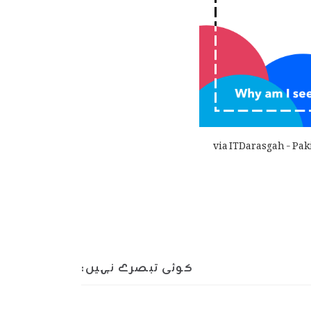
via ITDarasgah - Pak
کوئی تبصرے نہیں: