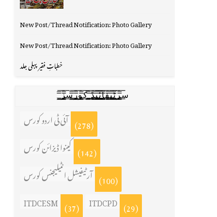
New Post/Thread Notification: Photo Gallery
New Post/Thread Notification: Photo Gallery
خطباتِ فقیر پہلی جلد
س̳̿͟͞ر̳̿͟͞ٹ̳̿͟͞ی̳̿͟͞ف̳̿͟͞ا̳̿͟͞ي̳̳̿ٔ̿͟͟͞͞ی̳̿͟͞ڈ̳̿͟͞ ̳̿͟͞ک̳̿͟͞و̳̿͟͞ر̳̿͟͞س̳̿͟͞ز̳̿͟͞
آئی ٹی اردو کورس
(278)
کینوا ڈیزائن کورس
(142)
آرٹیفیشل انٹیلیجنس کورس
(100)
ITDCESM
ITDCPD
(37)
(29)