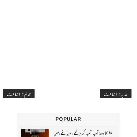
جدید تر اشاعت
قدیم تر اشاعت
POPULAR
🌀 محاورہ: آب آب کر مر گئے، سرہانے دھرا