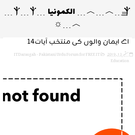
Ⲯ﹍︿﹍︿﹍ الکمونیا ﹍Ⲯ﹍Ⲯ﹍
︿﹍☼
اے ایمان والوں کی منتخب آیات14
ITDarasgah - Pakistani Urdu Forum for FREE IT
ستمبر 13, 2019
Education