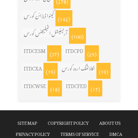
(278)
کینوا ڈیزائن کورس
(142)
آرٹیفیشل انٹیلیجنس کورس
(100)
ITDCESM
ITDCPD
(37)
(29)
ITDCXA
اکاؤنٹنگ اردو کورس
(19)
(19)
ITDCWSE
ITDCFED
(18)
(17)
SITE MAP
COPYRIGHT POLICY
ABOUT US
PRIVACY POLICY
TERMS OF SERVICE
DMCA