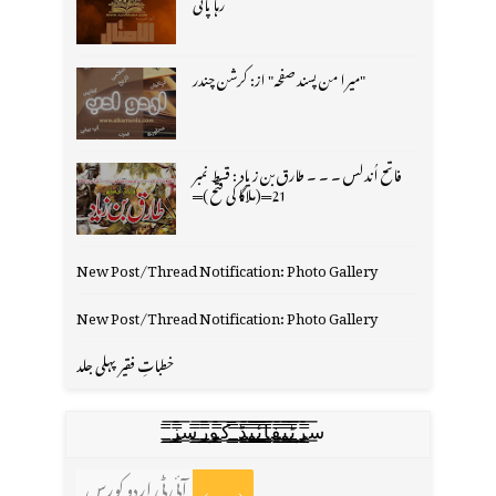
رہا پانی
"میرا من پسند صفحہ" از: کرشن چندر
فاتح اُندلس ۔ ۔ ۔ طارق بن زیاد : قسط نمبر
21═(ملاگا کی فتح )═
New Post/Thread Notification: Photo Gallery
New Post/Thread Notification: Photo Gallery
خطباتِ فقیر پہلی جلد
س̳̿͟͞ر̳̿͟͞ٹ̳̿͟͞ی̳̿͟͞ف̳̿͟͞ا̳̿͟͞ي̳̳̿ٔ̿͟͟͞͞ی̳̿͟͞ڈ̳̿͟͞ ̳̿͟͞ک̳̿͟͞و̳̿͟͞ر̳̿͟͞س̳̿͟͞ز̳̿͟͞
آئی ٹی اردو کورس