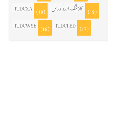
ITDCXA
اکاؤنٹنگ اردو کورس
(19)
(19)
ITDCWSE
ITDCFED
(18)
(17)