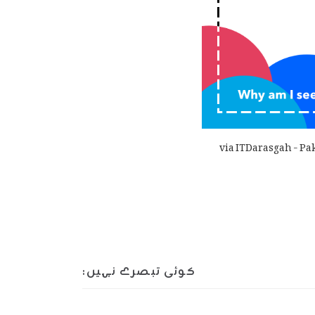
via ITDarasgah - Pa
کوئی تبصرے نہیں: