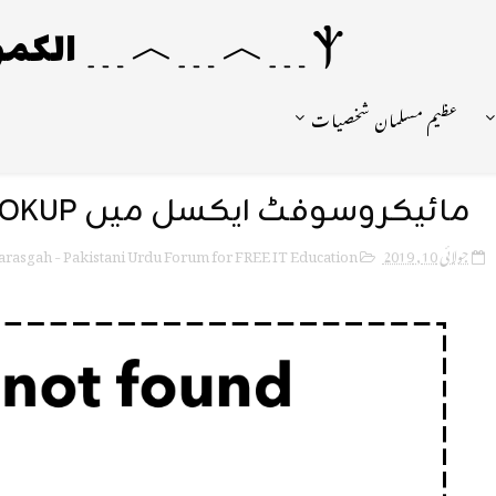
Ⲯ﹍︿﹍︿﹍ الکمونیا ﹍Ⲯ﹍Ⲯ﹍︿﹍☼
عظیم مسلمان شخصیات
مائیکروسوفٹ ایکسل میں VLOOKUP فنکشن کا استعمال
rasgah - Pakistani Urdu Forum for FREE IT Education
جولائی 10, 2019