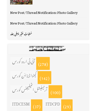
New Post/Thread Notification: Photo Gallery
New Post/Thread Notification: Photo Gallery
خطباتِ فقیر پہلی جلد
س̳̿͟͞ر̳̿͟͞ٹ̳̿͟͞ی̳̿͟͞ف̳̿͟͞ا̳̿͟͞ي̳̳̿ٔ̿͟͟͞͞ی̳̿͟͞ڈ̳̿͟͞ ̳̿͟͞ک̳̿͟͞و̳̿͟͞ر̳̿͟͞س̳̿͟͞ز̳̿͟͞
آئی ٹی اردو کورس
(278)
کینوا ڈیزائن کورس
(142)
آرٹیفیشل انٹیلیجنس کورس
(100)
ITDCESM
ITDCPD
(37)
(29)