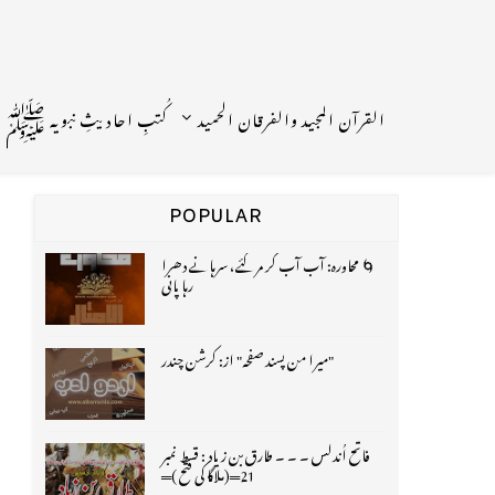
القرآن المجید والفرقان الحمید
کُتبِ احادیثِ نبویہ ﷺ
POPULAR
🌀 محاورہ: آب آب کر مر گئے، سرہانے دھرا
رہا پانی
"میرا من پسند صفحہ" از: کرشن چندر
فاتح اُندلس ۔ ۔ ۔ طارق بن زیاد : قسط نمبر
21═(ملاگا کی فتح )═