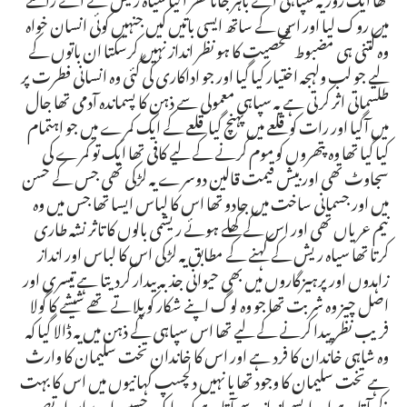
میں روک لیا اور اس کے ساتھ ایسی باتیں کیں جنہیں کوئی انسان خواہ
وہ کتنی ہی مضبوط شخصیت کا ہو نظر انداز نہیں کرسکتا ان باتوں کے
لیے جو لب ولہجہ اختیار کیا گیا اور جو اداکاری کی گئی وہ انسانی فطرت پر
طلسماتی اثر کرتی ہے یہ سپاہی معمولی سے ذہن کا پسماندہ آدمی تھا جال
میں آگیا اور رات کو قلعے میں پہنچ گیا قلعے کے ایک کمرے میں جو اہتمام
کیا گیا تھا وہ پتھروں کو موم کرنے کے لیے کافی تھا ایک تو کمرے کی
سجاوٹ تھی اور بیش قیمت قالین دوسرے یہ لڑکی تھی جس کے حسن
میں اور جسمانی ساخت میں جادو تھا اس کا لباس ایسا تھا جس میں وہ
نیم عریاں تھی اور اس کے کھلے ہوئے ریشمی بالوں کا تاثر نشہ طاری
کرتا تھا سیاہ ریش کے کہنے کے مطابق یہ لڑکی اس کا لباس اور انداز
زاہدوں اور پرہیزگاروں میں بھی حیوانی جذبہ بیدار کردیتا ہے تیسری اور
اصل چیز وہ شربت تھا جو وہ لوگ اپنے شکار کو پلاتے تھے شیشے کا گولا
فریب نظر پیدا کرنے کے لیے تھا اس سپاہی کے ذہن میں یہ ڈالا گیا کہ
وہ شاہی خاندان کا فرد ہے اور اس کا خاندان تخت سلیمان کا وارث
ہے تخت سلیمان کا وجود تھا یا نہیں دلچسپ کہانیوں میں اس کا بہت
ذکر آتا ہے اور ایسے انداز سے آتا ہے کہ یہ ایک حسین اور پراسرار تصور