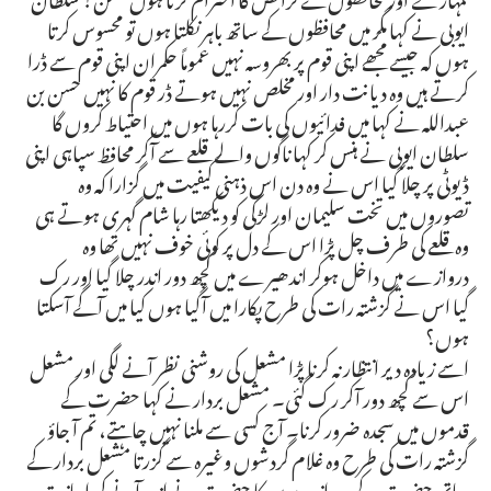
ایوبی نے کہا مگر میں محافظوں کے ساتھ باہر نکلتا ہوں تو محسوس کرتا
ہوں کہ جیسے مجھے اپنی قوم پر بھروسہ نہیں عموماً حکمران اپنی قوم سے ڈرا
کرتے ہیں وہ دیانت دار اور مخلص نہیں ہوتے ڈر قوم کا نہیں حسن بن
عبداللہ نے کہا میں فدائیوں کی بات کررہا ہوں میں احتیاط کروں گا
سلطان ایوبی نے ہنس کر کہا ناگوں والے قلعے سے آکر محافظ سپاہی اپنی
ڈیوٹی پر چلا گیا اس نے وہ دن اس ذہنی کیفیت میں گزارا کہ وہ
تصوروں میں تخت سلیمان اور لڑکی کو دیکھتا رہا شام گہری ہوتے ہی
وہ قلعے کی طرف چل پڑا اس کے دل پر کوئی خوف نہیں تھا وہ
دروازے میں داخل ہوکر اندھیرے میں کچھ دور اندر چلا گیا اور رک
گیا اس نے گزشتہ رات کی طرح پکارا میں آگیا ہوں کیا میں آگے آسکتا
ہوں؟
اسے زیادہ دیر انتظار نہ کرنا پڑا مشعل کی روشنی نظر آنے لگی اور مشعل
اس سے کچھ دور آکر رک گئی۔ مشعل بردار نے کہا حضرت کے
قدموں میں سجدہ ضرور کرنا۔ آج کسی سے ملنا نہیں چاہتے، تم آ جاؤ
گزشتہ رات کی طرح وہ غلام گردشوں وغیرہ سے گزرتا مشعل بردار کے
ساتھ حضرت کے دروازے پر رکا حضرت نے اندر آنے کی اجازت