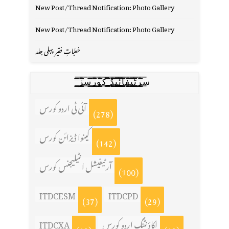
New Post/Thread Notification: Photo Gallery
New Post/Thread Notification: Photo Gallery
خطباتِ فقیر پہلی جلد
س̳̿͟͞ر̳̿͟͞ٹ̳̿͟͞ی̳̿͟͞ف̳̿͟͞ا̳̿͟͞ي̳̳̿ٔ̿͟͟͞͞ی̳̿͟͞ڈ̳̿͟͞ ̳̿͟͞ک̳̿͟͞و̳̿͟͞ر̳̿͟͞س̳̿͟͞ز̳̿͟͞
آئی ٹی اردو کورس
(278)
کینوا ڈیزائن کورس
(142)
آرٹیفیشل انٹیلیجنس کورس
(100)
ITDCESM
ITDCPD
(37)
(29)
اکاؤنٹنگ اردو کورس
ITDCXA