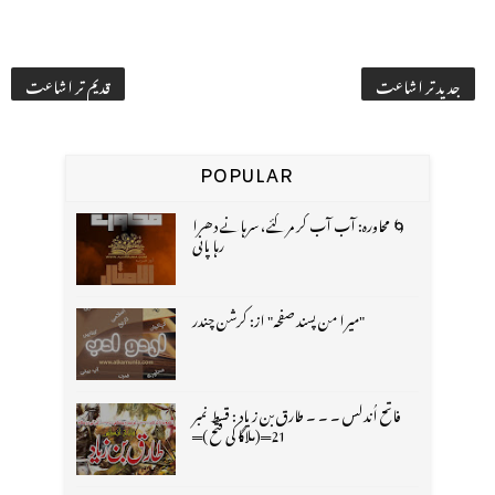
جدید تر اشاعت
قدیم تر اشاعت
POPULAR
🌀 محاورہ: آب آب کر مر گئے، سرہانے دھرا
رہا پانی
"میرا من پسند صفحہ" از: کرشن چندر
فاتح اُندلس ۔ ۔ ۔ طارق بن زیاد : قسط نمبر
21═(ملاگا کی فتح )═