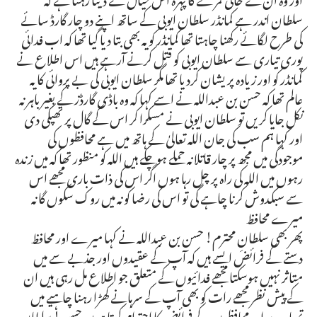
سلطان اندر ہے کمانڈر سلطان ایوبی کے ساتھ اپنے دو چار گارڈ سائے
کی طرح لگائے رکھنا چاہتا تھا کمانڈر کو یہ بھی بتا دیا گیا تھا کہ اب فدائی
پوری تیاری سے سلطان ایوبی کو قتل کرنے آرہے ہیں اس اطلاع نے
کمانڈر کو اور زیادہ پریشان کردیا تھا مگر سلطان ایوبی کی بے پروائی کا یہ
عالم تھا کہ حسن بن عبداللہ نے اسے کہا کہ وہ باڈی گارڈز کے بغیر باہر نہ
نکل جایا کریں تو سلطان ایوبی نے مسکرا کر اس کے گال پر تھپکی دی
اور کہا ہم سب کی جان اللہ تعالیٰ کے ہاتھ میں ہے محافظوں کی
موجودگی میں مجھ پر چار قاتلانہ حملے ہوچکے ہیں اللہ کو منظور تھا کہ میں زندہ
رہوں میں اللہ کی راہ پر چل رہا ہوں اگر اس کی ذات باری مجھے اس
سے سبکدوش کرنا چاہے گی تو اس کی رضا کو نہ میں روک سکوں گا نہ
میرے محافظ
پھر بھی سلطانِ محترم! حسن بن عبداللہ نے کہا میرے اور محافظ
دستے کے فرائض ایسے ہیں کہ آپ کے عقیدوں اور جذبے سے میں
متاثر نہیں ہوسکتا مجھے فدائیوں کے متعلق جو اطلاع مل رہی ہیں ان
کے پیش نظر مجھے رات کو بھی آپ کے سرہانے کھڑا رہنا چاہیے میں
تمہارے اور محافظوں کے فرائض کا احترام کرتا ہوں حسن! سلطان