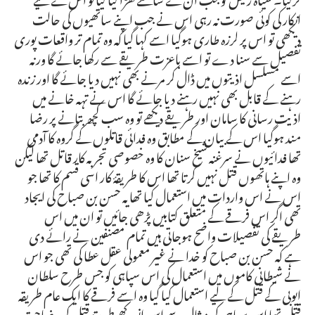
انکار کی کوئی صورت نہ رہی اس نے جب اپنے ساتھیوں کی حالت
دیکھی تو اس پر لرزہ طاری ہوگیا اسے کہا گیا کہ وہ تمام تر واقعات پوری
تفصیل سے سنا دے تو اسے باعزت طریقے سے رکھا جائے گا ورنہ
اسے مسلسل اذیتوں میں ڈال کر مرنے بھی نہیں دیا جائے گا اور زندہ
رہنے کے قابل بھی نہیں رہنے دیا جائے گا اس نے تہہ خانے میں
اذیت رسانی کا سامان اور طریقے دیکھے تو وہ سب کچھ بتانے پر رضا
مند ہوگیا اس کے بیان کے مطابق وہ فدائی قاتلوں کے گروہ کا آدمی
تھا فدائیوں نے سرغنہ شیخ سنان کا وہ خصوصی تجربہ کار قاتل تھا لیکن
وہ اپنے ہاتھوں قتل نہیں کرتا تھا اس کا طریقۂ کار اسی قسم کا تھا جو
اس نے اس واردات میں استعمال کیا تھا یہ حسن بن صباح کی ایجاد
تھی اگر اس فرقے کے متعلق کتابیں پڑھی جائیں تو ان میں اس
طریقے کی تفصیلات واضح ہوجاتی ہیں تمام مصنفین نے رائے دی
ہے کہ حسن بن صباح کو خدا نے غیر معمولی عقل عطا کی تھی جو اس
نے شیطانی کاموں میں استعمال کی اس سپاہی کو جس طرح سلطان
ایوبی کے قتل کے لیے استعمال کیا گیا وہ اسے فرقے کا ایک عام طریقہ
قتل تھا اس سپاہی کی مثال سے اس انوکھے طریقۂ قتل کی وضاحت