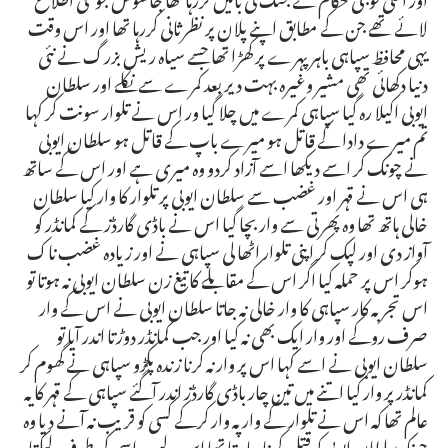
لائے تھے جن کے مطابق اپنے پلان پر نظرثانی کررہا تھا اور اس وقت
یہی محافظ سپاہی باہر پہرے پر کھڑا تھا جسے سیاہ ریش بزرگ نے نئی
دنیا دکھائی تھی مشیر وغیرہ بہت دیر بعد کمرے سے نکلے اور سلطان
ایوبی اکیلا رہ گیا سپاہی کمرے میں چلا گیا ور اس نے تلوار سونت کر کہا
تم میرے دادا کے قاتل ہو میرے باپ کے قاتل ہو سلطان ایوبی
نے چونک کر اسے دیکھا اسے آزاد کردو وہ میری ہے اور اس کے ساتھ
ہی اس نے قہر اور غضب سے سلطان ایوبی پر تلوار کا وار کیا سلطان
خالی ہاتھ تھا وہ پھرتی سے وار بچا گیا اس نے باڈی گارڈز کے کمانڈر کو
آواز دی اور لپک کر اپنی تلوار اٹھا لی سپاہی نے اور زیادہ غضب ناک
ہوکر اس پر حملہ کیا اگر اس کے مقابلے کا تیغ زن سلطان ایوبی نہ ہوتا تو
اس تجربہ کار سپاہی کا وار خالی نہ جاتا سلطان ایوبی نے اس کے وار
صرف روکے اور وار ایک بھی نہ کیا اور جب کمانڈر دوڑتا اندر آیا تو
سلطان ایوبی نے اسے کہا اس پر وار نہ کرنا زندہ پکڑو سپاہی نے گھوم کر
کمانڈر پر وار کیا اتنے میں تین چار باڈی گارڈز اندر آگئے سپاہی کے قہر کا یہ
عالم تھا کہ اس نے تلوار کے وار پہ وار کرکے کسی کو قریب نہ آنے دیا وہ
چونکہ سلطان ایوبی کو قتل کرنا چاہتا تھا اس لیے وہ اسی کی طرف لپکتا