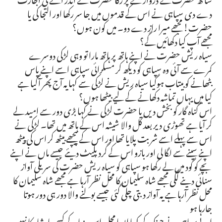
دے دی سپاہی نے اس کے قدموں میں جا سر رکھا اور التجا کی یا
حضرت! مجھے میرا راز دے دو۔ میں کون ہوں؟
مجھے آپ کیا دکھائیں گے؟
سیاہ ریش حضرت نے اپنے ہاتھ پر ہاتھ مارا تو وہی لڑکی دوسرے
کمرے سے آئی وہ سپاہی کو دیکھ کر مسکرائی سپاہی اسے اپنے پاس
بٹھانے کو بیتاب ہوگیا سیاہ ریش نے لڑکی سے کہا یہ آج پھر آگیا ہے
کیا میں یہاں تماشہ دکھانے کے لیے بیٹھا ہوں؟
اس گناہ گار کو بخش دیں یا حضرت لڑکی نے کہا بڑی دور سے امید لے
کر آیا ہے تھوڑی دیر بعد کل والا شیشہ اس کے ہاتھ میں تھا۔ لڑکی نے
اس سے پہلے اسے شربت پلایا تھا اور اس کے پیچھے بیٹھ کر اس کی پیٹھ
اپنے سینے سے لگا لی اور بازو اس کے گرد پلیٹ دیئے جیسے ماں نے اپنے
بچے کو گود میں لے رکھا ہو سپاہی کو سیاہ ریش حضرت کی سریلی آواز
سنائی دینے لگی مجھے شاہ سلیمان کا محل نظر آرہا ہے مجھے شاہ سلیمان کا
محل نظر آرہا ہے یہ آواز دبتی چلی گئی جیسے بولنے والا دور ہی دور ہوتا
جارہا ہو
اوہ! سپاہی نے چونک کر کہا ایسا محل اس دنیا کے کسی بادشاہ کا نہیں