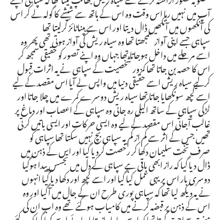
آپ میں نہیں رہا اس وقت وہ اس کے ہاتھ سے شیشے کا گولہ لے کر اس
کی آنکھوں میں آنکھیں ڈال دیتا اور اس سے ہپناٹائز کرلیتا تھا
سپاہی جسے اپنی آواز سمجھتا تھا وہ سیاہ ریش کی آواز ہوتی تھی پھر وہ
اسے مرحلے میں داخل ہوجاتا تھا جہاں وہ اپنے تصور کو حقیقی سمجھ کر
اس کا حصہ بن جاتا تھا کمزور شخصیت کے سپاہی نے یہ اثرات قبول
کرلیے سیاہ ریش اسے حقیقی دنیا میں واپس لے آیا اس مقصد کے لیے
اسے کچھ سونگھایا جاتا تھا سیاہ ریش دوسرے کمرے میں چلا جاتا اور
لڑکی سپاہی کے ساتھ اکیلی رہ جاتی وہ سپاہی کے اعصاب اور دماغ پر
غالب آجاتی اس مقصد کے لیے وہ ایسی حرکات اور ایسی باتیں کرتی
تھیں جس کے اثر سے کم از کم یہ سپاہی بچ نہیں سکتا تھا سپاہی کو
صرف تخت سلیمان دکھا کر رخصت کردیا گیا اور اس کے ذہن میں
ڈال دیا گیا کہ راز ابھی باقی ہے سپاہی کے دل میں تجسس پیدا ہوگیا
دوسری بار اس پر یہی عمل کیا گیا اور اسے کچھ اور دکھا دیا گیا انہوں
نے یہ دیکھ لیا تھا کہ سپاہی پوری طرح ان کے جال میں آگیا اور وہ
اس کے ذہن پر قبضہ کرنے میں کامیاب ہوگئے تھے وہ اب ان کی
منت سماجت کرتا تھا کہ اسے سارا راز بتایا جائے اسے کہا گیا کہ وہ کئی