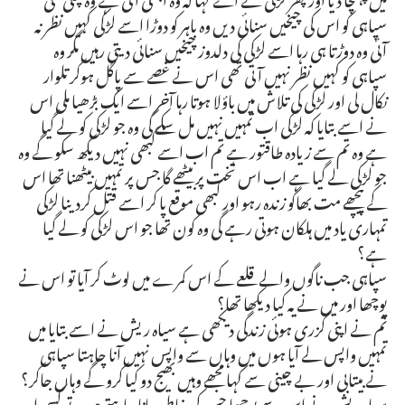
سپاہی کو اس کی چیخیں سنائی دیں وہ باہر کو دوڑا اسے لڑکی کہیں نظر نہ
آئی وہ دوڑتا ہی رہا اسے لڑکی کی دلدوز چیخیں سنائی دیتی رہیں مگر وہ
سپاہی کو کہیں نظر نہیں آتی تھی اس نے غصے سے پاگل ہوکر تلوار
نکال لی اور لڑکی کی تلاش میں باؤلا ہوتا رہا آخر اسے ایک بڑھیا ملی اس
نے اسے بتایا کہ لڑکی اب تمہیں نہیں مل سکے گی وہ جو لڑکی کو لے گیا
ہے وہ تم سے زیادہ طاقتور ہے تم اب اسے کبھی نہیں دیکھ سکو گے وہ
جو لڑکی لے گیا ہے اب اس تخت پر بیٹھے گا جس پر تمہیں بیٹھنا تھا اس
کے پیچھے مت بھاگو زندہ رہو اور کبھی موقع پا کر اسے قتل کردینا لڑکی
تمہاری یاد میں ہلکان ہوتی رہے گی وہ کون تھا جو اس لڑکی کو لے گیا
ہے؟
سپاہی جب ناگوں والے قلعے کے اس کمرے میں لوٹ کر آیا تو اس نے
پوچھا اور میں نے یہ کیا دیکھا تھا؟
تم نے اپنی گزری ہوئی زندگی دیکھی ہے سیاہ ریش نے اسے بتایا میں
تمہیں واپس لے آیا ہوں میں وہاں سے واپس نہیں آنا چاہتا سپاہی
نے بیتابی اور بے چینی سے کہا مجھے وہیں بھیج دو کیا کرو گے وہاں جاکر؟
سیاہ ریش نے اس سے پوچھا جس کی خاطر جانا چاہتے ہو وہ تو کسی اور