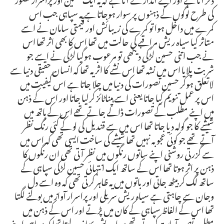
کی طرح لوگوں کے ذہنوں پر سوار ہوجاتا ہے یہ سپاہی جب اس
کمرے میں داخل ہوا تو کمرے کی زیبائش اور قیمتی سامان نے اسے
متاثر کیا سیاہ ریش مراقبے کی حالت میں تھا اس کا بھی اثر تھا اس
نے جب اتنی حسین لڑکی دیکھی تو مرعوب ہوگیا لڑکی نے اسے جو
شربت پلایا اس میں نشہ تھا اس نشے کا اثر یہ تھا کہ انسان حقیقی دنیا سے
لاتعلق ہوکر حسین تصورات کی دنیا میں چلا جاتا ہے اس کیفیت میں
اس پر عمل تنویم کیا جاتا یعنی اسے ہپناٹائز کرلیا جاتا اور اس کے ذہن
میں اپنے مطلب کے تصورات ڈالے جاتے تھے اس کے ہاتھ میں
شیشے کا جو گولہ دیا جاتا تھا اس میں سے قندیل کی لو کے کئی رنگ نظر
آتے تھے جو کوئی عجوبہ نہیں تھا شیشے کی ساخت ایسی تھی کہ اس میں
سے گزرتی روشنی اپنے ساتوں رنگوں میں نظر آتی تھی ان رنگوں کا
ذہن پر اثر ہوتا تھا اس کے ساتھ ایک انتہائی حسین لڑکی سپاہی کے
ساتھ لگ کر بیٹھ جاتی اور باتوں میں یہ ظاہر کرتی تھی کہ وہ اسے دل
وجان سے چاہتی ہے سیاہ ریش سریلی اور پراسرار آواز میں بولنے لگتا
تھا اس کے الفاظ سپاہی کے کان میں پڑتے اور اس کے ذہن میں
مطلوبہ تصور آراستہ کرتے تھے سیاہ ریش بھانپ لیتا تھا کہ سپاہی اپنے