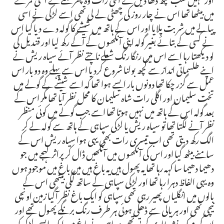
میں بیٹھا تھا اس نے چار روز کی چھٹی لے لی تھی اسے لڑکی نے اسی
پیالے میں شربت پلایا اور اس کے ہاتھ میں شیشے کا گولہ دے دیا گیا اس
نے کسی کے بتائے بغیر گولہ اپنی آنکھوں کے آگے رکھ لیا اور قندیل کی
لو دیکھتا رہا اسے اس میں رنگا رنگ شعلے ناچتے نظر آئے سیاہ ریش نے
اپنے طلسماتی انداز سے کچھ بولنا شروع کردیا اس سے پہلے وہ دو بار اس
عمل سے گزر چکا تھا دونوں بار ایسے ہوا تھا کہ اسے شیشے کے گولے میں
تخت سلیمان اور اگلی رات شاہ سلیمان کا محل نظر آیا تھا مگر اس کے
بعد گولہ اس کے ہاتھ میں نہیں ہوتا تھا اسے جب گولے میں کوئی منظر
نظر آنے لگتا تھا تو سیاہ ریش یا لڑکی سپاہی کے ہاتھ سے گولہ لے کر
الگ رکھ دیتی تھی اب تیسری رات بھی یہی ہوا سیاہ ریش اس کے
سامنے بیٹھ گیا اور اس کی آنکھوں میں آنکھیں ڈال کر پراثر لہجے میں جو
دھیما دھیما سا کہہ رہا تھا یہ پھول ہیں یہ باغ ہیں میں باغ میں موجود ہوں
وہ یہی الفاظ دہرا رہا تھا اور لڑکی سپاہی کے ساتھ لگی بیٹھی اس کے
بالوں میں انگلیاں پھیر رہی تھی سپاہی کو ایک باغ نظر آگیا زمین اونچی
نیچی تھی اور ہریالی سے ڈھکی ہوئی ہر طرف رنگ برنگے پھول تھے اور
ان کی مہک نشہ طاری کرتی تھی سپاہی نے باغ میں ایک ایسی لڑکی کو