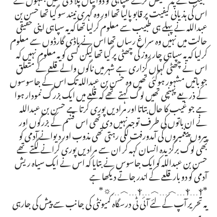
اس کی ہذیانی کیفیت پر قابو پالیا تھا اور وہ گہری نیند سو گیا تھا حسن بن
عبداللہ نے پہلے ہی طبیب سے معلوم کرلیا تھا کہ یہ سپاہی اپنی حقیقی
حالت میں نہیں وہ سراغ رساں تھا اس نے باڈی گارڈوں سے معلوم
کرلیا کہ یہ سپاہی چار روز کی چھٹی پر گیا تھا لیکن کسی کو یہ معلوم نہیں کہ
اس نے چھٹی کہاں گزاری ہے شہر میں ناگوں والے قلعے کے متعلق
جو باتیں مشہور ہوگئی تھیں وہ حسن بن عبداللہ تک اس کے جاسوسوں
کے ذریعے پہنچی تھیں لوگ کہتے تھے کہ قلعے میں ایک بزرگ نمودار ہوا
ہے جو غیب کا حال بتاتا اور مرادیں پوری کرتا ہے حسن بن عبداللہ
نے ان باتوں کی طرف توجہ نہیں دی تھی اس قسم کے بزرگوں اور
پیروں پیغمبروں کی آمدورفت لگی رہتی تھی مذوب اور دیوانے آدمی کو
بھی لوگ برگزیدہ انسان کہہ کر ان سے مرادیں پوری کرانے لگتے تھے
حسن بن عبداللہ کو ایک جاسوس نے بتایا کہ اس نے ایک سیاہ ریش
آدمی کو دو بار قلعے کے اندر جاتے دیکھا ہے
*ⲯ﹍︿﹍︿﹍ⲯ﹍ⲯ﹍︿﹍☼*
یہ تحریر آپ کے لئے آئی ٹی درسگاہ کمیونٹی کی جانب سے پیش کی جارہی
ہے۔