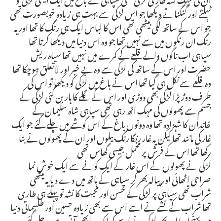
ٹہلتے اور گنگناتے دیکھا جو اس لڑکی سے بہت ہی زیادہ خوبصورت تھی
جو اس کے ساتھ لگی بیٹھی تھی اس کا لباس ایک ہی رنگ کا تھا اور یہ
رنگ ان رنگوں میں سے نہیں تھا جو وہ اس دنیا میں دیکھا کرتا تھا
سپاہی اب ناگوں والے قلعے کے کمرے میں نہیں تھا سیاہ ریش
حضرت اور اس کے ساتھ کی لڑکی سے وہ بے خبر اور لاتعلق ہوچکا تھا
وہ قلعے سے نکل ہی گیا تھا اس نے باغ میں لڑکی کو دیکھا تو اس کی
طرف دوڑ پڑا لڑکی بھی دوڑی اور اس کے گلے کا ہار بن گئی لڑکی کے
جسم سے پھولوں کی مہک اٹھ رہی تھی سپاہی شاہ سلیمان کے
خاندان کا شہزادہ تھا وہ دونوں باغ کے اس گوشے میں چلے گئے جو ایک
غار کی مانند تھا لیکن یہ غار رنگا رنگ بیلوں اور ان کے پھولوں نے بنا
رکھا تھا اس کے فرش پر مخمل جیسی گھاس تھی
لڑکی نے پھولوں کے اس غار کے ایک کونے سے ایک خوش نما
صراحی اٹھائی اور پیالہ بھر کر سپاہی کے ہاتھ میں دے دیا یہ میٹھی
شراب تھی سپاہی پر لڑکی کے حسن اور محبت کا نشہ تو پہلے ہی طاری
تھا شراب کے نشے نے اسے اس سے بھی زیادہ حسین اور طلسماتی دنیا
میں پہنچا دیا اور پھر لڑکی نے اسے کہا کہ وہ ابھی آتی ہے وہ چلی گئی