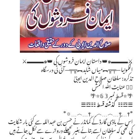
⚔️▬▬▬๑👑 داستانِ ایمان فروشوں کی 👑๑▬▬▬⚔️
الکمونیا ─╤╦︻میاں شاہد︻╦╤─ آئی ٹی درسگاہ
تذکرہ: سلطان صلاح الدین ایوبیؒ
✍🏻 عنایت اللّٰہ التمش
🌴⭐قسط نمبر 𝟛 𝟞⭐🌴
☰☲☷ گذشتہ قسط ☷☲☰
*ⲯ﹍︿﹍︿﹍ⲯ﹍ⲯ﹍︿﹍☼*
اس کے باڈی گارڈ کے کمانڈر نے حسن بن عبداللہ سے کئی بار شکایت
کی تھی کہ سلطان اسے بتائے بغیر پچھلے دروازے سے نکل جاتے ہیں
اور وہ ان کے خالی کمرے کا پہرہ اس خیال سے دیتا رہتا ہے کہ