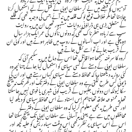
آدمیوں کو قبضے میں لے کر سلطان ایوبی کے قتل کے لیے استعمال کرنا
چاہتا تھا مگر خلاف توقع لوگ قلعہ میں نہ آئے جس کی وجہ یہ تھی کہ قلعے
کے متعلق بڑی ہی ڈراؤنی روایات مشہور تھیں ان میں یہ روایت
سب سے زیادہ خطرناک تھی کہ دونوں ناگوں کی عمر ایک ہزار سال
ہوچکی ہے اور اب انسانوں کے روپ میں ظاہر ہوتے ہیں اور کوئی ان
کے قریب جائے تو اسے نگل جاتے ہیں
گروہ کا سرغنہ منجھا ہوا قاتل تھا اس کے دماغ میں یہ سکیم آئی کہ
سلطان ایوبی کے دستے کے کسی سپاہی کو استعمال کیا جائے چنانچہ وہ
کئی روز یہ دیکھتا رہا کہ محافظ دستے کے سپاہی کہاں رہتے ہیں اور ان کی
ڈیوٹی کس طرح لگتی ہے وہ سلطان ایوبی کے دفتر تک اور گھر تک نہ پہنچ
سکا کیونکہ ان دونوں جگہوں کے قریب کوئی شہری یا فوجی نہیں جاسکتا
تھا یہ ممنوعہ علاقہ تھا تاہم اس استاد نے اس محافظ سپاہی کو دیکھ لیا
اور کسی طرح یہ بھی معلوم کرلیا کہ وہ سلطان ایوبی کے دفتر کے
محافظوں میں سے ہے یعنی یہ آسانی سے سلطان ایوبی تک پہنچ سکتا تھا
اس نے اس سپاہی پر نظر رکھی اس وقت سیاہ ریش کو حلیہ کچھ اور
تھا ایک روز یہ سپاہی اسے باہر جاتا نظر آگیا سیاہ ریش نے اسے راستے