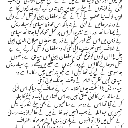
لڑکی نے اذیتوں کے پہلے مرحلے میں ہی بتا دیا کہ یہ گروہ فدائیوں کا ہے
اور یہ لوگ نیا حلف لے کر آئے تھے کہ سلطان ایوبی کو قتل کرکے لوٹیں
گے ورنہ مرجائیں گے لڑکی نے بتایا کہ اس محافظ سپاہی کو سیاہ ریش
نے پھانسا تھا اور اسے نشہ پلا کر اس پر عمل تنویم کیا جاتا تھا سپاہی
کے ذہن میں اس نشے اور عمل کے ذریعے سلطان صلاح الدین ایوبی
کے خلاف ایسی نفرت پیدا کی گئی کہ وہ سلطان کو قتل کرنے کے لیے
چل پڑا ان لوگوں کو توقع تھی کہ سلطان ایوبی اس سپاہی کے ہاتھوں
قتل ہوجائے گا اس لیے وہ اطمینان سے قلعے میں بیٹھے رہے سیاہ ریش
جاسوسی کے لیے گیا تھا لیکن اسے کچھ پتہ نہیں چل سکا نہ اسے وہ
سپاہی کہیں نظر آیا شام کے وقت اچانک فوج آگئی
سیاہ ریش بڑا سخت جان نکلا۔ اس نے صاف کہہ دیا کہ اس لڑکی
کے ساتھ اس کا کوئی تعلق نہیں وہ اس کھنڈر میں ایک وظیفے کا چلہ
کرنے آیا تھا اس کے دوسرے ساتھیوں نے بھی پہلے انکار کیا لیکن
حسن بن عبداللہ نے جب انہیں تہہ خانے میں لے جا کر اذیت رسانی
کے عمل میں ڈالا تو انہوں نے باری باری اپنے جرم کا اعتراف
کرلیا۔ سیاہ ریش کو جب ان کے سامنے کھڑا کیا گیا تو اس کے لیے