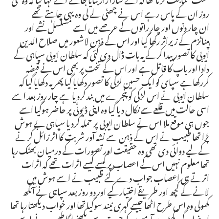
روز ان کے پاس رہے اس نے چھٹی لے لی وہ یہی چاہتے تھے
ان چار دنوں اور چار راتوں کے عرصے میں اسے مسلسل نشے اور
ہپناٹزم کے زیراثر رکھا گیا اور اس کے ذہن لاشعور میں صلاح الدین
ایوبی کا تصور پیدا کرکے یہ بات ڈال دی گئی کہ سلطان ایوبی سپاہی کے
دادا اور باپ کا قاتل ہے اور اس کے تخت پر بھی اس نے قبضہ
کررکھا ہے سپای کو ایک حسین لڑکی کا تصور دکھایا گیا پھر یہ دکھایا گیا کہ
سلطان ایوبی نے اس لڑکی کو پنجرے میں بند کردیا ہے چار روز بعد اسے
اسی حالت میں قلعے سے نکال دیا گیا وہ اپنی ڈیوٹی پر حاضر ہوگیا اسے
جوں ہی موقع ملا اس نے سلطان ایوبی پر حملہ کردیا سپاہی بے ہوش
پڑا تھا طبیب نے اس کے ذہن سے نشہ آور شربت کا اثر زائل کرنے
کے لیے دوائی دی تھی وہ حقیقت اور تصورات کے درمیان بھٹک رہا
تھا معلوم نہیں اس کے اعصاب پر کیسے کیسے اثرات تھے کہ اثرات
اترتے ہی اعصاب جواب دے گئے طبیب نے اسے ہوش میں
لانے کے کچھ اور طریقے اختیار کیے اور دو روز بعد سپاہی نے آنکھ
کھولی وہ اس طرح اٹھا جیسے گہری نیند سوگیا تھا اور خواب دیکھتا رہا تھا
اپنے ارد گرد کھڑے آدمیوں کو حیرت سے دیکھنے لگا طبیب نے اسے