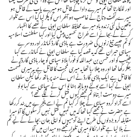
اور للکارتا تھا تم میرے دادا کے قاتل ہو میرے باپ کے قاتل ہو
میرے تخت وتاج کے غاصب ہو آخر اس کو پکڑ لیا گیا اس سے تلوار
چھین لی گئی زندہ باد میرے محافظ سلطان ایوبی نے غصے کا اظہار
کرنے کے بجائے اسے خراج تحسین پیش کیا اور کہا سلطنت اسلامیہ
کو تم جیسے تیغ زنوں کی ضرورت ہے باڈی گارڈ کمانڈر اور دوسرے
سپاہی حیران تھے کہ یہ قصہ کیا ہے سلطان ایوبی نے کمانڈر سے کہا
طبیب کو اور حسن بن عبداللہ کو فوراً بلاؤ سپاہی کو چار باڈی گارڈز نے
جکڑ رکھا تھا اور وہ چلا رہا تھا یہ میری محبت کا قاتل ہے یہ میری قسمت
کا قاتل ہے ایک باڈی گارڈ نے اس کے منہ پر ہاتھ رکھا لیکن سلطان
ایوبی نے کہا اسے بولنے دو ہاتھ ہٹا لو اس نے سپاہی سے کہا بولو
میرے دوست! بتاؤ تم مجھے کیوں قتل کرنے لگے تھے؟
اسے آزاد کردو سپاہی نے چلا کر کہا تم نے اسے پنجرے میں بند کررکھا
ہے حضرت نے مجھے کہا تھا کہ میں تمہیں قتل نہیں کرسکوں گا آؤ میرا
مقابلہ کرو بزدلوں کی طرح اپنے آدمیوں کو اپنی جان بچانے کے لیے تم
نے بلا لیا ہے تلوار نکالو میری تلوار مجھے دو میدان میں آؤ
سلطان ایوبی اسے بڑی غور سے دیکھتا رہا باڈی گارڈ سلطان ایوبی کے