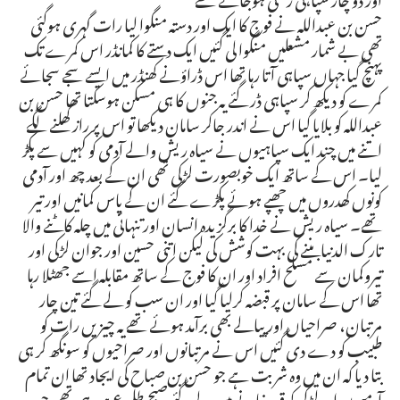
حسن بن عبداللہ نے فوج کا ایک اور دستہ منگوا لیا رات گہری ہوگئی
تھی بے شمار مشعلیں منگوا لی گئیں ایک دستے کا کمانڈر اس کمرے تک
پہنچ گیا جہاں سپاہی آتا رہا تھا اس ڈراؤنے کھنڈر میں ایسے سجے سجائے
کمرے کو دیکھ کر سپاہی ڈر گئے یہ جنوں کا ہی مسکن ہوسکتا تھا حسن بن
عبداللہ کو بلایا گیا اس نے اندر جاکر سامان دیکھا تو اس پر راز کھلنے لگے
اتنے میں چند ایک سپاہیوں نے سیاہ ریش والے آدمی کو کہیں سے پکڑ
لیا۔ اس کے ساتھ ایک خوبصورت لڑکی تھی ان کے بعد چھ اور آدمی
کونوں کھدروں میں چھپے ہوئے پکڑے گئے ان کے پاس کمانیں اور تیر
تھے۔ سیاہ ریش نے خدا کا برگزیدہ انسان اور تنہائی میں چلہ کاٹنے والا
تارک الدنیا بننے کی بہت کوشش کی لیکن اتنی حسین اور جوان لڑکی اور
تیروکمان سے مسلح افراد اور ان کا فوج کے ساتھ مقابلہ اسے جھٹلا رہا
تھا اس کے سامان پر قبضہ کرلیا گیا اور ان سب کو لے گئے تین چار
مرتبان، صراحیاں اور پیالے بھی برآمد ہوئے تھے یہ چیزیں رات کو
طبیب کو دے دی گئیں اس نے مرتبانوں اور صراحیوں کو سونگھ کر ہی
بتا دیا کہ ان میں وہ شربت ہے جو حسن بن صباح کی ایجاد تھا ان تمام
آدمیوں اور لڑکی کو قید خانے میں لے گئے صبح طلوع ہورہی تھی جب