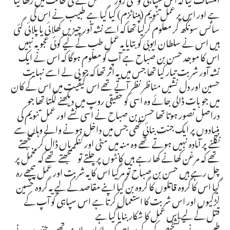
ہے اور اس پر عمل تنویم (ہپناٹزم) کیا گیا ہے طبیب نے اس کی
سانس سونگھ کر معلوم کرلیا تھا کہ اسے نشہ آور چیزیں کھلائی یا پلائی گئی
ہیں اس نے سلطان ایوبی کو بتایا یہ عمل طب کے لیے کوئی عجوبہ نہیں
اس کا موجد حسن بن صباح ہے آپ کو معلوم ہوگا کہ اس نے ایک
نشہ آور شربت تیار کیا تھا جس میں یہ اثر تھا کہ جو پی لے اسے نہایت
حسین اور دل نشیں مناظر نظر آتے تھے اس کیفیت میں اس کے کان
میں جو بات ڈالی جائے وہ اسی کو حقیقی روپ میں دیکھنے لگتا تھا جو
دراصل تصور ہوتا تھا حسن بن صباح نے اسی نشے اور عمل تنویم کی
بنیادوں پر ایک جنت بنائی تھی جس میں داخل ہونے والے وہاں سے
نکلنے پر آمادہ نہیں ہوتے تھے وہ منہ میں مٹی اور کنکریاں ڈال کر سمجھتے
تھے کہ مرغن کھانے کھا رہے ہیں کانٹوں پر چلتے تو سمجھتے تھے کہ مخمل پر
چل رہے ہیں حسن بن صباح تو مرگیا اس کا یہ شربت اور عمل پیچھے رہ
گیا اس کا گروہ قاتلوں کا گروہ بن گیا اپنے مقاصد کے لیے یہ گروہ حسین
لڑکیوں اور اس شربت کا استعمال کرتا ہے اس سپاہی کو آپ کے
قتل کے لیے اس عمل کا شکار بنایا گیا ہے
طبیب نے یہ تشخیص کرکے سپاہی کو دوائیاں پلا دی تھیں جنہوں نے