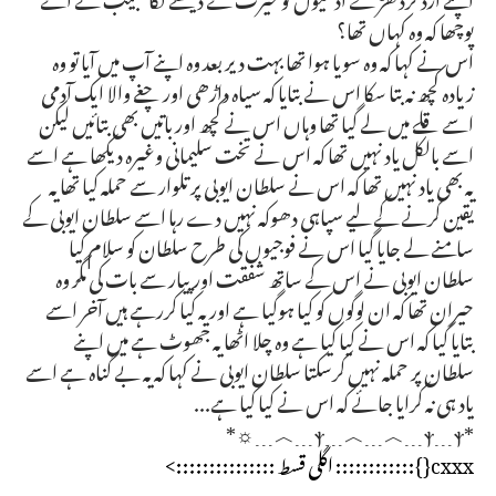
پوچھا کہ وہ کہاں تھا؟
اس نے کہا کہ وہ سویا ہوا تھا بہت دیر بعد وہ اپنے آپ میں آیا تو وہ
زیادہ کچھ نہ بتا سکا اس نے بتایا کہ سیاہ داڑھی اور چغے والا ایک آدمی
اسے قلے میں لے گیا تھا وہاں اس نے کچھ اور باتیں بھی بتائیں لیکن
اسے بالکل یاد نہیں تھا کہ اس نے تخت سلیمانی وغیرہ دیکھا ہے اسے
یہ بھی یاد نہیں تھا کہ اس نے سلطان ایوبی پر تلوار سے حملہ کیا تھا یہ
یقین کرنے کے لیے سپاہی دھوکہ نہیں دے رہا اسے سلطان ایوبی کے
سامنے لے جایا گیا اس نے فوجیوں کی طرح سلطان کو سلام کیا
سلطان ایوبی نے اس کے ساتھ شفقت اور پیار سے بات کی مگر وہ
حیران تھا کہ ان لوگوں کو کیا ہوگیا ہے اور یہ کیا کررہے ہیں آخر اسے
بتایا گیا کہ اس نے کیا کیا ہے وہ چلا اٹھا یہ جھوٹ ہے میں اپنے
سلطان پر حملہ نہیں کرسکتا سلطان ایوبی نے کہا کہ یہ بے گناہ ہے اسے
یاد ہی نہ کرایا جائے کہ اس نے کیا کیا ہے...
*ⲯ﹍︿﹍︿﹍ⲯ﹍ⲯ﹍︿﹍☼*
cxxx{}:::::::::::: اگلی قسط :::::::::::::::>