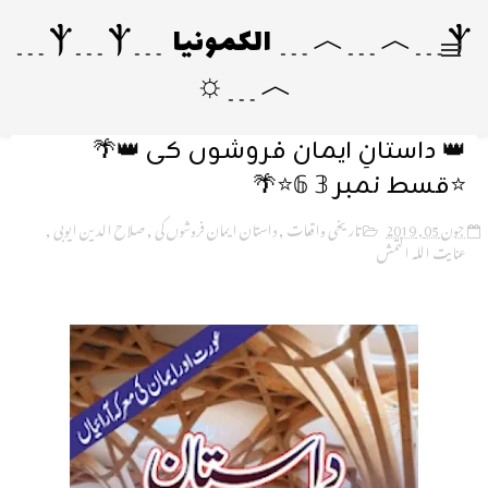
Ⲯ﹍︿﹍︿﹍ الکمونیا ﹍Ⲯ﹍Ⲯ﹍
︿﹍☼
👑 داستانِ ایمان فروشوں کی 👑🌴
⭐قسط نمبر 𝟛 𝟞⭐🌴
جون 05, 2019
تاریخی واقعات
,
داستان ایمان فروشوں کی
,
صلاح الدین ایوبی
,
عنایت اللہ التمش