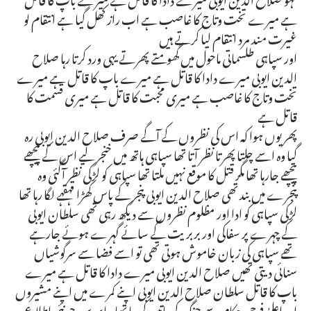
ہے میرے تخت وتاج کا غاصب ہے اب راز کھل گیا ہے انتقام لو
غیرت مند مرد انتقام لیا کرتے ہیں
اور سپاہی طلسماتی ماحول میں گھومتے پھرتے یہی ورد کرتا رہا صلاح
الدین ایوبی میرے دادا کا قاتل ہے میرے باپ کا قاتل ہے میرے
تخت وتاج کا غاصب ہے میری محبت کا قاتل ہے میری قسمت کا
قاتل ہے
پھر یوں ہوا کہ اس کی نظروں کے آگے صرف صلاح الدین ایوبی رہ
گیا وہ اسے چلتا پھرتا نظر آتا تھا سپاہی ہاتھ میں خنجر لیے اس کے پیچھے
پیچھے جارہا تھا مگر قتل کا موقع نہیں ملتا تھا سپاہی کو لڑکی نظر آگئی وہ
پنجرے میں بند تھی صلاح الدین ایوبی پنجر کے پاس کھڑا قہقہے لگا رہا تھا
لڑکی سپاہی کو ادا اور مظلوم نظروں سے دیکھ رہی تھی سلطان ایوبی
کے چہرے پر سفاکی اور بربریت کے سائے گہرے ہوئے جارہے
تھے سپاہی کی زبان خاموش ہوتی تھی تو اسے فضا سے سرگوشیاں
سنائی دیتی تھیں صلاح الدین ایوبی میرے دادا کا قاتل ہے میرے
باپ کا قاتل سلطان صلاح الدین ایوبی اپنے کمرے میں اپنے مشیروں
اور اعلیٰ فوجی حکام سے جنگ کی باتیں کررہا تھا جاسوس جو نئی اطلاع