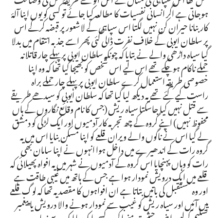
ہوجاتی ہے اگر انسانی نفسیات کا مطالعہ کیا جائے تو کسی کو یوں اپنا آلۂ
کار بنانا حیران کن نہیں لگتا اس سپاہی کے لاشعور پر قبضہ کرکے اس
پر سلطان ایوبی کے خلاف نفرت ڈالی گئی پھر اسے جذبہ انتقام میں بدلا
گیا سیاہ داڑھی والے نے بتایا کہ چونکہ سلطان ایوبی پر پہلے چار قاتلانہ
حملے ناکام ہوچکے تھے اس لیے اس شخص کو بھیجا گیا تھا کہ وہ اپنا
خصوصی طریقہ استعمال کرے سلطان ایوبی پر پہلے چار حملے براہ
راست کیے گئے تھے یہ دیکھ لیا گیا تھا کہ سلطان ایوبی کو سیدھے طریقے
سے قتل نہیں کیا جاسکتا سیاہ ریش (جس کا نام وقائع نگاروں کے ہاں
محفوظ نہیں) اپنے گروہ کے چھ تجربہ کار آدمیوں اور ایک لڑکی کو دمشق
لے گیا اس نے ناگوں والے ویران قلعے کو اپنا مسکن بنایا اس میں یہ
گروہ رات کے اندھیرے میں داخل ہوا انہوں نے اپنا سامان بھی
رات کو وہاں پہنچایا اس گروہ کے آدمیوں نے شہر میں یہ افواہ پھیلائی کہ
قلعے میں ایک درویش نمودار ہوا ہے جس کے ہاتھ میں غیبی طاقت ہے
اور وہ مستقبل کی باتیں بتاتا ہے ان افواہوں کا مقصد یہ تھا کہ لوگ قلعے
میں آئیں اور سیاہ ریش کو غیب سے نمودار ہونے والا درویش یا پیغمبر
تسلیم کرلیں اپنی یہ حیثیت منوا کر وہ کسی ایک یا ایک سے زیادہ