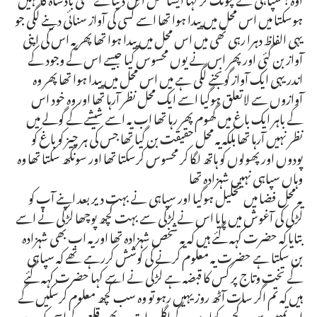
ہوسکتا میں اس محل میں پیدا ہوا تھا اسے کسی کی آواز سنائی دینے لگی جو
یہی الفاظ دہرا رہی تھی میں اس محل میں پیدا ہوا تھا پھر یہ اس کی اپنی
آواز بن گئی اور پھر اس نے یوں محسوس کیا جیسے اس کے وجود کے
اندر یہی ایک آواز گونجنے لگی ہے میں اس محل میں پیدا ہوا تھا پھر وہ
آوازوں سے لاتعلق ہوگیا اسے ایک محل نظر آرہا تھا اور وہ خود اس
کے باہر ایک باغ میں گھوم پھر رہا تھا اب یہ اسے شیشے کے گولے میں
نظر نہیں آرہا تھا بلکہ یہ محل حقیقت بن گیا تھا جس کی ہر چیز کو باغ کو
پودوں اور پھولوں کو ہاتھ لگا کر محسوس کرسکتا تھا اور سونگھ سکتا تھا وہ
وہاں سپاہی نہیں شہزادہ تھا
یہ محل فضا میں تحلیل ہوگیا اور سپاہی نے بہت دیر بعد اپنے آپ کو
لڑکی کی آغوش میں پایا اس نے لڑکی سے بہت کچھ پوچھا لڑکی نے اسے
بتایا کہ حضرت کہہ گئے ہیں کہ یہ شخص شہزادہ تھا اور یہ اب بھی شہزادہ
بن سکتا ہے حضرت یہ معلوم کرنے کی کوشش کررہے تھے کہ سپاہی
کے تخت وتاج پر کس کا قبضہ ہے لڑکی نے اسے کہا حضرت کہہ گئے
ہیں کہ تم اگر سات آٹھ روز یہیں رہو تو وہ سب کچھ معلوم کرسکیں گے
اور تمہیں سب کچھ دکھا دیں گے اگلی رات وہ پھر قلعے کے اسی کمرے