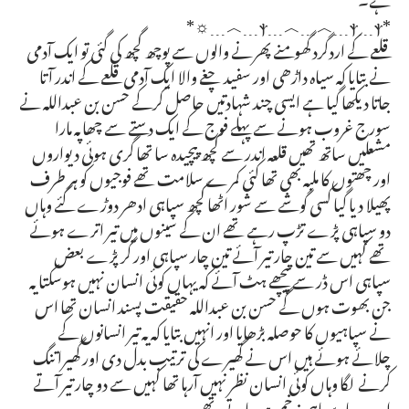
*ⲯ﹍︿﹍︿﹍ⲯ﹍ⲯ﹍︿﹍☼*
قلعے کے اردگرد گھومنے پھرنے والوں سے پوچھ گچھ کی گئی تو ایک آدمی
نے بتایا کہ سیاہ داڑھی اور سفید چغے والا ایک آدمی قلعے کے اندر آتا
جاتا دیکھا گیا ہے ایسی چند شہادتیں حاصل کرکے حسن بن عبداللہ نے
سورج غروب ہونے سے پہلے فوج کے ایک دستے سے چھاپہ مارا
مشعلیں ساتھ تھیں قلعہ اندر سے کچھ پیچیدہ سا تھا گری ہوئی دیواروں
اور چھتوں کا ملبہ بھی تھا کئی کمرے سلامت تھے فوجیوں کو ہر طرف
پھیلا دیا گیا کسی گوشے سے شور اٹھا کچھ سپاہی ادھر دوڑے گئے وہاں
دو سپاہی پڑے تڑپ رہے تھے ان کے سینوں میں تیر اترے ہوئے
تھے کہیں سے تین چار تیر آئے تین چار سپاہی اور گر پڑے بعض
سپاہی اس ڈر سے پیچھے ہٹ آئے کہ یہاں کوئی انسان نہیں ہوسکتا یہ
جن بھوت ہوں گے حسن بن عبداللہ حقیقت پسند انسان تھا اس
نے سپاہیوں کا حوصلہ بڑھایا اور انہیں بتایا کہ یہ تیر انسانوں کے
چلائے ہوئے ہیں اس نے گھیرے کی ترتیب بدل دی اور گھیرا تنگ
کرنے لگا وہاں کوئی انسان نظر نہیں آرہا تھا کہیں سے دو چار تیر آتے
اور دو چار سپاہی زخمی ہوجاتے تھے