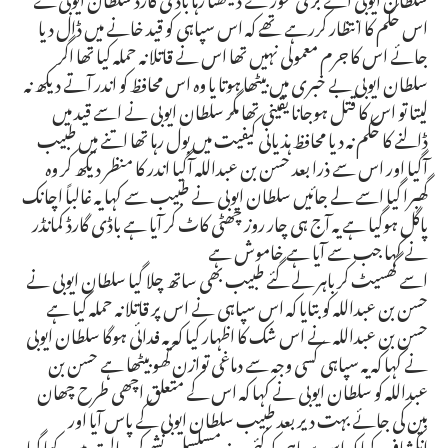
اس حکم کا انتظار کررہے تھے کہ اس سپاہی کو قید خانے میں ڈال دیا
جائے اس کا جرم معمولی نہیں تھا اس نے قاتلانہ حملہ کیا تھا اگر
سلطان ایوبی بے خبری میں بیٹھا ہوتا یا وہ اس محافظ کو اندر آتے دیکھ نہ
لیتا تو اس کا قتل ہوجانا یقینی تھا مگر سلطان ایوبی نے اسے قید میں
ڈالنے کا حکم نہ دیا محافظ ہذیانی کیفیت میں بول رہا تھا اتنے میں طبیب
آگیا اور اس سے ذرا بعد حسن بن عبداللہ آگیا اندر کا منظر دیکھ کر وہ
گھبرا گیا اسے لے جائیں سلطان ایوبی نے طبیب سے کہا یہ غالباً اچانک
پاگل ہوگیا ہے یہ آج ہی چار روز چھٹی کاٹ کر آیا ہے باڈی گارڈ کمانڈر
نے کہا جب سے آیا ہے خاموش ہے
اسے گھسیٹ کر باہر لے گئے طبیب بھی ساتھ چلا گیا سلطان ایوبی نے
حسن بن عبداللہ کو بتایا کہ اس سپاہی نے اس پر قاتلانہ حملہ کیا ہے
حسن بن عبداللہ نے اس شک کا اظہار کیا کہ یہ فدائی ہوگا سلطان ایوبی
نے کہا کہ یہ سپاہی کسی وجہ سے دماغی توازن کھو بیٹھا ہے حسن بن
عبداللہ کو سلطان ایوبی نے کہا کہ اس کے متعلق اچھی طرح چھان
بین کی جائے بہت دیر بعد طبیب سلطان ایوبی کے پاس آیا اور
انکشاف کیا کہ اس سپاہی کو کئی روز مسلسل نشے کی حالت میں رکھا گیا