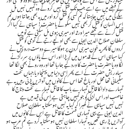
کے قبضے میں ہے اسے جب تک قتل نہیں کرو گے وہ تمہیں نہیں مل
سکے گی میں نہیں چاہتا کہ تم کسی کو قتل کرو اور میں یہ بھی جانتا ہوں تم
اس انسان کو قتل کر بھی نہیں سکو گے یاحضرت! سپاہی نے کہا اگر
قتل کرنے سے مجھے میرا ورثہ اور میری بیوی مل سکتی ہے تو میں
سلطان صلاح الدین ایوبی سے بھی اونچے رتبے کے آدمی کو قتل
کردوں گا پھر یہ خون میری گردن پر ہوگا میرے دوست درویش نے
کہا سپاہی اس کے قدموں میں گر پڑا اور اس کے پاؤں پر سر رگڑنے
لگا وہ یاحضرت یاحضرت کا ورد کیے جارہا تھا اور وہ رونے بھی لگا تھا
سیاہ ریش حضرت نے اسے پھر اسی دنیا میں پہنچا دیا جہاں تخت
سلیمانی تھا محل اور باغ تھا اس کے کانوں میں آوازیں پڑتی رہیں یہ ہے
تمہارے دادا کا قاتل تمہارے باپ کا قاتل تمہارے تخت وتاج کا
غاصب اور اس لڑکی کو جو تمہیں چاہتی ہے اس کی قید میں ہے
نہیں نہیں سپاہی نے گھبرا کر کہا یہ نہیں ہوسکتا یہ سلطان صلاح
الدین ایوبی ہے یہی تمہاری قسمت کا قاتل ہے اس کے کانوں میں
آوازیں پڑ رہی تھیں یہ تمہارا سلطان نہیں ہوسکتا یہ کرد ہے تم عرب ہو
کہو صلاح الدین ایوبی میرے دادا کا قاتل ہے میرے باپ کا قاتل