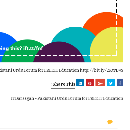
kistani Urdu Forum for FREE IT Education http://bit.ly/2KtvD4S
Share This:
ITDarasgah - Pakistani Urdu Forum for FREE IT Education