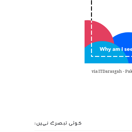
via ITDarasgah - Pa
کوئی تبصرے نہیں: