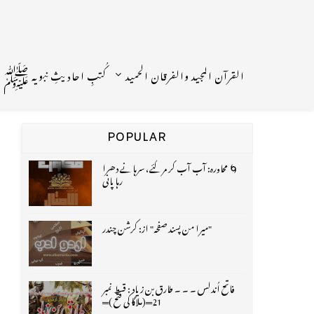
القرآن المجید والفرقان الحمید
کُتبِ احادیثِ نبویہ ﷺ
POPULAR
🌀 محاورہ: آب آب کر مر گئے، سرہانے دھرا
رہا پانی
"میرا من پسند صفحہ" از: کرشن چندر
فاتح اُندلس ۔ ۔ ۔ طارق بن زیاد : قسط نمبر
21═(ملاگا کی فتح )═