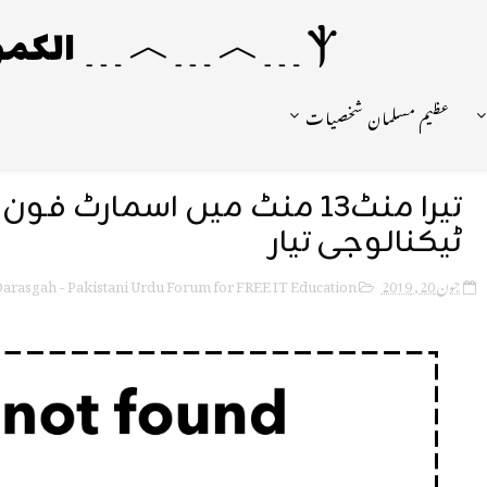
Ⲯ﹍︿﹍︿﹍ الکمونیا ﹍Ⲯ﹍Ⲯ﹍︿﹍☼
عظیم مسلمان شخصیات
تیرا منٹ13 منٹ میں اسمارٹ ف
ٹیکنالوجی تیار
جون 20, 2019
arasgah - Pakistani Urdu Forum for FREE IT Education