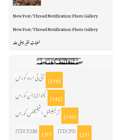
New Post/Thread Notification: Photo Gallery
New Post/Thread Notification: Photo Gallery
خطباتِ فقیر پہلی جلد
س̳̿͟͞ر̳̿͟͞ٹ̳̿͟͞ی̳̿͟͞ف̳̿͟͞ا̳̿͟͞ي̳̳̿ٔ̿͟͟͞͞ی̳̿͟͞ڈ̳̿͟͞ ̳̿͟͞ک̳̿͟͞و̳̿͟͞ر̳̿͟͞س̳̿͟͞ز̳̿͟͞
آئی ٹی اردو کورس
(278)
کینوا ڈیزائن کورس
(142)
آرٹیفیشل انٹیلیجنس کورس
(100)
ITDCESM
ITDCPD
(37)
(29)