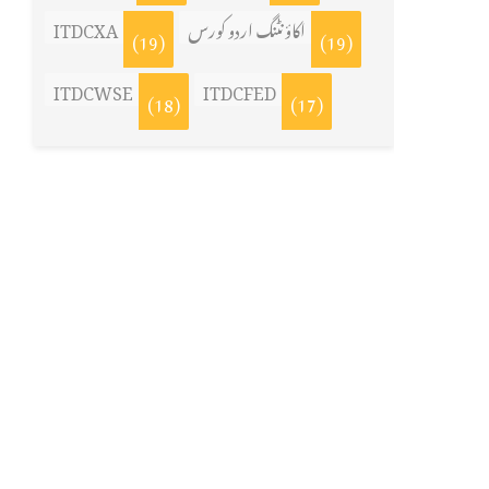
اکاؤنٹنگ اردو کورس
ITDCXA
(19)
(19)
ITDCWSE
ITDCFED
(18)
(17)