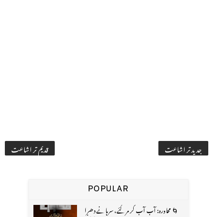
جدید تر اشاعت
قدیم تر اشاعت
POPULAR
🌀 محاورہ: آب آب کر مر گئے، سرہانے دھرا