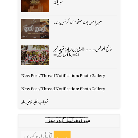
رہا پانی
"میرا من پسند صفحہ" از: کرشن چندر
فاتح اُندلس ۔ ۔ ۔ طارق بن زیاد : قسط نمبر
21═(ملاگا کی فتح )═
New Post/Thread Notification: Photo Gallery
New Post/Thread Notification: Photo Gallery
خطباتِ فقیر پہلی جلد
س̳̿͟͞ر̳̿͟͞ٹ̳̿͟͞ی̳̿͟͞ف̳̿͟͞ا̳̿͟͞ي̳̳̿ٔ̿͟͟͞͞ی̳̿͟͞ڈ̳̿͟͞ ̳̿͟͞ک̳̿͟͞و̳̿͟͞ر̳̿͟͞س̳̿͟͞ز̳̿͟͞
آئی ٹی اردو کورس