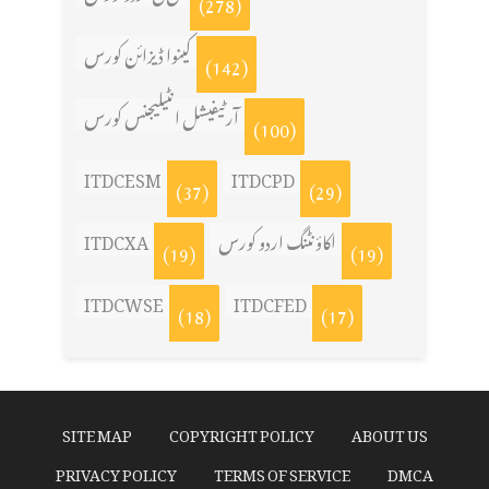
(278)
کینوا ڈیزائن کورس
(142)
آرٹیفیشل انٹیلیجنس کورس
(100)
ITDCESM
ITDCPD
(37)
(29)
ITDCXA
اکاؤنٹنگ اردو کورس
(19)
(19)
ITDCWSE
ITDCFED
(18)
(17)
SITE MAP
COPYRIGHT POLICY
ABOUT US
PRIVACY POLICY
TERMS OF SERVICE
DMCA