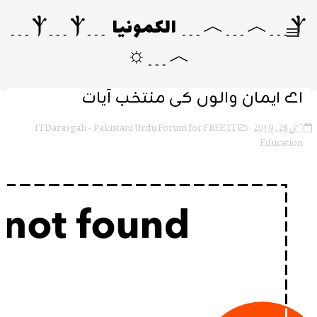
Ⲯ﹍︿﹍︿﹍ الکمونیا ﹍Ⲯ﹍Ⲯ﹍
︿﹍☼
اے ایمان والوں کی منتخب آیات
ITDarasgah - Pakistani Urdu Forum for FREE IT
مئی 28, 2019
Education