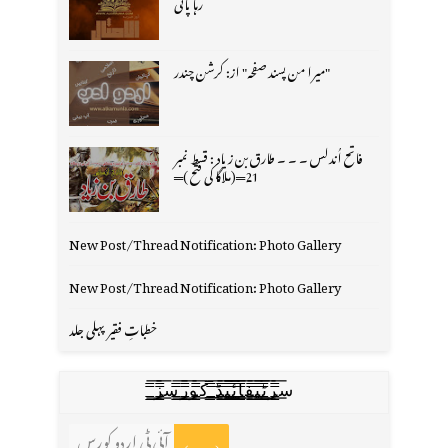
رہا پانی
"میرا من پسند صفحہ" از: کرشن چندر
فاتح اُندلس ۔ ۔ ۔ طارق بن زیاد : قسط نمبر
21═(ملاگا کی فتح )═
New Post/Thread Notification: Photo Gallery
New Post/Thread Notification: Photo Gallery
خطباتِ فقیر پہلی جلد
س̳̿͟͞ر̳̿͟͞ٹ̳̿͟͞ی̳̿͟͞ف̳̿͟͞ا̳̿͟͞ي̳̳̿ٔ̿͟͟͞͞ی̳̿͟͞ڈ̳̿͟͞ ̳̿͟͞ک̳̿͟͞و̳̿͟͞ر̳̿͟͞س̳̿͟͞ز̳̿͟͞
آئی ٹی اردو کورس