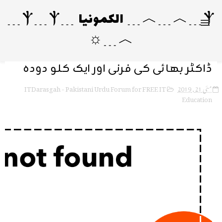
Ⲯ﹍︿﹍︿﹍ الکمونیا ﹍Ⲯ﹍Ⲯ﹍
︿﹍☼
ڈاکٹر بھائی کی فرنی اور ایک کلو دودھ
ITDarasgah - Pakistani Urdu Forum for FREE IT
مئی 21, 2019
Education