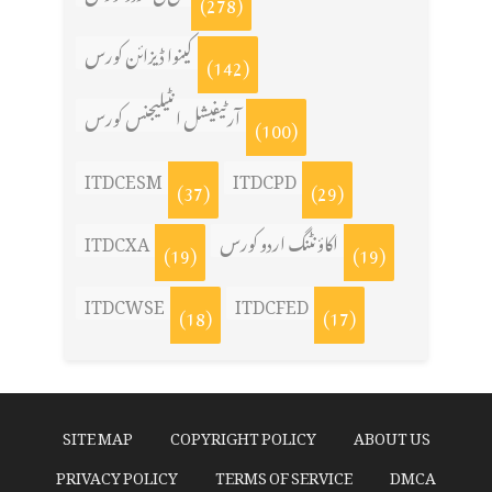
(278)
کینوا ڈیزائن کورس
(142)
آرٹیفیشل انٹیلیجنس کورس
(100)
ITDCESM
ITDCPD
(37)
(29)
ITDCXA
اکاؤنٹنگ اردو کورس
(19)
(19)
ITDCWSE
ITDCFED
(18)
(17)
SITE MAP
COPYRIGHT POLICY
ABOUT US
PRIVACY POLICY
TERMS OF SERVICE
DMCA