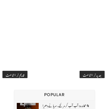
جدید تر اشاعت
قدیم تر اشاعت
POPULAR
🌀 محاورہ: آب آب کر مر گئے، سرہانے دھرا