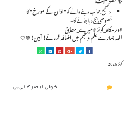
✨ خصوصیت:
صحیح جواب دینے والے کو
"اذان کے مورخ"
کا
خصوصی بیج دیا جائے گا۔
#درسگاہ_کوئز #میرے_مطابق
اللہ ہمارے علم و فہم میں اضافہ فرمائے! آمین!
 💚🤍
کوئز 2026
کوئی تبصرے نہیں: