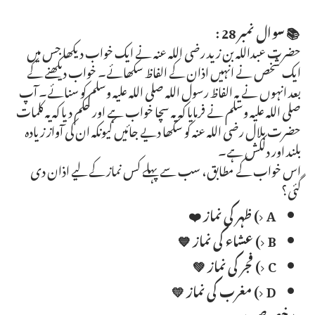
📚 سوال نمبر 28 :
حضرت عبداللہ بن زید رضی اللہ عنہ نے ایک خواب دیکھا جس میں 
ایک شخص نے انہیں اذان کے الفاظ سکھائے۔ خواب دیکھنے کے 
بعد انہوں نے یہ الفاظ رسول اللہ صلی اللہ علیہ وسلم کو سنائے۔ آپ 
صلی اللہ علیہ وسلم نے فرمایا کہ یہ سچا خواب ہے اور حکم دیا کہ یہ کلمات 
حضرت بلال رضی اللہ عنہ کو سکھا دیے جائیں کیونکہ ان کی آواز زیادہ 
بلند اور دلکش ہے۔
اس خواب کے مطابق، سب سے پہلے کس نماز کے لیے اذان دی 
گئی؟
A) ظہر کی نماز ❤️
B) عشاء کی نماز 💙
C) فجر کی نماز 💚
D) مغرب کی نماز 💛