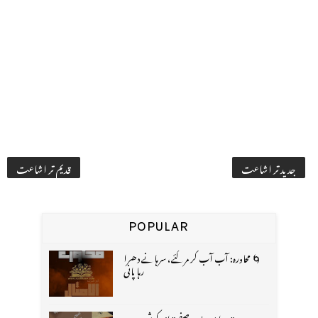
جدید تر اشاعت
قدیم تر اشاعت
POPULAR
🌀 محاورہ: آب آب کر مر گئے، سرہانے دھرا
رہا پانی
"میرا من پسند صفحہ" از: کرشن چندر