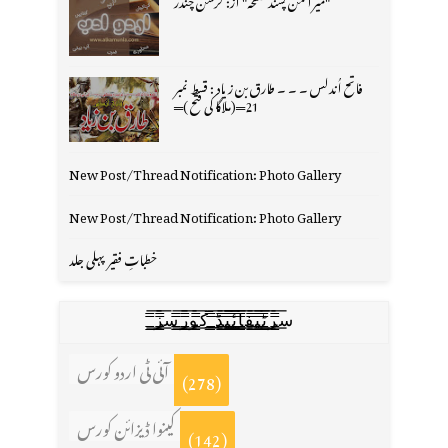
فاتح اُندلس ۔ ۔ ۔ طارق بن زیاد : قسط نمبر
21═(ملاگا کی فتح )═
New Post/Thread Notification: Photo Gallery
New Post/Thread Notification: Photo Gallery
خطباتِ فقیر پہلی جلد
س̳̿͟͞ر̳̿͟͞ٹ̳̿͟͞ی̳̿͟͞ف̳̿͟͞ا̳̿͟͞ي̳̳̿ٔ̿͟͟͞͞ی̳̿͟͞ڈ̳̿͟͞ ̳̿͟͞ک̳̿͟͞و̳̿͟͞ر̳̿͟͞س̳̿͟͞ز̳̿͟͞
آئی ٹی اردو کورس
(278)
کینوا ڈیزائن کورس
(142)