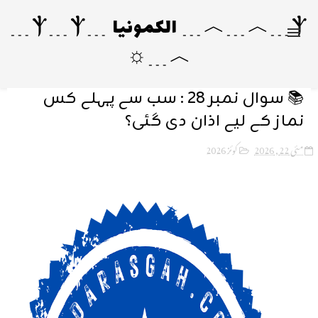
Ⲯ﹍︿﹍︿﹍ الکمونیا ﹍Ⲯ﹍Ⲯ﹍
︿﹍☼
📚 سوال نمبر 28 : سب سے پہلے کس
نماز کے لیے اذان دی گئی؟
مئی 22, 2026
کوئز 2026