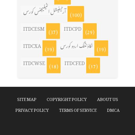
آرٹیفیشل انٹیلیجنس کورس
(100)
ITDCESM
ITDCPD
(37)
(29)
اکاؤنٹنگ اردو کورس
ITDCXA
(19)
(19)
ITDCWSE
ITDCFED
(18)
(17)
SITE MAP
COPYRIGHT POLICY
ABOUT US
PRIVACY POLICY
TERMS OF SERVICE
DMCA