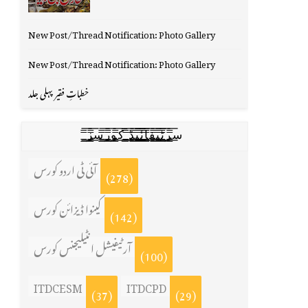
New Post/Thread Notification: Photo Gallery
New Post/Thread Notification: Photo Gallery
خطباتِ فقیر پہلی جلد
س̳̿͟͞ر̳̿͟͞ٹ̳̿͟͞ی̳̿͟͞ف̳̿͟͞ا̳̿͟͞ي̳̳̿ٔ̿͟͟͞͞ی̳̿͟͞ڈ̳̿͟͞ ̳̿͟͞ک̳̿͟͞و̳̿͟͞ر̳̿͟͞س̳̿͟͞ز̳̿͟͞
آئی ٹی اردو کورس
(278)
کینوا ڈیزائن کورس
(142)
آرٹیفیشل انٹیلیجنس کورس
(100)
ITDCESM
ITDCPD
(37)
(29)