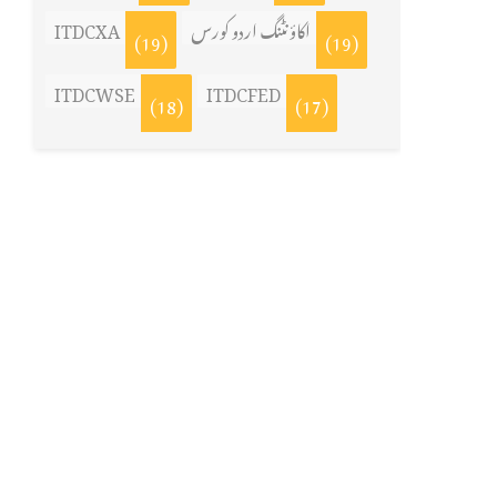
اکاؤنٹنگ اردو کورس
ITDCXA
(19)
(19)
ITDCWSE
ITDCFED
(18)
(17)