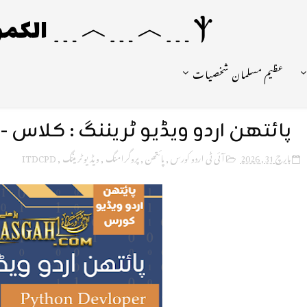
Ⲯ﹍︿﹍︿﹍ الکمونیا ﹍Ⲯ﹍Ⲯ﹍︿﹍☼
عظیم مسلمان شخصیات
پائتھن اردو ویڈیو ٹریننگ : کلاس - 13
مارچ 31, 2026
آئی ٹی اردو کورس
,
پائتھن
,
پروگرامنگ
,
ویڈیو ٹریننگ
,
ITDCPD