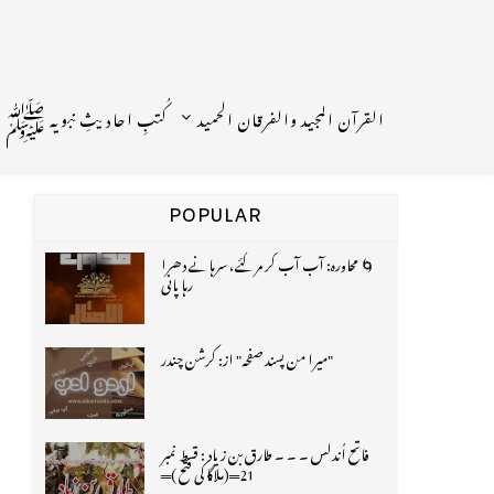
القرآن المجید والفرقان الحمید
کُتبِ احادیثِ نبویہ ﷺ
POPULAR
🌀 محاورہ: آب آب کر مر گئے، سرہانے دھرا
رہا پانی
"میرا من پسند صفحہ" از: کرشن چندر
فاتح اُندلس ۔ ۔ ۔ طارق بن زیاد : قسط نمبر
21═(ملاگا کی فتح )═