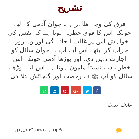
تشریح
فرق کی وجہ ظاہر ہے، جوان آدمی کے لیے
چونکہ اس کا قوی خطرہ ہوتا ہے کہ نفس کی
خواہش اس پر غالب آ جائے گی اور وہ روزہ
خراب کر بیٹھے اس لیے آپ نے جوان سائل کو
اجازت نہیں دی، اور بوڑھا آدمی چونکہ اس
خطرے سے نسبتاً مامون ہوتا ہے اس لیے بوڑھے
سائل کو آپ ﷺ نے رخصت اور گنجائش بتلا دی۔
معارف الحدیث
کوئی تبصرے نہیں: