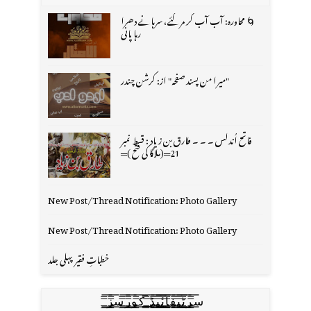
🌀 محاورہ: آب آب کر مر گئے، سرہانے دھرا
رہا پانی
"میرا من پسند صفحہ" از: کرشن چندر
فاتح اُندلس ۔ ۔ ۔ طارق بن زیاد : قسط نمبر
21═(ملاگا کی فتح )═
New Post/Thread Notification: Photo Gallery
New Post/Thread Notification: Photo Gallery
خطباتِ فقیر پہلی جلد
س̳̿͟͞ر̳̿͟͞ٹ̳̿͟͞ی̳̿͟͞ف̳̿͟͞ا̳̿͟͞ي̳̳̿ٔ̿͟͟͞͞ی̳̿͟͞ڈ̳̿͟͞ ̳̿͟͞ک̳̿͟͞و̳̿͟͞ر̳̿͟͞س̳̿͟͞ز̳̿͟͞