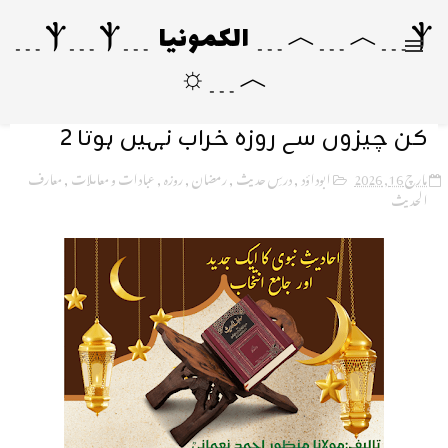
Ⲯ﹍︿﹍︿﹍ الکمونیا ﹍Ⲯ﹍Ⲯ﹍
︿﹍☼
کن چیزوں سے روزہ خراب نہیں ہوتا 2
مارچ 16, 2026
ابوداؤد
,
درسِ حدیث
,
رمضان
,
روزہ
,
عبادات و معاملات
,
معارف
الحدیث