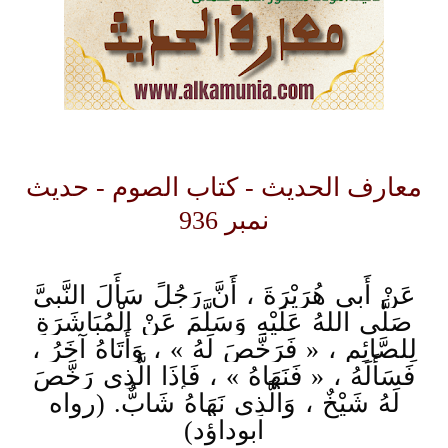
معارف الحدیث - کتاب الصوم - حدیث
نمبر 936
عَنْ أَبِي هُرَيْرَةَ ، أَنَّ رَجُلً سَأَلَ النَّبِيَّ
صَلَّى اللهُ عَلَيْهِ وَسَلَّمَ عَنْ الْمُبَاشَرَةِ
لِلصَّائِمِ ، « فَرَخَّصَ لَهُ » ، وَأَتَاهُ آخَرُ ،
فَسَأَلَهُ ، « فَنَهَاهُ » ، فَإِذَا الَّذِي رَخَّصَ
لَهُ شَيْخٌ ، وَالَّذِي نَهَاهُ شَابٌّ. (رواه
ابوداؤد)