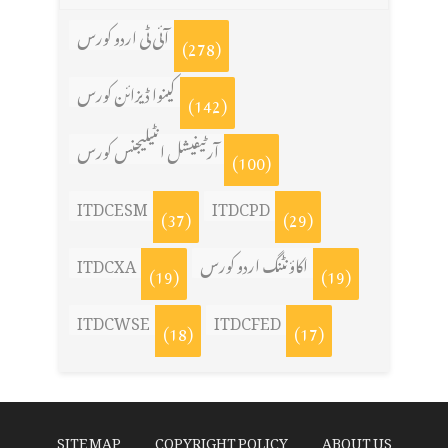
آئی ٹی اردو کورس
(278)
کینوا ڈیزائن کورس
(142)
آرٹیفیشل انٹیلیجنس کورس
(100)
ITDCESM
ITDCPD
(37)
(29)
اکاؤنٹنگ اردو کورس
ITDCXA
(19)
(19)
ITDCWSE
ITDCFED
(18)
(17)
SITE MAP
COPYRIGHT POLICY
ABOUT US