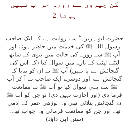
کن چیزوں سے روزہ خراب نہیں
ہوتا 2
حضرت ابو ہریرہ ؓ سے روایت ہے کہ ایک صاحب
رسول اللہ ﷺ کی خدمت میں حاضر ہوئے اور
آپ ﷺ سے روزے کی حالت میں بیوی کے ساتھ
لیٹنے لپٹنے کے بارے میں سوال کیا (کہ اس کی
گنجائش ہے یا نہیں) آپ ﷺ نے ان کو بتایا کہ
گنجائش ہے، اور دوسرے ایک صاحب نے آ کر آپ
ﷺ سے یہی سوال کیا تو آپ ﷺ نے ممانعت
فرما دی (اور اجازت نہیں دی) تو جن کو آپ ﷺ
نے گنجائش بتلائی تھی وہ بوڑھی عمر کے آدمی
تھے اور جن کو ممانعت فرمائی وہ جواب تھے۔
(سنن ابی داؤد)