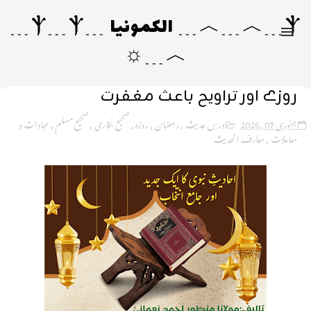
Ⲯ﹍︿﹍︿﹍ الکمونیا ﹍Ⲯ﹍Ⲯ﹍
︿﹍☼
روزے اور تراویح باعث مغفرت
جنوری 07, 2026
درسِ حدیث
,
رمضان
,
روزہ
,
صحیح بُخاری
,
صحیح مسلم
,
عبادات و
معاملات
,
معارف الحدیث