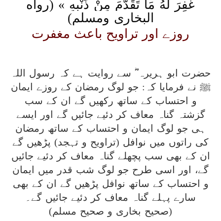
غُفِرَ لَهُ مَا تَقَدَّمَ مِنْ ذَنْبِهِ » (رواه
البخارى ومسلم)
روزے اور تراویح باعث مغفرت
حضرت ابو ہریرہ ؓ سے روایت ہے کہ رسول اللہ
ﷺ نے فرمایا کہ: جو لوگ رمضان کے روزے ایمان
و احتساب کے ساتھ رکھیں گے ان کے سب
گزشتہ گناہ معاف کر دئیے جائیں گے اور ایسے
ہی جو لوگ ایمان و احتساب کے ساتھ رمضان
کی راتوں میں نوافل (تراویح و تہجد) پڑھیں گے
ان کے بھی سب پچھلے گناہ معاف کر دئیے جائیں
گے، اور اسی طرح جو لوگ شب قدر میں ایمان
و احتساب کے ساتھ نوافل پڑھیں گے ان کے بھی
سارے پہلے گناہ معاف کر دئیے جائیں گے۔
(صحیح بخاری و صحیح مسلم)