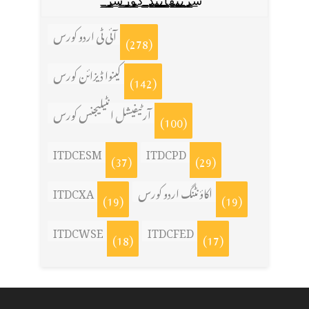
س̳̿͟͞ر̳̿͟͞ٹ̳̿͟͞ی̳̿͟͞ف̳̿͟͞ا̳̿͟͞ي̳̳̿ٔ̿͟͟͞͞ی̳̿͟͞ڈ̳̿͟͞ ̳̿͟͞ک̳̿͟͞و̳̿͟͞ر̳̿͟͞س̳̿͟͞ز̳̿͟͞
آئی ٹی اردو کورس
(278)
کینوا ڈیزائن کورس
(142)
آرٹیفیشل انٹیلیجنس کورس
(100)
ITDCESM
ITDCPD
(37)
(29)
اکاؤنٹنگ اردو کورس
ITDCXA
(19)
(19)
ITDCWSE
ITDCFED
(18)
(17)