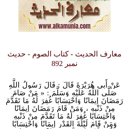
معارف الحدیث - کتاب الصوم - حدیث
نمبر 892
عَنْ أَبِي هُرَيْرَةَ قَالَ : قَالَ رَسُولُ اللَّهِ
صَلَّى اللَّهُ عَلَيْهِ وَسَلَّمَ : « مَنْ صَامَ
رَمَضَانَ إِيمَانًا وَاحْتِسَابًا غُفِرَ لَهُ مَا تَقَدَّمَ
مِنْ ذَنْبِهِ ، وَمَنْ قَامَ رَمَضَانَ إِيمَانًا
وَاحْتِسَابًا غُفِرَ لَهُ مَا تَقَدَّمَ مِنْ ذَنْبِهِ
وَمَنْ قَامَ لَيْلَةَ القَدْرِ إِيمَانًا وَاحْتِسَابًا