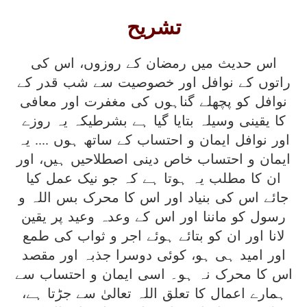
تشریح
اس حدیث میں رمضان کے روزوں، اس کی
راتوں کے نوافل اور خصوصیت سے شب قدر کے
نوافل کو پچھلے گناہوں کی مغفرت اور معافی
کا یقینی وسیلہ بتایا گیا ہے بشرطیکہ یہ روزے
اور نوافل ایمان و احتساب کے ساتھ ہوں .... یہ
ایمان و احتساب خاص دینی اصطلاحیں ہیں، اور
ان کا مطلب یہ ہوتا ہے کہ جو نیک عمل کیا
جائے اس کی بنیاد اور اس کا محرک بس اللہ و
رسول کو ماننا اور اس کے وعدہ وعید پر یقین
لانا اور ان کو بتائے ہوئے اجر و ثواب کی طمع
اور امید ہی ہو، کوئی دوسرا جذبہ اور مقصد
اس کا محرک نہ ہو۔ اسی ایمان و احتساب سے
ہمارے اعمال کا تعلق اللہ تعالیٰ سے جڑتا ہے،