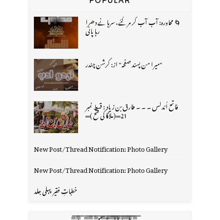
POPULAR
🌀 محاورہ: آب آب کر مر گئے، سرہانے دھرا
رہا پانی
"میرا من پسند صفحہ" از: کرشن چندر
فاتح اُندلس ۔ ۔ ۔ طارق بن زیاد : قسط نمبر
21═(ملاگا کی فتح )═
New Post/Thread Notification: Photo Gallery
New Post/Thread Notification: Photo Gallery
خطباتِ فقیر پہلی جلد