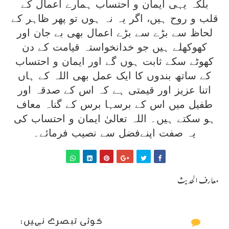
بلکہ یہی ایمان و احتساب ہمارے اعمال کے
قلب و روح ہیں، اگر یہ نہ ہوں تو پھر ظاہر کے
لحاظ سے بڑے سے بڑے اعمال بھی بے جان اور
کھوکھلے ہیں جو خدانخواستہ قیامت کے دن
کھوٹے سکے ثابت ہوں گے اور ایمان و احتساب
کے ساتھ بندوں کا ایک عمل بھی اللہ کے ہاں
اتنا عزیز اور قیمتی ہے کہ اس کے صدقہ اور
طفیل میں اس کے برسہا برس کے گناہ معاف
ہو سکتے ہیں۔ اللہ تعالیٰ ایمان و احتساب کی
یہ صفت اپنےفضل سے نصیب فرمائے۔
معارف الحدیث
کوئی تبصرے نہیں: