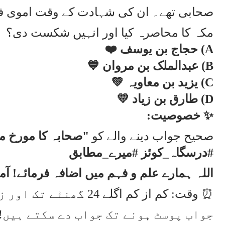
صحابی تھے۔ ان کی شہادت کے وقت اموی ف
مکہ کا محاصرہ کیا اور انہیں شکست دی؟
A) حجاج بن یوسف ❤️
B) عبدالملک بن مروان 💙
C) یزید بن معاویہ 💚
D) طارق بن زیاد 💛
✨ خصوصیت:
صحیح جواب دینے والے کو
"صحابہ کا مورخ م
#درسگاہ_کوئز #میرے_مطابق
اللہ ہمارے علم و فہم میں اضافہ فرمائے! آم
⏰ وقت: کم از کم اگلے 24
جواب پوسٹ ہونے تک جواب دے سکتے ہیں!