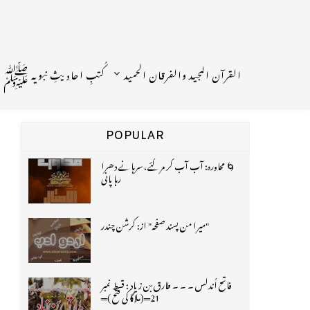
القرآن المجید والفرقان الحمید
کُتبِ احادیثِ نبویہ ﷺ
POPULAR
🌀 محاورہ: آب آب کر مر گئے، سرہانے دھرا
رہا پانی
"میرا من پسند صفحہ" از: کرشن چندر
فاتح اُندلس ۔ ۔ ۔ طارق بن زیاد : قسط نمبر
21═(ملاگا کی فتح )═