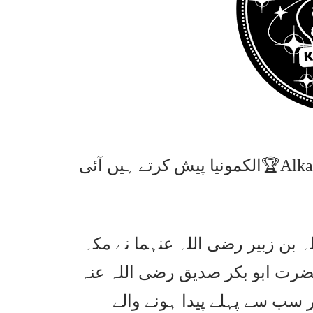
🏆Alkamunia Presents ITDarasgah Quiz🏆1447🏆الکمونیا پیش کرتے ہیں آئی
ضرت عبداللہ بن زبیر رضی اللہ عنہما نے مکہ
رت ابو بکر صدیق رضی اللہ عنہ
 سب سے پہلے پیدا ہونے والے