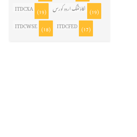
اکاؤنٹنگ اردو کورس
ITDCXA
(19)
(19)
ITDCWSE
ITDCFED
(18)
(17)