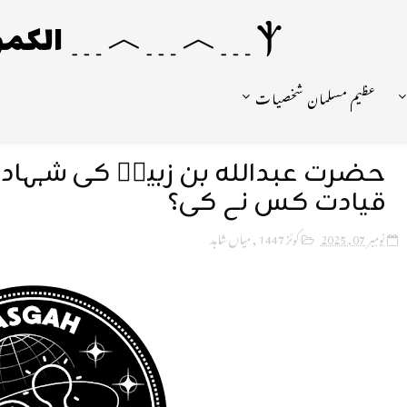
Ⲯ﹍︿﹍︿﹍ الکمونیا ﹍Ⲯ﹍Ⲯ﹍︿﹍☼
عظیم مسلمان شخصیات
حضرت عبداللہ بن زبیرؓ کی شہا
قیادت کس نے کی؟
نومبر 07, 2025
کوئز 1447
,
میاں شاہد