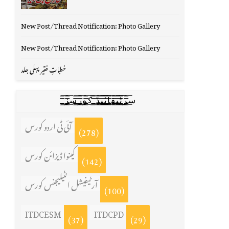
New Post/Thread Notification: Photo Gallery
New Post/Thread Notification: Photo Gallery
خطباتِ فقیر پہلی جلد
س̳̿͟͞ر̳̿͟͞ٹ̳̿͟͞ی̳̿͟͞ف̳̿͟͞ا̳̿͟͞ي̳̳̿ٔ̿͟͟͞͞ی̳̿͟͞ڈ̳̿͟͞ ̳̿͟͞ک̳̿͟͞و̳̿͟͞ر̳̿͟͞س̳̿͟͞ز̳̿͟͞
آئی ٹی اردو کورس
(278)
کینوا ڈیزائن کورس
(142)
آرٹیفیشل انٹیلیجنس کورس
(100)
ITDCESM
ITDCPD
(37)
(29)