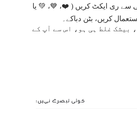
 ری ایکٹ کریں ( ❤️، 💙، 💚 یا
استعمال کریں، بٹن دباکے۔
، بیشک غلط ہی ہو، اس سے آپ کے
کوئی تبصرے نہیں: