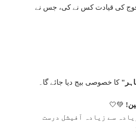
وج کی قیادت کس نے کی، جس نے
اہر"
کا خصوصی بیج دیا جائے گا۔
ین!
💚🤍
 گھنٹے تک اور زیادہ سے زیادہ آفیشل درست