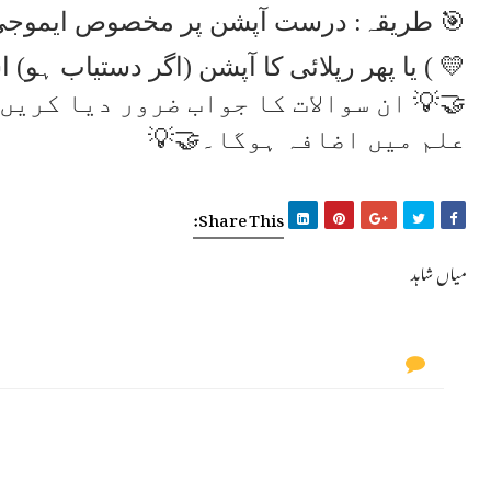
🎯 طریقہ: درست آپشن پر مخصوص ایموجی سے
💛 ) یا پھر رپلائی کا آپشن (اگر دستیاب ہو) 
🤝💡 ان سوالات کا جواب ضرور دیا کریں
علم میں اضافہ ہوگا۔🤝💡
Share This:
میاں شاہد