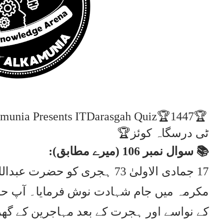
ٹی درسگاہ کوئز🏆
📚 سوال نمبر 106 (میرے مطابق):
17 جمادی الاولیٰ 73 ہجری کو ح
مکرمہ میں جام شہادت نوش فرمایا۔ آپ حض
کے نواسے اور ہجرت کے بعد مہاجرین کے گھر