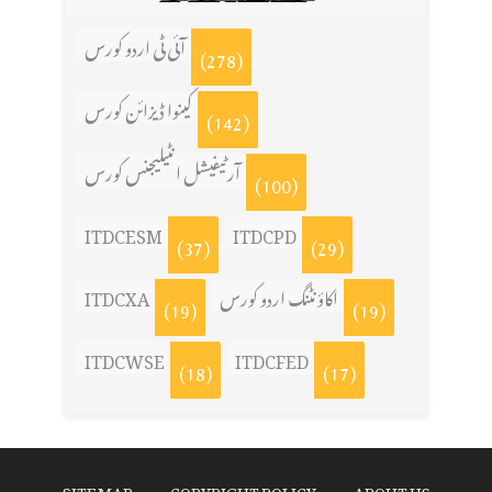
آئی ٹی اردو کورس
(278)
کینوا ڈیزائن کورس
(142)
آرٹیفیشل انٹیلیجنس کورس
(100)
ITDCESM
ITDCPD
(37)
(29)
اکاؤنٹنگ اردو کورس
ITDCXA
(19)
(19)
ITDCWSE
ITDCFED
(18)
(17)
SITE MAP
COPYRIGHT POLICY
ABOUT US