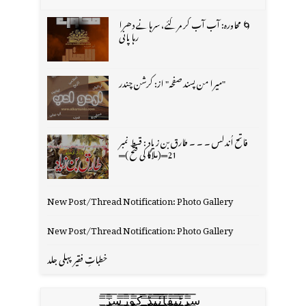
🌀 محاورہ: آب آب کر مر گئے، سرہانے دھرا
رہا پانی
"میرا من پسند صفحہ" از: کرشن چندر
فاتح اُندلس ۔ ۔ ۔ طارق بن زیاد : قسط نمبر
21═(ملاگا کی فتح )═
New Post/Thread Notification: Photo Gallery
New Post/Thread Notification: Photo Gallery
خطباتِ فقیر پہلی جلد
س̳̿͟͞ر̳̿͟͞ٹ̳̿͟͞ی̳̿͟͞ف̳̿͟͞ا̳̿͟͞ي̳̳̿ٔ̿͟͟͞͞ی̳̿͟͞ڈ̳̿͟͞ ̳̿͟͞ک̳̿͟͞و̳̿͟͞ر̳̿͟͞س̳̿͟͞ز̳̿͟͞