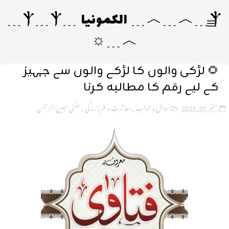
Ⲯ﹍︿﹍︿﹍ الکمونیا ﹍Ⲯ﹍Ⲯ﹍
︿﹍☼
🌻 لڑکی والوں کا لڑکے والوں سے جہیز
کے لیے رقم کا مطالبہ کرنا
ستمبر 07, 2025
سوال و جواب
,
معاشرت و طرزِ زندگی
,
مفتی مبین الرحمٰن