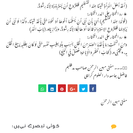
(أَخَذَ أَهْلُ الْمَرْأَةِ شَيْئًا عِنْدَ التَّسْلِيمِ فَلِلزَّوْجِ أَنْ يَسْتَرِدَّهُ)؛ لِأَنَّهُ رِشْوَةٌ.
☀️ رد المحتار على الدر المختار:
(قَوْلُهُ: عِنْدَ التَّسْلِيمِ) أَيْ بِأَنْ أَبَى أَنْ يُسَلِّمَهَا أَخُوهَا أَوْ نَحْوُهُ حَتَّى يَأْخُذَ شَيْئًا، وَكَذَا لَوْ أَبَى أَنْ
يُزَوِّجَهَا فَلِلزَّوْجِ الِاسْتِرْدَادُ قَائِمًا أَوْ هَالِكًا؛ لِأَنَّهُ رِشْوَةٌ، «بَزَّازِيَّةٌ». (بَابُ الْمَهْرِ)
☀️ رد المحتار على الدر المختار:
وَمِنَ السُّحْتِ: مَا يَأْخُذُهُ الصِّهْرُ مِنَ الْخَتَنِ بِسَبَبِ بِنْتِهِ بِطِيبِ نَفْسِهِ حَتَّى لَوْ كَانَ بِطَلَبِهِ يَرْجِعُ الْخَتْنُ
بِهِ، «مُجْتَبًى». (كِتَابُ الْحَظْرِ وَالْإِبَاحَةِ: فَصْلٌ فِي الْبَيْعِ)
✍🏻۔۔۔ مفتی مبین الرحمٰن صاحب مدظلہم
فاضل جامعہ دار العلوم کراچی
مفتی مبین الرحمٰن
کوئی تبصرے نہیں: