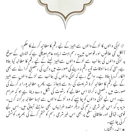
📿 لڑکی والوں کا لڑکے والوں سے جہیز کے لیے رقم کا مطالبہ کرنے کا حکم:
آجکل کئی علاقوں اور قوموں میں یہ رسم بہت زیادہ عام ہوچکی ہے کہ شادی کے موقع
پر لڑکی والوں کی جانب سے لڑکے والوں سےجہیز لینے کے لیے رقم کا مطالبہ کیا جاتا
ہے، حتی کہ بسا اوقات تو یہ رقم نہ دینے کی صورت میں دلہن کی رخصتی کرانے سے بھی
انکار کردیا جاتا ہے۔ واضح رہے کہ لڑکی والوں کی جانب سے لڑکے والوں سے جہیز
کے لیے رقم کا مطالبہ کرنا شریعت کی رو سے ناجائز ہے، پھر یہ مطالبہ پورا نہ کرنے کی
صورت میں رخصتی نہ کرانا اس مطالبے کو رشوت کی شکل دے دیتا ہے جو کہ حرام
ہے۔ اس لیے لڑکی والوں کو چاہیے کہ وہ لڑکے والوں سے ایسا مطالبہ ہرگز نہ کریں۔
مزید یہ کہ اس غیر شرعی رسم کی دیگر متعدد خرابیاں بھی سامنے آجاتی ہیں، اس لیے
قومی، قبائلی اور علاقائی سطح پر بھی اس غیر شرعی رسم کو ختم کرنے کی بھرپور کوشش
کرنی چاہیے۔
☀️ الدر المختار: