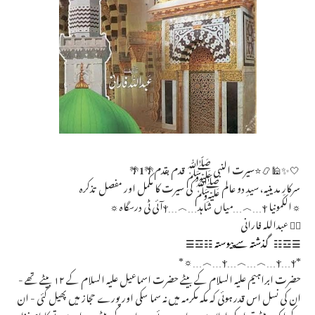
🤍✨🕌📿⭐️سیرت النبی ﷺ قدم بقدم🌴𝟏🌴
سرکارِ مدینیہ، سیدِ دو عالم ﷺ کی سیرت کا مکمل اور مفصل تذکرہ
☼الکمونیا ⲯ﹍︿﹍میاں شاہد﹍︿﹍ⲯآئی ٹی درسگاہ☼
✍🏻 عبداللہ فارانی
☰☲☷ گذشتہ سے پیوستہ ☷☲☰
*ⲯ﹍︿﹍︿﹍ⲯ﹍ⲯ﹍︿﹍☼*
حضرت ابراہیم علیہ السلام کے بیٹے حضرت اسماعیل علیہ السلام کے ١۲ بیٹے تھے -
ان کی نسل اس قدر ہوئی کہ مکہ مکرمہ میں نہ سما سکی اور پورے حجاز میں پھیل گئی - ان
کے ایک بیٹے قیدار کی اولاد میں عدنان ہوئے - عدنان کے بیٹے معد اور پوتے کا نام نزار