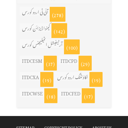
آئی ٹی اردو کورس
(278)
کینوا ڈیزائن کورس
(142)
آرٹیفیشل انٹیلیجنس کورس
(100)
ITDCESM
ITDCPD
(37)
(29)
اکاؤنٹنگ اردو کورس
ITDCXA
(19)
(19)
ITDCWSE
ITDCFED
(18)
(17)
SITE MAP
COPYRIGHT POLICY
ABOUT US