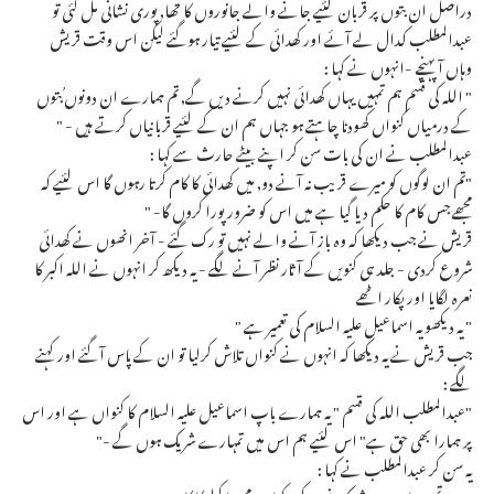
دراصل ان بتوں پر قربان کئیے جانے والے جانوروں کا تھا, پوری نشانی مل گئی تو
عبدالمطلب کدال لے آئے اور کھدائی کے لئیے تیار ہوگئے لیکن اس وقت قریش
وہاں آ پہنچے -انہوں نے کہا :
" اللہ کی قسم ہم تمہیں یہاں کھدائی نہیں کرنے دیں گے, تم ہمارے ان دونوں بُتوں
کے درمیاں کنواں کھودنا چاہتے ہو جہاں ہم ان کے لئیے قربانیاں کرتے ہیں - "
عبدالمطلب نے ان کی بات سن کر اپنے بیٹے حارث سے کہا :
"تم ان لوگوں کو میرے قریب نہ آنے دو, میں کھدائی کا کام کرتا رہوں گا اس لئیے کہ
مجھے جس کام کا حکم دیا گیا ہے میں اس کو ضرور پورا کروں گا- "
قریش نے جب دیکھا کہ وہ باز آنے والے نہیں تو رک گئے - آخر انھوں نے کھدائی
شروع کردی - جلد ہی کنویں کے آثار نظر آنے لگے - یہ دیکھ کر انہوں نے اللہ اکبر کا
نعرہ لگایا اور پکار اٹھے
" یہ دیکھو یہ اسماعیل علیہ السلام کی تعمیر ہے "
جب قریش نے یہ دیکھا کہ انہوں نے کنواں تلاش کرلیا تو ان کے پاس آگئے اور کہنے
لگے :
"عبدالمطلب اللہ کی قسم " یہ ہمارے باپ اسماعیل علیہ السلام کا کنواں ہے اور اس
پر ہمارا بھی حق ہے" اس لئیے ہم اس میں تمہارے شریک ہوں گے -"
یہ سن کر عبدالمطلب نے کہا :