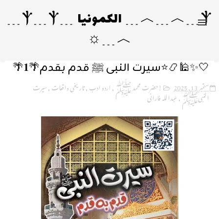
Ⲯ﹍︿﹍︿﹍ الکمونیا ﹍Ⲯ﹍Ⲯ﹍
︿﹍☼
🤍✨🕌📿⭐️سیرت النبی ﷺ قدم بقدم🌴𝟏🌴
ستمبر 13, 2025
!حضرت محمد ﷺ
,
اردو ادب
,
تاریخی واقعات
,
سیرت
النبیﷺ
,
عبداللہ فارانی