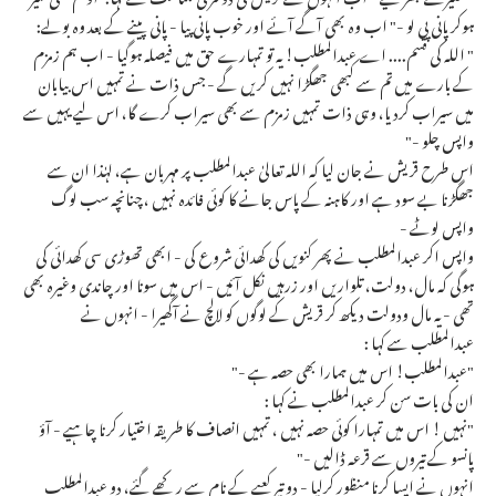
ہوکر پانی پی لو -" اب وہ بھی آگے آئے اور خوب پانی پیا - پانی پینے کے بعد وہ بولے:
" اللہ کی قسم.... اے عبدالمطلب! یہ تو تمہارے حق میں فیصلہ ہوگیا - اب ہم زمزم
کے بارے میں تم سے کبھی جھگڑا نہیں کریں گے - جس ذات نے تمہیں اس بیابان
میں سیراب کردیا، وہی ذات تمہیں زمزم سے بھی سیراب کرے گا، اس لیے یہیں سے
واپس چلو -"
اس طرح قریش نے جان لیا کہ اللہ تعالیٰ عبدالمطلب پر مہربان ہے، لہٰذا ان سے
جھگڑنا بے سود ہے اور کاہنہ کے پاس جانے کا کوئی فائدہ نہیں ، چنانچہ سب لوگ
واپس لوٹے -
واپس اکر عبدالمطلب نے پھر کنویں کی کھدائی شروع کی - ابھی تھوڑی سی کھدائی کی
ہوگی کہ مال، دولت، تلواریں اور زرہیں نکل آئیں - اس میں سونا اور چاندی وغیرہ بھی
تھی - یہ مال ودولت دیکھ کر قریش کے لوگوں کو لالچ نے آگھیرا - انہوں نے
عبدالمطلب سے کہا :
"عبدالمطلب! اس میں ہمارا بھی حصہ ہے -"
ان کی بات سن کر عبدالمطلب نے کہا :
"نہیں ! اس میں تمہارا کوئی حصہ نہیں ، تمہیں انصاف کا طریقہ اختیار کرنا چاہیے - آؤ
پانسو کے تیروں سے قرعہ ڈالیں -"
انہوں نے ایسا کرنا منظور کرلیا - دو تیر کعبے کے نام سے رکھے گئے، دو عبدالمطلب