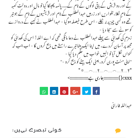
کے اور دو قریش کے باقی لوگوں کے نام کے.... پانسہ پھینکا گیا تو مال اور دولت کعبہ
کے نام نکلا، تلواریں اور زرہیں عبدالمطلب کے نام اور قریشیوں کے نام کے جو تیر
تھے وہ کسی چیز پر نہ نکلے - اس طرح فیصلہ ہوگیا - عبدالمطلب نے کعبے کے دروازے
کو سونے سے سجا دیا -
زمزم کی کھدائی سے پہلے عبدالمطلب نے دعا مانگی تھی کہ اے اللہ! اس کی کھدائی کو
مجھ پر آسان کردے، میں اپنا ایک بیٹا تیرے راستے میں ذبح کروں گا - اب جب کہ
کنواں نکل آیا تو انہیں خواب میں حکم دیا گیا -
"اپنی منت پوری کرو، یعنی ایک بیٹے کو ذبح کرو -"
*ⲯ﹍︿﹍︿﹍ⲯ﹍ⲯ﹍︿﹍☼*
cxxx{}::::::::::::جاری ہے:::::::::::::::>
عبداللہ فارانی
کوئی تبصرے نہیں: