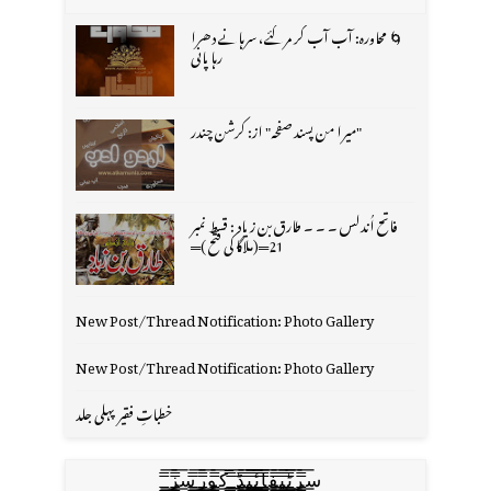
🌀 محاورہ: آب آب کر مر گئے، سرہانے دھرا
رہا پانی
"میرا من پسند صفحہ" از: کرشن چندر
فاتح اُندلس ۔ ۔ ۔ طارق بن زیاد : قسط نمبر
21═(ملاگا کی فتح )═
New Post/Thread Notification: Photo Gallery
New Post/Thread Notification: Photo Gallery
خطباتِ فقیر پہلی جلد
س̳̿͟͞ر̳̿͟͞ٹ̳̿͟͞ی̳̿͟͞ف̳̿͟͞ا̳̿͟͞ي̳̳̿ٔ̿͟͟͞͞ی̳̿͟͞ڈ̳̿͟͞ ̳̿͟͞ک̳̿͟͞و̳̿͟͞ر̳̿͟͞س̳̿͟͞ز̳̿͟͞