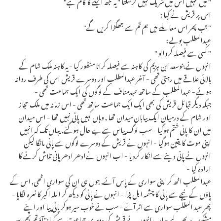
" میں تمہیں اس میں شریک نہیں کرسکتا " یہ مجھ اکیلے کا کام ہے"
اس پر قریش نے کہا :
" تب پھر اس معاملے میں ہم تم سے جھگڑا کریں گے"
عبدالمطلب بولے :
" کسی سے فیصلہ کروالو "
انہوں نے بنوسعد ابن ہزیم کی کاہنہ سے فیصلہ کرانا منظور کیا - یہ کاہنہ ملک شام کے
بالائی علاقے میں رہتی تھی - آخر عبدالمطلب اور دوسرے قریش اس کی طرف روانہ
ہوئے - عبدالمطلب کے ساتھ عبدمناف کے لوگوں کی ایک جماعت تھی -
جبکہ دیگر قبائل قریش کی بھی ایک ایک جماعت ساتھ تھی - اس زمانہ میں ملک حجاز
اور شام کے درمیان ایک بیابان میدان تھا , وہاں کہیں پانی نہیں تھا - اس میدان
میں ان کا پانی ختم ہوگیا - سب لوگ پیاس سے بے حال ہوگئے, یہاں تک کہ انہیں
اپنی موت کا یقین ہوگیا - انہوں نے قریش کے دوسرے لوگوں سے پانی مانگا لیکن
انہوں نے پانی دینے سے انکار کردیا - اب انہوں نےادھر ادھر پانی تلاش کرنے کا
ارادہ کیا -
عبدالمطلب اٹھ کر اپنی سواری کے پاس آئے, جوں ہی ان کی سواری اٹھی, اس کے
پاؤں کے نیچے سے پانی کا چشمہ ابل پڑا - انہوں نے پانی کو دیکھ کر اللہ اکبر کا نعرہ لگایا -
پھر عبد المطلب سواری سے اتر آئے - سب نے خوب سیر ہوکر پانی پیا اور اپنے
مشکیزے بھر لیے - اب انہوں نے قریش کی دوسری جماعت سے کہا:"آؤ تم بھی سیر