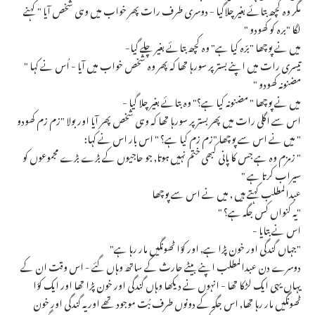
مگر وہ کچھ بتائے بغیر چلاگیا - دوسری طرف رات پھر خواب میں وہی شخص آیا " کہنے
لگا "برہ کو کھودو "
میں نے پوچھا "برّہ کیا ہے" وہ کچھ بتائے بغیر چلے گیا-
تیسری رات میں اپنے بستر پر سورہا تھا کہ پھر وہ شخص خواب میں آیا - اُس نے کہا "
مضنونہ کھودو "
میں نے پوچھا " مضنونہ کیا ہے؟" وہ بتائے بغیر چلا گیا -
اس سے اگلی رات میں پھر بستر پر سورہا تھا کہ وہی شخص پھر آیا اور بولا "زم زم کھودو
" میں نے اس سے پوچھا "زم زم کیا ہے؟ " اس بار اس نے کہا:
" زمزم وہ ہے جس کا پانی کبھی ختم نہیں ہوتا, جو حاجیوں کے بڑے بڑے مجموعوں کو
سیراب کرتا ہے "
عبدالمطلب کہتے ہیں , میں نے اس سے پوچھا
"یہ کنواں کس جگہ ہے؟ "
اس نے بتایا -
"جہاں گندگی اور خون پڑا ہے, اور کوّا ٹھونگیں مار رہا ہے"
دوسرے دن عبدالمطلب اپنے بیٹے حارث کے ساتھ وہاں گئے - اس وقت ان کے
یہاں یہی ایک لڑکا تھا - انہوں نے دیکھا وہاں گندگی اور خون پڑا تھا اور ایک کوّا
ٹھونگیں مار رہا تھا, اس جگہ کے دونوں طرف بُت موجود تھے اور یہ گندگی اور خون