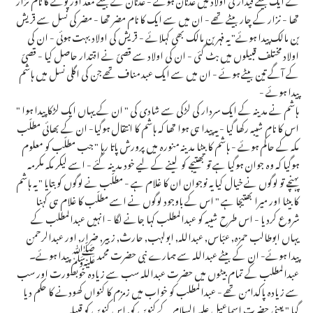
تھا - نزار کے چار بیٹے تھے - ان میں سے ایک کا نام مضر تھا - مضر کی نسل سے قریش
بن مالک پیدا ہوئے" یہ فہر بن مالک بھی کہلائے - قریش کی اولاد بہت ہوئی - ان کی
اولاد مختلف قبیلوں میں بٹ گئی - ان کی اولاد سے قصیّ نے اقتدار حاصل کیا - قصیّ
کے آگے تین بیٹے ہوئے - ان میں سے ایک عبد مناف تھے جن کی اگلی نسل میں ہاشم
پیدا ہوئے -
ہاشم نے مدینہ کے ایک سردار کی لڑکی سے شادی کی " ان کے یہاں ایک لڑکا پیدا ہوا "
اس کا نام شیبہ رکھا گیا - یہ پیدا ہی ہوا تھا کہ ہاشم کا انتقال ہوگیا- ان کے بھائی مطلّب
مکہ کے حاکم ہوئے - ہاشم کا بیٹا مدینہ منورہ میں پرورش پاتا رہا " جب مطلّب کو معلوم
ہوگیا کہ وہ جوان ہوگیا ہے تو بھتیجے کو لینے کے لیے خود مدینہ گئے - اسے لیکر مکہ مکرمہ
پہنچے تو لوگوں نے خیال کیا یہ نوجوان ان کا غلام ہے - مطلّب نے لوگوں کو بتایا " یہ ہاشم
کا بیٹا اور میرا بھتیجا ہے " اس کے باوجود لوگوں نے اسے مطلّب کا غلام ہی کہنا
شروع کردیا - اس طرح شیبہ کو عبدالمطلب کہا جانے لگا - انہیں عبدالمطلب کے
یہاں ابوطالب حمزہ, عبّاس, عبداللہ, ابولہب, حارث, زبیر, ضرار, اور عبدالرحمن
پیدا ہوئے- ان کے بیٹے عبداللہ سے ہمارے نبی حضرت محمد ﷺ پیدا ہوئے۔
عبدالمطلب کے تمام بیٹوں میں حضرت عبداللہ سب سے زیادہ خوبصورت اور سب
سے زیادہ پاکدامن تھے - عبدالمطلب کو خواب میں زمزم کا کنواں کھودنے کا حکم دیا
گیا " یعنی حضرت اسماعیل علیہ السلام کے کنویں کو, اس کنویں کو قبیلہ