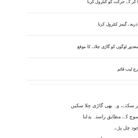
ر سکتے، وہ بھی گاڑی چلا سکیں
خود چل پڑے