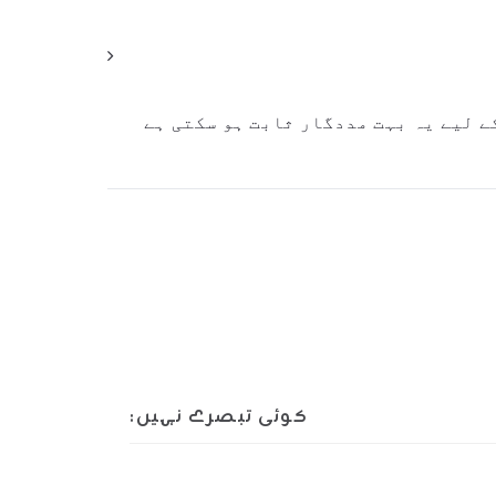
ے لیے یہ بہت مددگار ثابت ہو سکتی ہے
کوئی تبصرے نہیں: