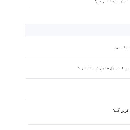
تیز ہوتے ہیں!
ہوتے ہیں
پر کنٹرول حاصل کر سکتا ہے؟
 کریں گے؟