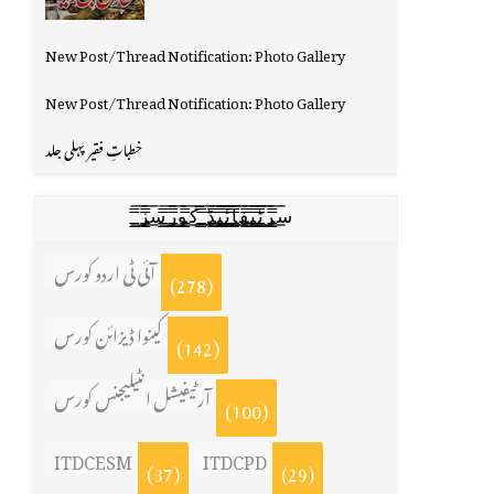
New Post/Thread Notification: Photo Gallery
New Post/Thread Notification: Photo Gallery
خطباتِ فقیر پہلی جلد
س̳̿͟͞ر̳̿͟͞ٹ̳̿͟͞ی̳̿͟͞ف̳̿͟͞ا̳̿͟͞ي̳̳̿ٔ̿͟͟͞͞ی̳̿͟͞ڈ̳̿͟͞ ̳̿͟͞ک̳̿͟͞و̳̿͟͞ر̳̿͟͞س̳̿͟͞ز̳̿͟͞
آئی ٹی اردو کورس
(278)
کینوا ڈیزائن کورس
(142)
آرٹیفیشل انٹیلیجنس کورس
(100)
ITDCESM
ITDCPD
(37)
(29)