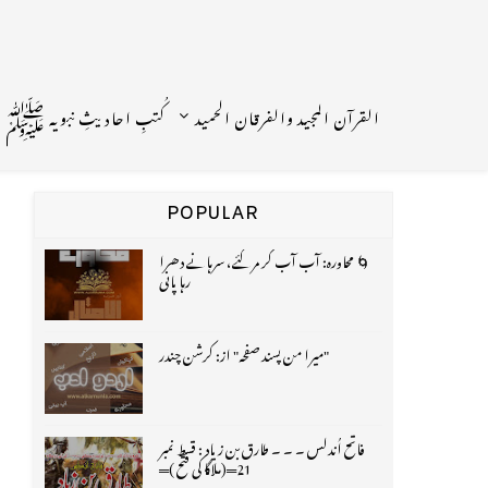
القرآن المجید والفرقان الحمید
کُتبِ احادیثِ نبویہ ﷺ
POPULAR
🌀 محاورہ: آب آب کر مر گئے، سرہانے دھرا
رہا پانی
"میرا من پسند صفحہ" از: کرشن چندر
فاتح اُندلس ۔ ۔ ۔ طارق بن زیاد : قسط نمبر
21═(ملاگا کی فتح )═