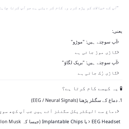
"آپ کے خیالات کو پڑھ کر، وہ کام کر دیتی ہے جو آپ کرنا چاہت
یعنی:
آپ سوچتے ہیں: "موڑو"
گاڑی موڑ جاتی ہے
آپ سوچتے ہیں: "بریک لگاؤ"
گاڑی رُک جاتی ہے
🧪 یہ کیسے کام کرتا ہے؟
1.
دماغ کے سگنلز پڑھنا (EEG / Neural Signals)
دماغ سے الیکٹریکل سگنلز آتے ہیں جب آپ کچھ سوچ
EEG Headset
یا
Implantable Chips
(جیسا کہ Elon Musk کی Neuralink) یہ سگنلز پکڑتے ہیں