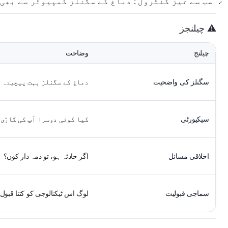
سب سے تیز کنٹرول
: دماغ کے سگنلز کمپیوٹر سے بھی 
⚠️ چیلنجز
چیلنج
وضاحت
سگنلز کی واضحیت
دماغ کے سگنلز بہت پیچیدہ 
سیکیورٹی
کیا کوئی دوسرا آپ کی گاڑی 
اخلاقی مسائل
اگر حادثہ ہو، تو ذمہ دار کون؟
سماجی قبولیت
لوگ اس ٹیکنالوجی کو کتنا قبول