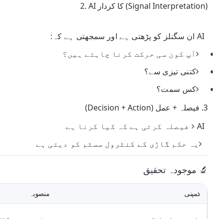
AI کا کردار (Signal Interpretation)
2.
AI ان سگنلز کو پڑھتی ہے اور سمجھتی ہے کہ:
آپ کون سی حرکت کرنا چاہتے ہیں؟
کتنی تیزی سے؟
کس سمت؟
3.
فیصلہ + عمل (Decision + Action)
AI فیصلہ کرتی ہے کہ کیا کرنا ہے
یہ حکم
گاڑی کے کنٹرول سسٹم
کو دیتی ہے
🔬 موجودہ تحقیق
کمپنی
منصوبہ