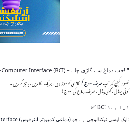
"
Brain-Computer Interface (BCI) – جب دماغ سے گاڑی چلے!
تصور کیجیے کہ آپ
صرف سوچ کر
گاڑی کو موڑ دیں، بریک لگا دیں، یا تیز کر دیں۔
کوئی ہینڈل، کوئی پیڈل، صرف دماغ کی سوچ!
✅ BCI کیا ہے؟
ایک ایسی ٹیکنالوجی ہے جو:
Brain-Computer Interface (دماغی کمپیوٹر انٹرفیس)