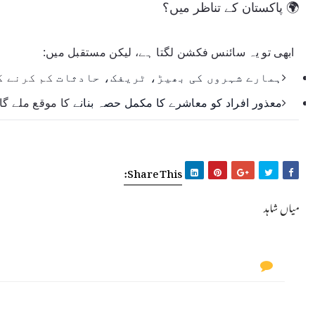
🌍 پاکستان کے تناظر میں؟
ابھی تو یہ سائنس فکشن لگتا ہے، لیکن مستقبل میں:
ہمارے شہروں کی بھیڑ، ٹریفک، حادثات
کم کرنے ک
معذور افراد کو معاشرے کا مکمل حصہ بنانے
کا موقع ملے گا
Share This:
میاں شاہد