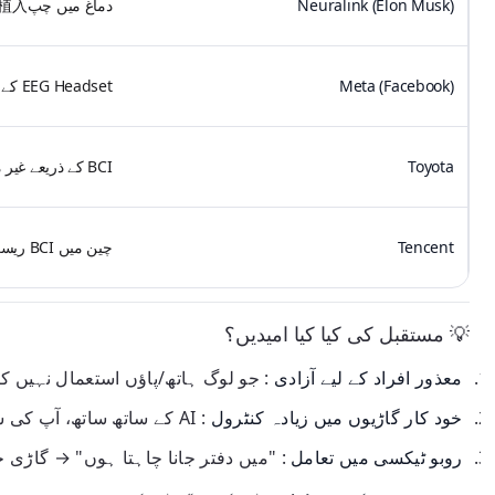
Neuralink (Elon Musk)
دماغ میں چپ植入 کر کے حرکت کو کنٹرول کرنا
Meta (Facebook)
EEG Headset کے ذریعے گیمز کنٹرول کرنا
Toyota
BCI کے ذریعے غیر معذور لوگوں کو گاڑی چلانے کا موقع
Tencent
چین میں BCI ریسرچ لیب قائم
💡 مستقبل کی کیا کیا امیدیں؟
معذور افراد کے لیے آزادی
: جو لوگ ہاتھ/پاؤں استعمال نہیں ک
خود کار گاڑیوں میں زیادہ کنٹرول
: AI کے ساتھ ساتھ، آپ کی سوچ کے مطابق راستہ بدلنا
روبو ٹیکسی میں تعامل
: "میں دفتر جانا چاہتا ہوں" → گاڑی 