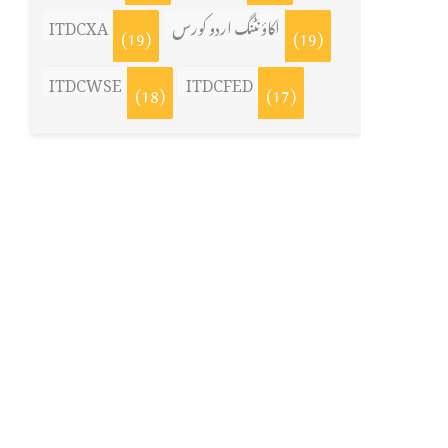
اکاؤنٹنگ اردو کورس
ITDCXA
(19)
(19)
ITDCWSE
ITDCFED
(18)
(17)