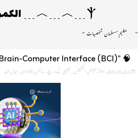
Ⲯ﹍︿﹍︿﹍ الکمونیا ﹍Ⲯ﹍Ⲯ﹍︿﹍☼
عظیم مسلمان شخصیات
🧠 "Brain-Computer Interface (BCI) – جب دماغ سے گاڑی چلے! "
جولائی 03, 2025
آرٹیفیشل انٹیلیجنس
,
تحقیق کے دریچے
,
سائنس و ٹیکنالوجی
,
میاں شاہد