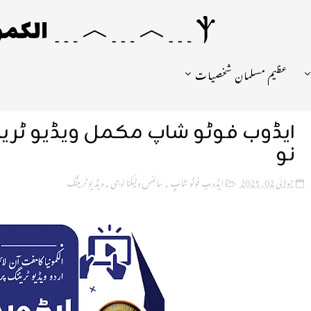
Ⲯ﹍︿﹍︿﹍ الکمونیا ﹍Ⲯ﹍Ⲯ﹍︿﹍☼
عظیم مسلمان شخصیات
ایڈوب فوٹو شاپ مکمل ویڈیو ٹرینن
نو
جولائی 02, 2025
ایڈوب فوٹو شاپ
,
سائنس و ٹیکنالوجی
,
ویڈیو ٹریننگ