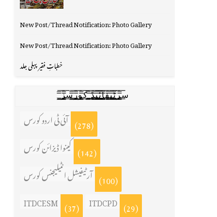
New Post/Thread Notification: Photo Gallery
New Post/Thread Notification: Photo Gallery
خطباتِ فقیر پہلی جلد
س̳̿͟͞ر̳̿͟͞ٹ̳̿͟͞ی̳̿͟͞ف̳̿͟͞ا̳̿͟͞ي̳̳̿ٔ̿͟͟͞͞ی̳̿͟͞ڈ̳̿͟͞ ̳̿͟͞ک̳̿͟͞و̳̿͟͞ر̳̿͟͞س̳̿͟͞ز̳̿͟͞
آئی ٹی اردو کورس
(278)
کینوا ڈیزائن کورس
(142)
آرٹیفیشل انٹیلیجنس کورس
(100)
ITDCESM
ITDCPD
(37)
(29)