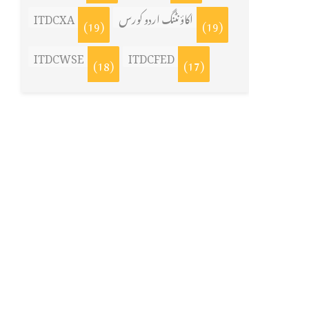
اکاؤنٹنگ اردو کورس
ITDCXA
(19)
(19)
ITDCWSE
ITDCFED
(18)
(17)