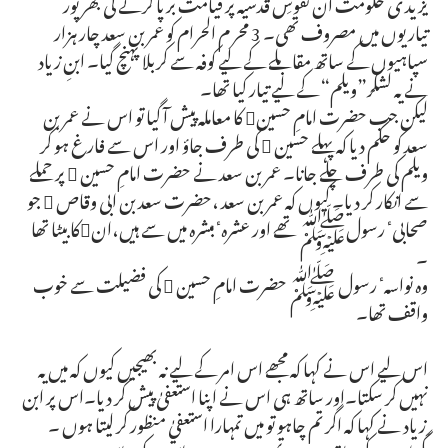
یزید ی حکومت ان نفوسِ قدسیہ پر قیامت برپا کرنے کی بھرپور
تیاریوں میں مصروف تھی۔ 3 محر م الحرام کو عمر بن سعد چار ہزار
سپاہیوں کے ساتھ مقابلے کے لیے کوفہ سے کربلا پہنچ گیا۔ ابنِ زیاد
نے یہ لشکر”ویلم“ کے لیے تیار کیا تھا۔
لیکن جب حضرت امامِ حسین کا معاملہ پیش آ گیا تو اس نے عمر بن
سعد کو حکم دیا کہ پہلے حسین  کی طرف جاؤ اور اس سے فارغ ہو کر
ویلم کی طرف چلے جانا۔ عمر بن سعد نے حضرت امامِ حسین  پر حملے
سے انکار کر دیا۔ کیوں کہ عمر بن سعد ،حضرت سعد بن ابی وقاص  جو
صحابیٴ رسولﷺ تھے اور عشرہٴ مبشرہ میں سے ہیں،انکا بیٹا تھا
۔
وہ نواسہٴ رسول ﷺ حضرت امامِ حسین  کی فضیلت سے خوب
واقف تھا۔
اس لیے اس نے کہا کہ مجھے اس امر کے لیے نہ بھیجیں کیوں کہ میں یہ
نہیں کر سکتا۔اور ساتھ ہی اس نے اپنا استعفیٰ پیش کر دیا۔اس پر ابن
ِ زیاد نے کہا کہ اگر تم چاہو تو میں تمہارا استعفیٰ منظور کر لیتا ہوں ۔