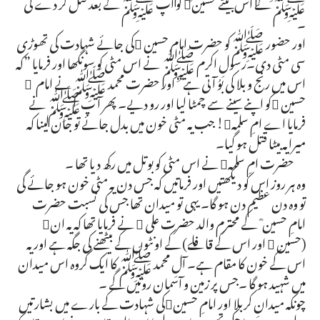
ﷺ کے اس بیٹے حسین کو آپ ﷺ کے بعد قتل کر دے گی
۔
اور حضور ﷺکو حضرت امام حسین کی جائے شہادت کی تھوڑی
سی مٹی دی۔رسولِ اکرم ﷺ نے اس مٹی کو سونگھا اور فرمایا ”کہ
اس میں رنج و بلا کی بوُ آ تی ہے“ اور حضرت محمد ﷺ نے امام ِ
حسین کو اپنے سینے سے چمٹا لیا اور رو دیے۔ پھر آ پﷺ نے
فرمایا اے امِ سلمہ! جب یہ مٹی خون میں بدل جائے تو جان لینا کہ
میرایہ بیٹا قتل ہو گیا۔
حضرت امِ سلمہ نے اس مٹی کو بوتل میں رکھ دیا تھا ۔
وہ ہر روز اس کو دیکھتیں اور فرماتیں کہ جس دن یہ مٹی خون ہو جائے گی
تو وہ دن عظیم دن ہو گا۔ یہی تو میدان تھا جس کی نسبت حضرت
امامِ حسین ؓ کے محترم والد حضرت علی  نے فرمایا تھا کہ یہ ان
(حسین  اور اس کے قافلے) کے اونٹوں کے بیٹھنے کی جگہ ہے اور یہ
اس کے خون کا مقام ہے۔ آلِ محمد ﷺ کا ایک گروہ اس میدان
میں شہید ہو گا ۔جس پر زمین و آسمان روئیں گے ۔
چونکہ میدانِ کربلا اور امامِ حسینکی شہادت کے بارے میں بشارتیں