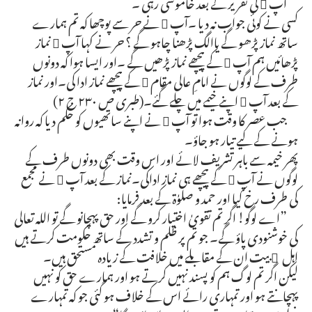
آپ  کی تقریر کے بعد خاموشی رہی ۔
کسی نے کوئی جواب نہ دیا ۔آپ  نے حر سے پوچھا کہ تم ہمارے
ساتھ نماز پڑھو گے یاالگ پڑھنا چاہو گے ؟ حر نے کہا آپ  نماز
پڑھائیں ہم آپ  کے پیچھے نماز پڑھیں گے ۔اور ایسا ہوا کہ دونوں
طرف کے لوگوں نے امامِ عالی مقام  کے پیچھے نماز ادا کی۔اور نماز
کے بعد آپ  اپنے خیمے میں چلے گئے۔(طبری ص ۲۳۰ ج ۲)
جب عصر کا وقت ہوا تو آپ  نے اپنے ساتھیوں کو حکم دیا کہ روانہ
ہونے کے لیے تیار ہو جاؤ۔
پھر خیمہ سے باہر تشریف لائے اور اس وقت بھی دونوں طرف کے
لوگوں نے آپ  کے پیچھے ہی نماز اداکی۔نماز کے بعد آپ  نے مجمع
کی طرف رخ کیا اور حمد و صلوٰة کے بعد فرمایا:
”اے لوگو! اگر تم تقویٰ اختیار کرو گے اور حق پہچانو گے تو اللہ تعالی
کی خوشنودی پاؤ گے۔ جو تم پر ظلم و تشدد کے ساتھ حکومت کرتے ہیں
اہل ِ بیت ان کے مقابلے میں خلافت کے زیادہ مستحق ہیں۔
لیکن اگر تم لوگ ہم کو پسند نہیں کرتے ہو اور ہمارے حق کو نہیں
پہچانتے ہو اور تمہاری رائے اس کے خلاف ہو گئی جو کہ تمہارے