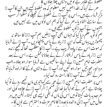
خطوط سے ظاہر ہے تو میں واپس چلا جاؤں گا“
حر نے کہا کہ بخدا ہمیں نہیں معلوم کہ وہ خطوط کیسے ہیں جن کا آپ 
ذکر فرما رہے ہیں۔اس پر آپ  نے خطوط کے تھیلے کو منگوا کر سب
کے سامنے الٹا دیا۔حر نے کہا کہ ہم ان لوگوں میں سے نہیں ہیں
جنہوں نے آپ کو یہ خطوط لکھے ہیں ۔
ہم کو تو یہ حکم دیا گیا کہ جہاں بھی آپ ملیں ہم آپ  کا ساتھ نہ
چھوڑیں یہاں تک کہ ابن ِ زیاد کے پاس پہنچا دیں ۔آپ  نے فرمایا
کہ موت اس سے زیادہ قریب ہے۔آپ  کا مطلب تھا کہ مجھے زندہ
ابن ِ زیاد کے پاس گرفتار کر کے لے جانا ناممکن ہے۔اس کے بعد
حضرت امامِ حسین نے اپنے ساتھیوں سے فرمایا سوار ہو جاؤ۔جب
مرد اور عورتیں سوار ہو گئیں اور آپ  نے واپس لوٹنے کا ارادہ فرمایا تو
حر کے لشکر نے آپ  کا راستہ روک لیا۔
اس پر حضرت ا مام حسین  نے حر سے کہا تیری ماں تجھے روئے تو کیا
چاہتا ہے ؟ حر نے جواباًکہا خدا کی قسم! اگر آپ  کے علاوہ کوئی اور
عرب یہ بات کہتا تو میں اس کی ماں کو بھی ایسے ہی کہتا۔لیکن میں ہر
حال میں آپ  کی والدہ ماجدہ کا نام عزت و احترام سے لوں گا۔