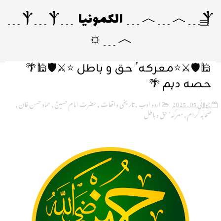
Ⲯ﹍︿﹍︿﹍ الکمونیا ﹍Ⲯ﹍Ⲯ﹍
︿﹍☼
🕌🛡️⚔️⭐معرکہٴ حق و باطل ⭐⚔️🛡️🕌🌴
حصہ دہم 🌴
جولائی 05, 2025
اردو ادب
,
تاریخی واقعات
,
حضرت امام حسینؓ
,
حماد حسن خان
,
صحابہ کرام
,
معرکہٴ حق و باطل