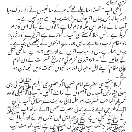
زمینِ کربلا پر
ابھی آپ تھوڑا سا چلے تھے کہ حر کے ساتھیوں نے آ کر روک دیا
اور کہا کہ بس یہاں اتر جائیں۔ فرات یہاں سے دور نہیں ہے۔
آپ  نے پوچھا اس جگہ کا نام کیا ہے ؟ لوگوں نے کہا کہ اس کا نام
کربلا ہے۔اس لفظ کو سنتے ہی آپ گھوڑے سے اتر پڑے اور فرمایا:
جو مقامِ کرب و بلا ہے ۔ یہی ہمارے اونٹوں کے بیٹھنے کی جگہ ہے۔
یہاں ہمارے مال و اسباب اتریں گے اور یہیں ہمارے ساتھی قتل
کیے جائیں گے“۔61 ہجری محرم کی۲ تاریخ جمعرات کے دن امامِ
عالی مقام ؓ اپنے اہل و عیال اور ساتھیوں سمیت یہیں خیمہ زن ہو
گئے۔
کربلا پہنچتے ہی حضرت امامِ حسینکو حضور نبیٴ اکرم ﷺ کی دی
ہوئی بشارتیں آپ کی آنکھوں کے سامنے آ گئیں۔آپ کو بچپن کا وہ
لمحہ یاد آ گیا جب حضرت امِ سلمہ  کی روایت کے مطابق آپ  ان
کے گھر میں اپنے بڑے بھائی حضرت حسن  کے ساتھ آپ ﷺ
کے سامنے کھیل رہے تھے کہ جبرائیلِ امین ؓ نازل ہوئے اور کہا اے
محمد ﷺ بیشک آپ ﷺ کی امت میں سے ایک جماعت آپ