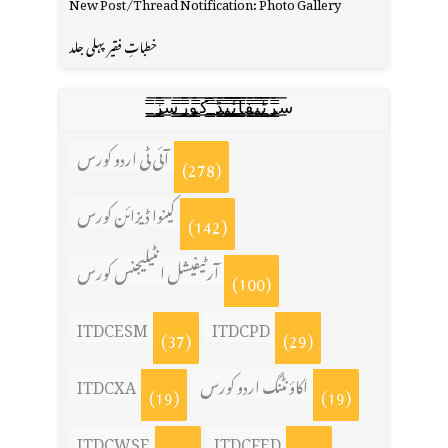
New Post/Thread Notification: Photo Gallery
خطباتِ فقیر پہلی جلد
س̳̿͟͞ر̳̿͟͞ٹ̳̿͟͞ی̳̿͟͞ف̳̿͟͞ا̳̿͟͞ي̳̳̿ٔ̿͟͟͞͞ی̳̿͟͞ڈ̳̿͟͞ ̳̿͟͞ک̳̿͟͞و̳̿͟͞ر̳̿͟͞س̳̿͟͞ز̳̿͟͞
آئی ٹی اردو کورس
(278)
کینوا ڈیزائن کورس
(142)
آرٹیفیشل انٹیلیجنس کورس
(100)
ITDCESM
ITDCPD
(37)
(29)
اکاؤنٹنگ اردو کورس
ITDCXA
(19)
(19)
ITDCWSE
ITDCFED