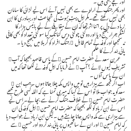
اور بچے بھی ہیں ۔
اور پھر جنگ کے ارادے سے بھی نہیں آئے اس لیے لڑائی کا سامان
بھی نہیں رکھتے تھے۔مگر اہلِ بیتِ نبوت کی شجاعت اور بہادری کا ابن
ِ زیا د کے دل پر اتنا اثر تھا کہ ان کے مقابلے کے لیے بائیس ہزار کا
لشکرِ جرار بھیج دیا اور دوگنی چوگنی دس گنا تک کیا سو گنی تعداد کو بھی کافی
نہ سمجھا اور کوفہ کے تمام قابل ِ جنگ افراد کو کربلا میں بھیج دیا ۔
پانی بند کرنے کا حکم
عمر بن سعد نے حضرت امامِ حسین کے پاس قاصد بھیجا کہ آپ
تشریف کیوں لائے ؟ آپ  نے فرمایا کہ اہلِ کوفہ نے لکھا تھا کہ میں
ان کے پاس آؤں ۔
اب اگر مجھ سے بیزار ہیں تو میں واپس مکہ چلا جاتا ہوں ۔جب ابن ِ
سعدکو یہ جواب ملا تو اس نے کہا کہ میری تمنا ہے کہ اللہ کسی طرح مجھے
حضرت امامِ حسین  کے خلاف جنگ کرنے سے بچا لے۔ اس لیے
اس نے ابنِ زیاد کو لکھ بھیجا کہ حضرت امامِ حسین  اہلِ کوفہ کی ان
سے بیزاری سے مکہ واپس جانا چاہتے ہیں ۔لیکن ابنِ زیاد نے جواب دیا
کہ امامِ حسین  اور ان کے ساتھیوں پر پانی بند کر دو اور حسین  سے