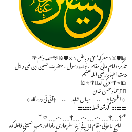
🕌🛡️⚔️⭐معرکہٴ حق و باطل ⭐⚔️🛡️🕌🌴حصہ دہم 🌴
تذکرہ: امامِ عالی مقام ، نواسۂ رسول ، حضرت حسین ابن علی و اہل
بیت اطہار رضی اللہ عنہم
🕌⭐🌴حرُکی آمد🌴⭐🕌
✍🏻 حماد حسن خان
☼الکمونیا ⲯ﹍︿﹍میاں شاہد﹍︿﹍ⲯآئی ٹی درسگاہ☼
☰☲☷ گذشتہ قسط☷☲☰
*ⲯ﹍︿﹍︿﹍ⲯ﹍ⲯ﹍︿﹍☼*
امام ِ عالی مقام  نے اپنا سفرجاری رکھا اور جب حسینی قافلہ کوہ