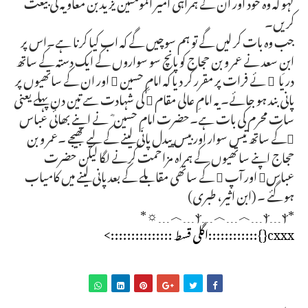
کہو کہ وہ خود اور ان کے ہمراہی امیر المومنین یزید بن معاویہ کی بیعت
کریں۔
جب وہ بات کر لیں گے تو ہم سوچیں گے کہ اب کیا کرنا ہے۔اس پر
ابنِ سعد نے عمر و بن حجاج کو پانچ سو سواروں کے ایک دستہ کے ساتھ
دریا ِ ئے فرات پر مقرر کر دیا کہ امامِ حسین  اور ان کے ساتھیوں پر
پانی بند ہو جائے۔ یہ امامِ عالی مقام  کی شہادت سے تین دن پہلے یعنی
سات محرم کی بات ہے۔حضرت امامِ حسین ؓ نے اپنے بھائی عباس
کے ساتھ تیس سوار اور بیس پیدل پانی لینے کے لیے بھیجے ۔عمر و بن
حجاج اپنے ساتھیوں کے ہمراہ مزاحمت کرنے لگا لیکن حضرت
عباس اور آپ  کے ساتھی مقابلے کے بعد پانی لینے میں کامیاب
ہو گئے ۔ (ابن اثیر، طبری)
*ⲯ﹍︿﹍︿﹍ⲯ﹍ⲯ﹍︿﹍☼*
cxxx{}::::::::::::اگلی قسط :::::::::::::::>