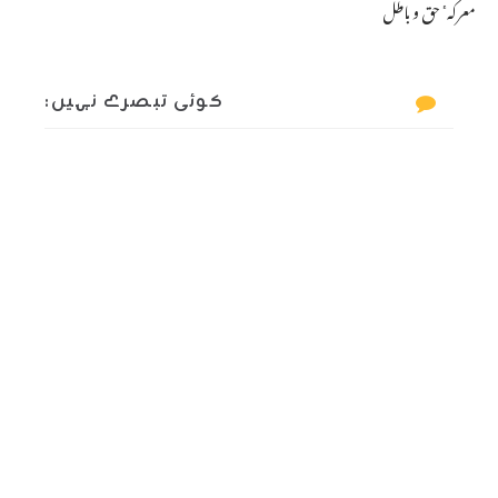
معرکہٴ حق و باطل
کوئی تبصرے نہیں: