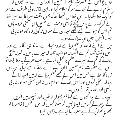
وہ آیا تو اس نے حضرت امام ِ حسین اور ان کے ساتھیوں کو
سلام کرنے کے بجائے حر کو سلام کیا اور ابن ِ زیاد کی طرف سے حر
کو ایک خط دکھایا ۔ اس خط میں لکھا تھاکہ جس وقت میرا قاصد میرا خط
لے کر تمہارے پاس پہنچے تو اسی وقت سے حسین پر سختی کرو۔پس
تم اس کو سوائے ایسے کھلے میدان کے جہاں نہ کوئی پناہ گاہ ہو نہ پانی
ہو۔ انہیں کہیں اور نہ اترنے دو۔
میں نے اپنے قاصد کو حکم دیا ہے کہ وہ تمہارے ساتھ ہی لگا رہے اور
اس وقت تک تم سے الگ نہ ہو جب تک کہ میرے پاس یہ خبر نہ پہنچ
جائے کہ تم نے میرے حکم پر عمل کیا ہے۔جب حر نے یہ خط پڑھا تو
اس نے حضرت امام حسین اور آپ  کے رفقاء سے کہا یہ امیرا بن
زیاد کا خط ہے جس میں اس نے مجھے حکم دیا ہے کہ میں آپ  کے
ساتھ سختی کروں اور ایسی جگہ کے سوا جہاں نہ کوئی بستی ہو اور نہ پانی
،کسی اور جگہ نہ اترنے دوں۔
آپ  نے ساتھیوں سے کہا ہم نینوا، غاضریہ اور شیفتہ میں اتریں
گے۔حر نے کہا میں ایسا نہیں کر سکتا کیوں کہ اس شخص ( قاصد) کو
مجھ پر نگرانی کے لیے مقرر کیا گیا ہے۔(ابن اثیر)