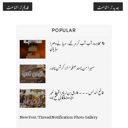
جدید تر اشاعت
قدیم تر اشاعت
POPULAR
🌀 محاورہ: آب آب کر مر گئے، سرہانے دھرا
رہا پانی
"میرا من پسند صفحہ" از: کرشن چندر
فاتح اُندلس ۔ ۔ ۔ طارق بن زیاد : قسط نمبر
21═(ملاگا کی فتح )═
New Post/Thread Notification: Photo Gallery