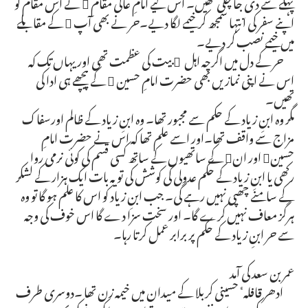
پہلے سے دی جا چکی تھیں۔ اس لیے امامِ عالی مقام  نے اس مقام کو
اپنے سفر کی انتہا سمجھ کر خیمے لگا دیے۔حر نے بھی آپ  کے مقابلے
میں خیمے نصب کر دیے۔
حر کے دل میں اگرچہ اہل ِ بیت کی عظمت تھی اور یہاں تک کہ
اس نے اپنی نمازیں بھی حضرت امامِ حسین  کے پیچھے ہی ادا کی
تھیں۔
مگر وہ ابنِ زیاد کے حکم سے مجبور تھا۔ وہ ابنِ زیاد کے ظالم اورسفاک
مزاج سے واقف تھا۔اور اسے علم تھا کہ اس نے حضرت امامِ
حسین اور ان کے ساتھیوں کے ساتھ کسی قسم کی کوئی نرمی روا
رکھی یا ابنِ زیاد کے حکم عدولی کی کوشش کی تو یہ بات ایک ہزار کے لشکر
کے سامنے چھپی نہیں رہے گی۔ جب ابنِ زیاد کو اس کا علم ہو گا تو وہ
ہرگز معاف نہیں کرے گا۔ اور سخت سزا دے گا اس خوف کی وجہ
سے حر ابنِ زیاد کے حکم پر برابر عمل کرتا رہا۔
عمر بن سعد کی آمد
ادھر قافلہٴ حسینی کربلا کے میدان میں خیمہ زن تھا ۔دوسری طرف