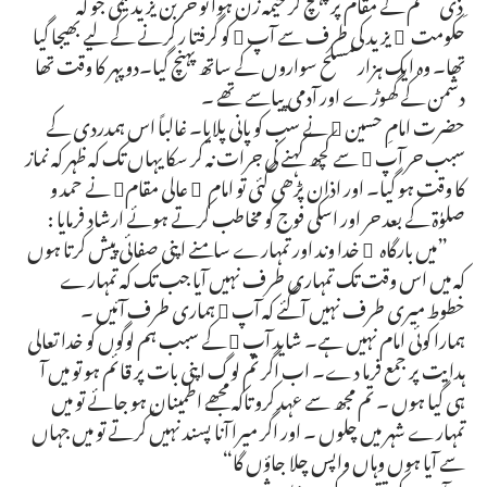
ِ ذی حشم کے مقام پر پہنچ کر خیمہ زن ہوا تو حر بن یزید تیمی جو کہ
حکومت ِ یزید کی طرف سے آپ  کو گرفتا ر کرنے کے لیے بھیجا گیا
تھا۔ وہ ایک ہزار مسلح سواروں کے ساتھ پہنچ گیا۔دوپہر کا وقت تھا
دشمن کے گھوڑے اور آدمی پیاسے تھے ۔
حضرت امامِ حسین  نے سب کو پانی پلایا۔ غالباً اس ہمدردی کے
سبب حر آپ  سے کچھ کہنے کی جرات نہ کر سکا یہاں تک کہ ظہر کہ نماز
کا وقت ہو گیا۔ اور اذان پڑھی گئی تو امام ِ عالی مقام نے حمد و
صلوٰة کے بعد حر اور اسکی فوج کو مخاطب کرتے ہوئے ارشاد فرمایا :
”میں بارگاہ ِ خدا وند اور تمہارے سامنے اپنی صفائی پیش کرتا ہوں
کہ میں اس وقت تک تمہاری طرف نہیں آیا جب تک کہ تمہارے
خطوط میری طرف نہیں آگئے کہ آپ  ہماری طرف آئیں ۔
ہمارا کوئی امام نہیں ہے۔ شاید آپ  کے سبب ہم لوگوں کو خدا تعالی
ہدایت پر جمع فرما دے۔ اب اگر تم لوگ اپنی بات پر قائم ہو تو میں آ
ہی گیا ہوں ۔ تم مجھ سے عہد کرو تاکہ مجھے اطمینان ہو جائے تو میں
تمہارے شہر میں چلوں ۔ اور اگر میرا آنا پسند نہیں کرتے تو میں جہاں
سے آیا ہوں وہاں واپس چلا جاؤں گا“