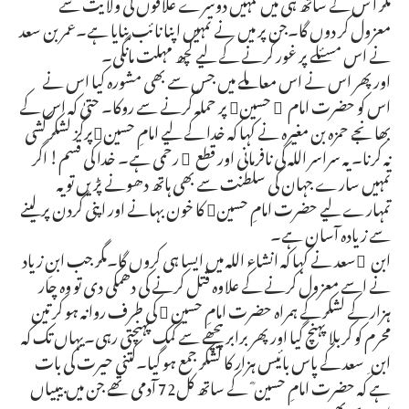
مگر ا س کے ساتھ ہی میں تمہیں دوسرے علاقوں کی ولایت سے
معزول کر دوں گا۔جن پر میں نے تمہیں اپنا نائب بنایا ہے۔عمر بن سعد
نے اس مسئلے پر غور کرنے کے لیے کچھ مہلت مانگی۔
اور پھر اس نے اس معاملے میں جس سے بھی مشورہ کیا اس نے
اس کو حضرت امام ِ حسین پر حملہ کرنے سے روکا۔ حتیٰ کہ اس کے
بھانجے حمزہ بن مغیرہ نے کہا کہ خدا کے لیے امامِ حسینپرگز لشکر کشی
نہ کرنا۔ یہ سراسر اللہ کی نافرمانی اور قطع ِ رحمی ہے۔ خدا کی قسم! اگر
تمہیں سارے جہان کی سلطنت سے بھی ہاتھ دھونے پڑیں تو یہ
تمہارے لیے حضرت امامِ حسین کا خون بہانے اور اپنی گردن پر لینے
سے زیادہ آسان ہے۔
ابن ِسعد نے کہا کہ انشاء اللہ میں ایسا ہی کروں گا۔مگر جب ابنِ زیاد
نے اسے معزول کرنے کے علاوہ قتل کرنے کی دھمکی دی تو وہ چار
ہزار کے لشکر کے ہمراہ حضرت امامِ حسین  کی طرف روانہ ہو کر تین
محرم کو کربلا پہنچ گیا اور پھر برابر پیچھے سے کمک پہنچتی رہی۔یہاں تک کہ
ابن ِ سعد کے پاس بائیس ہزار کا لشکر جمع ہو گیا۔کتنی حیرت کی بات
ہے کہ حضرت امامِ حسین ؓ کے ساتھ کل72 آدمی تھے جن میں بیبیاں