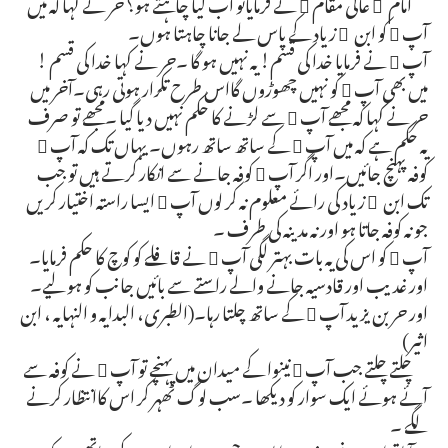
امام ِ عالی مقام  نے فرمایاتو اب کیا چاہتے ہو؟ حر نے کہا کہ میں
آپ  کو ابن ِ زیاد کے پاس لے جانا چاہتا ہوں۔
آپ  نے فرمایا خدا کی قسم! یہ نہیں ہو گا ۔حر نے کہا خدا کی قسم !
میں بھی آپ  کو نہیں چھوڑوں گااس طرح تکرار ہوتی رہی۔آخر میں
حر نے کہا کہ مجھے آپ  سے لڑنے کا حکم نہیں دیا گیا ۔مجھے تو صرف
یہ حکم ہے کہ میں آپ  کے ساتھ ساتھ رہوں۔ یہاں تک کہ آپ 
کوفہ پہنچ جائیں۔اور اگر آپ  کوفہ جانے سے انکار کرتے ہیں تو جب
تک ابن ِ زیاد کی رائے معلوم نہ کر لوں آپ  ایسا راستہ اختیار کریں
جو نہ کوفہ جاتا ہو اور نہ مدینہ کی طرف ۔
آپ  کو اس کی یہ بات بہتر لگی آپ  نے قافلے کو کوچ کا حکم فرمایا۔
اور غدیب اور قادسیہ جانے والے راستے سے بائیں جانب کو ہو لیے۔
اور حر بن یزید آپ  کے ساتھ چلتا رہا۔(الطبری، البدایہ و النہایہ ، ابن
اثیر)
چلتے چلتے جب آپ  نینوا کے میدان میں پہنچے تو آپ  نے کوفہ سے
آئے ہوئے ایک سوار کو دیکھا ۔سب لوگ ٹھہر کر اس کاانتظار کرنے
لگے ۔