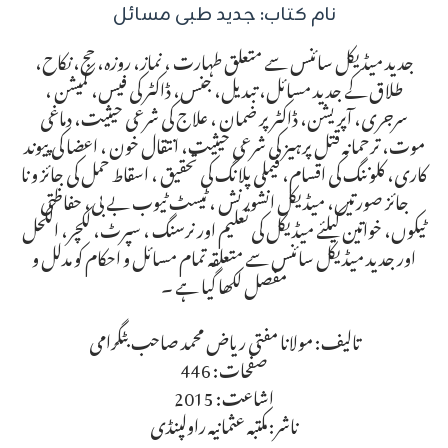
نام کتاب: جدید طبی مسائل
جدید میڈیکل سائنس سے متعلق طہارت ، نماز، روزہ، حج، نکاح،
طلاق کے جدید مسائل، تبدیل، جنس، ڈاکٹر کی فیس، کمیشن ،
سرجری، آپریشن، ڈاکٹر پر ضمان ، علاج کی شرعی حیثیت، دماغی
موت، ترحمانہ قتل پرہیز کی شرعی حیثیت، انتقال خون ، اعضا کی پیوند
کاری، کلوننگ کی اقسام، فیملی پلانگ کی تحقیق ، اسقاط حمل کی جائز و نا
جائز صورتیں، میڈیکل انشورنش ، ٹیسٹ ٹیوب بے بی، حفاظتی
ٹیکوں، خواتین کیلئے میڈیکل کی تعلیم اور نرسنگ ، سپرٹ، لکچر، الکحل
اور جدید میڈیکل سائنس سے متعلقہ تمام مسائل و احکام کو مدلل و
مفصل لکھا گیا ہے ۔
تالیف: مولانا مفتی ریاض محمد صاحب بٹگرامی
صفحات: 446
اشاعت: 2015
ناشر: مکتبہ عثمانیہ راولپنڈی