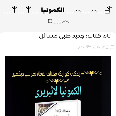
Ⲯ﹍︿﹍︿﹍ الکمونیا ﹍Ⲯ﹍Ⲯ﹍
︿﹍☼
نام کتاب: جدید طبی مسائل
مئی 08, 2025
لائبریری