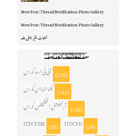
New Post/Thread Notification: Photo Gallery
New Post/Thread Notification: Photo Gallery
خطباتِ فقیر پہلی جلد
س̳̿͟͞ر̳̿͟͞ٹ̳̿͟͞ی̳̿͟͞ف̳̿͟͞ا̳̿͟͞ي̳̳̿ٔ̿͟͟͞͞ی̳̿͟͞ڈ̳̿͟͞ ̳̿͟͞ک̳̿͟͞و̳̿͟͞ر̳̿͟͞س̳̿͟͞ز̳̿͟͞
آئی ٹی اردو کورس
(278)
کینوا ڈیزائن کورس
(142)
آرٹیفیشل انٹیلیجنس کورس
(100)
ITDCESM
ITDCPD
(37)
(29)