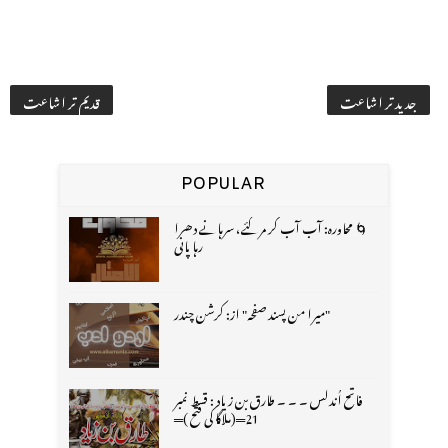
جدید تر اشاعت
قدیم تر اشاعت
POPULAR
🌀 محاورہ: آب آب کر مر گئے، سرہانے دھرا
رہا پانی
"میرا من پسند صفحہ" از: کرشن چندر
فاتح اُندلس ۔ ۔ ۔ طارق بن زیاد : قسط نمبر
21═(ملاگا کی فتح )═