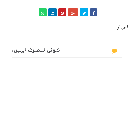
لائبریری
کوئی تبصرے نہیں: