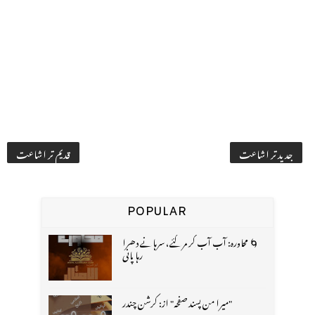
جدید تر اشاعت
قدیم تر اشاعت
POPULAR
🌀 محاورہ: آب آب کر مر گئے، سرہانے دھرا
رہا پانی
"میرا من پسند صفحہ" از: کرشن چندر