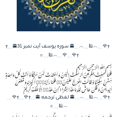
ⲯ🌹﹍︿🕌﹍︿﹍🕋 سورہ یوسف آیت نمبر 31🕋﹍ⲯ
﹍🌹ⲯ🌹﹍︿🕌﹍☼
بِسمِ اللّٰہِ الرَّحمٰنِ الرَّحِیمِ
فَلَمَّا سَمِعَتْ بِمَكْرِهِنَّ اَرْسَلَتْ اِلَیْهِنَّ وَ اَعْتَدَتْ لَهُنَّ مُتَّكَاً وَّ اٰتَتْ كُلَّ وَاحِدَةٍ
مِّنْهُنَّ سِكِّیْنًا وَّ قَالَتِ اخْرُجْ عَلَیْهِنَّ١ۚ فَلَمَّا رَاَیْنَهٗۤ اَكْبَرْنَهٗ وَ قَطَّعْنَ
اَیْدِیَهُنَّ وَ قُلْنَ حَاشَ لِلّٰهِ مَا هٰذَا بَشَرًا١ؕ اِنْ هٰذَاۤ اِلَّا مَلَكٌ كَرِیْمٌ
ⲯ🌹﹍︿🕌﹍︿﹍🕋 لفظی ترجمہ 🕋﹍ⲯ﹍🌹ⲯ🌹﹍
︿🕌﹍☼