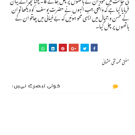
فرمایا گیا ہے کہ واقعی جب انہوں نے حضرت یوسف ؑ کو دیکھا تو ان
کے حسن و جمال میں ایسی محو ہوئیں کہ بےخیالی میں چاقو ان کے
ہاتھوں پر چل گیا۔
مفتی محمد تقی عثمانی
کوئی تبصرے نہیں: