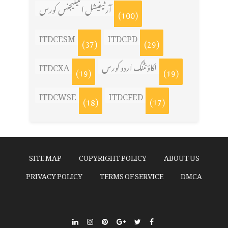
آرٹیفیشل انٹیلیجنس کورس
(100)
ITDCESM
ITDCPD
(37)
(29)
اکاؤنٹنگ اردو کورس
ITDCXA
(19)
(19)
ITDCWSE
ITDCFED
(18)
(17)
SITE MAP
COPYRIGHT POLICY
ABOUT US
PRIVACY POLICY
TERMS OF SERVICE
DMCA