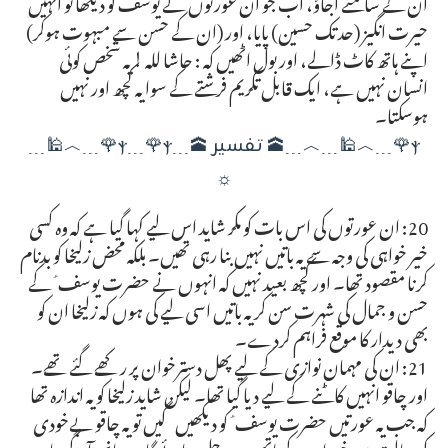
ان کے سامنے آجاؤ، اب جو ان عورتوں نے یوسف کو دیکھا تو انہیں
حیرت انگیز (حد تک حسین) پایا، اور (ان کے حسن سے مبہوت ہوکر)
اپنے ہاتھ کاٹ ڈالے، اور بول اٹھیں کہ : حاشا للہ ! یہ شخص کوئی
انسان نہیں ہے، ایک قابل تکریم فرشتے کے سوا یہ کچھ اور نہیں
ہوسکتا۔
ⲯ🌹﹍︿🕌﹍︿﹍🕋 تفسیر 🕋﹍ⲯ﹍🌹ⲯ🌹﹍︿🕌﹍
☼
20: ان عورتوں کی اس بات کو مکر شاید اس لیے کہا گیا ہے کہ وہ کسی
خیر خواہی کی وجہ سے یہ باتیں نہیں بنا رہی تھیں۔ بلکہ محض زلیخا کو بدنام
کرنا مقصود تھا۔ اور کچھ بعید نہیں کہ انہوں نے حضرت یوسف ؑ کے
حسن و جمال کی شہرت سن کر یہ باتیں اسی لیے کی ہوں کہ زلیخا ان کو
بھی دیدار کا موقع فراہم کردے۔
21: ان کی مہمان نوازی کے لیے پھل دسترخوان پر رکھے گئے تھے۔
اور چاقو انہیں کاٹنے کے لیے دیا گیا تھا۔ لیکن شاید زلیخا کو یہ اندازہ تھا
کہ جب یہ عورتیں حضرت یوسف ؑ کو دیکھیں گیں تو یہ چاقو بےخودی
کی حالت میں خود ان کے ہاتھوں پر چل جائے گا۔ چنانچہ آگے بیان