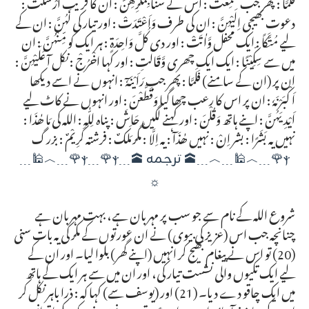
فَلَمَّا : پھر جب سَمِعَتْ : اس نے سنا بِمَكْرِهِنَّ : ان کا فریب اَرْسَلَتْ :
دعوت بھیجی اِلَيْهِنَّ : ان کی طرف وَاَعْتَدَتْ : اور تیار کی لَهُنَّ : ان کے
لیے مُتَّكَاً : ایک محفل وَّاٰتَتْ : اور دی كُلَّ وَاحِدَةٍ : ہر ایک کو مِّنْهُنَّ : ان
میں سے سِكِّيْنًا : ایک ایک چھری وَّقَالَتِ : اور کہا اخْرُجْ : نکل آ عَلَيْهِنَّ :
ان پر (ان کے سامنے) فَلَمَّا : پھر جب رَاَيْنَهٗٓ : انہوں نے اسے دیکھا
اَكْبَرْنَهٗ : ان پر اس کا رعب چھا گیا وَقَطَّعْنَ : اور انہوں نے کاٹ لیے
اَيْدِيَهُنَّ : اپنے ہاتھ وَقُلْنَ : اور کہنے لگیں حَاشَ : پناہ لِلّٰهِ : اللہ کی مَا ھٰذَا :
نہیں یہ بَشَرًا : بشر اِنْ : نہیں ھٰذَآ : یہ اِلَّا : مگر مَلَكٌ : فرشتہ كَرِيْمٌ : بزرگ
ⲯ🌹﹍︿🕌﹍︿﹍🕋 ترجمہ 🕋﹍ⲯ﹍🌹ⲯ🌹﹍︿🕌﹍
☼
شروع اللہ کے نام سے جو سب پر مہربان ہے، بہت مہربان ہے
چنانچہ جب اس (عزیز کی بیوی) نے ان عورتوں کے مکر کی یہ بات سنی
(20) تو اس نے پیغام بھیج کر انہیں (اپنے گھر) بلوا لیا۔ اور ان کے
لیے ایک تکیوں والی نشست تیار کی، اور ان میں سے ہر ایک کے ہاتھ
میں ایک چاقو دے دیا۔ (21) اور (یوسف سے) کہا کہ : ذرا باہر نکل کر