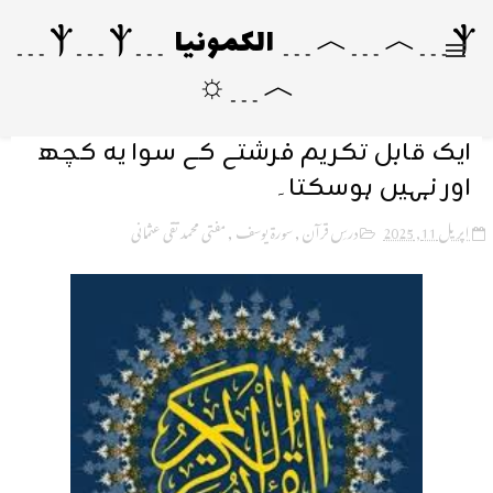
Ⲯ﹍︿﹍︿﹍ الکمونیا ﹍Ⲯ﹍Ⲯ﹍
︿﹍☼
ایک قابل تکریم فرشتے کے سوا یہ کچھ
اور نہیں ہوسکتا۔
اپریل 11, 2025
درسِ قرآن
,
سورۃ یوسف
,
مفتی محمد تقی عثمانی