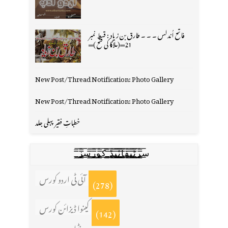
فاتح اُندلس ۔ ۔ ۔ طارق بن زیاد : قسط نمبر
21═(ملاگا کی فتح )═
New Post/Thread Notification: Photo Gallery
New Post/Thread Notification: Photo Gallery
خطباتِ فقیر پہلی جلد
س̳̿͟͞ر̳̿͟͞ٹ̳̿͟͞ی̳̿͟͞ف̳̿͟͞ا̳̿͟͞ي̳̳̿ٔ̿͟͟͞͞ی̳̿͟͞ڈ̳̿͟͞ ̳̿͟͞ک̳̿͟͞و̳̿͟͞ر̳̿͟͞س̳̿͟͞ز̳̿͟͞
آئی ٹی اردو کورس
(278)
کینوا ڈیزائن کورس
(142)