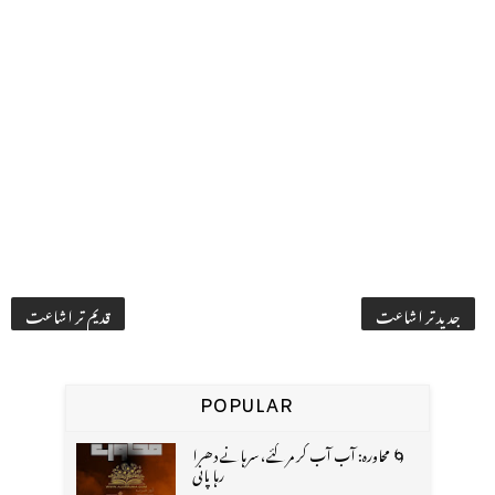
جدید تر اشاعت
قدیم تر اشاعت
POPULAR
🌀 محاورہ: آب آب کر مر گئے، سرہانے دھرا
رہا پانی