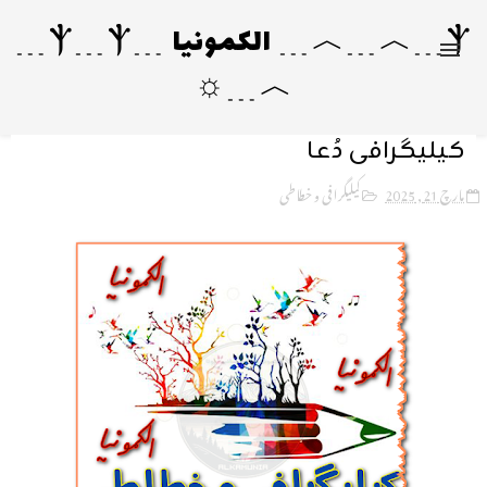
Ⲯ﹍︿﹍︿﹍ الکمونیا ﹍Ⲯ﹍Ⲯ﹍
︿﹍☼
کیلیگرافی دُعا
مارچ 21, 2025
کیلیگرافی و خطاطی