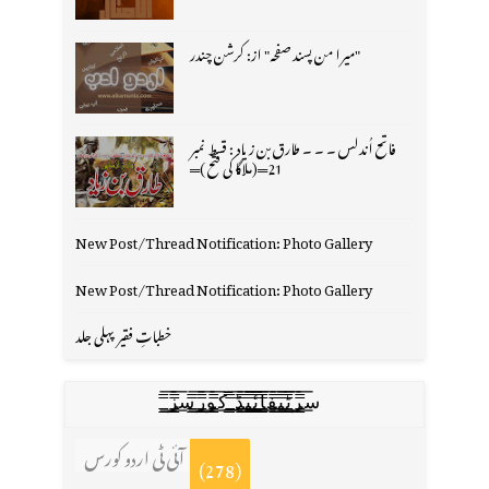
"میرا من پسند صفحہ" از: کرشن چندر
فاتح اُندلس ۔ ۔ ۔ طارق بن زیاد : قسط نمبر
21═(ملاگا کی فتح )═
New Post/Thread Notification: Photo Gallery
New Post/Thread Notification: Photo Gallery
خطباتِ فقیر پہلی جلد
س̳̿͟͞ر̳̿͟͞ٹ̳̿͟͞ی̳̿͟͞ف̳̿͟͞ا̳̿͟͞ي̳̳̿ٔ̿͟͟͞͞ی̳̿͟͞ڈ̳̿͟͞ ̳̿͟͞ک̳̿͟͞و̳̿͟͞ر̳̿͟͞س̳̿͟͞ز̳̿͟͞
آئی ٹی اردو کورس
(278)