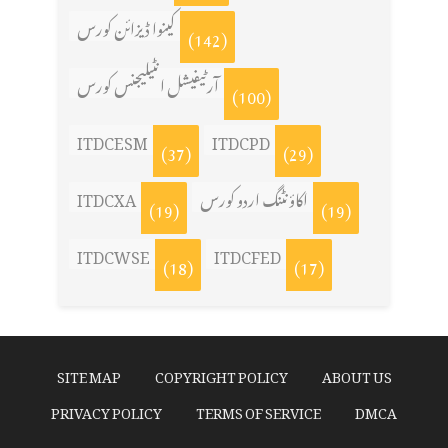
کینوا ڈیزائن کورس
(142)
آرٹیفیشل انٹیلیجنس کورس
(100)
ITDCESM
ITDCPD
(37)
(29)
اکاؤنٹنگ اردو کورس
ITDCXA
(19)
(19)
ITDCWSE
ITDCFED
(18)
(17)
SITE MAP
COPYRIGHT POLICY
ABOUT US
PRIVACY POLICY
TERMS OF SERVICE
DMCA