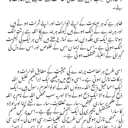
بنے۔
ظاہر ہے کہ ہر عبادت کے اپنے انوارات اور اپنے ثمرات ہو تے ہیں
اور ہر بندے کے الگ ہوتے ہیں کیونکہ ہر بندے کا اللہ سے رشتہ الگ
ہو تا ہے ایک ہی جگہ دس بندے نماز پڑھتے ہیں لیکن ہر ایک کی کیفیت
الگ ہو تی ہے۔اس کے ایما ن اس کے خلوص اور اس کے دل کی
گہرائی کے اعتبارمختلف ہو تی ہے۔
اسی طرح ہر اطاعت پر بندے کی حیثیت کے مطابق انوارات و
برکات نازل ہو تی ہے۔اسی واقع میں دیکھیے ایک ابراھیم خلیل اللہ
ایک اسماعیل ذبیح اللہ۔دونوں اللہ کے اولوالعزم رسول ہیں۔ایک
ذبح کرنے والا ایک ذبح ہونے والا اور یہ سب محض اللہ کے نام پر اللہ
کے حکم پر ساری محبتیں،سارے تعلقات،سارے رشتے اپنا اور اولاد
کا سارا مستقبل چھری کی ایک جنبش کے نیچے ہے۔اس پر کس قسم
کی رحمتیں نازل ہونگی۔کس طرح کی تجلییات برسی ہوں گی۔کون سی
کیفیات عطا ہو ئی ہوں گی۔اب یہ اس کا کرم ہے کہ اس نے امت