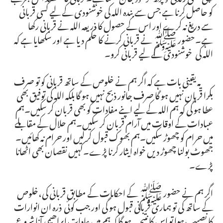
کو حاصل کرنا ہے جس سے بندہ اللہ کی خوشنودی کے لیے کسی قربانی
سے دریغ نہ کرے اور اس کے حصول کا ذریعہ اللہ نے قربانی رکھا
ہے۔حضور ﷺ نے قربانی کرنے کا حکم دیا ہے اور سکھایا ہے کہ
اللہ کی خوشنودی کے لیے قربانی کرو۔
یہ یقینی بات ہے کہ اگر ہم نے خلوص کے ساتھ قربانی کو تو صرف
بکرا قربان نہیں ہو گا صرف جانور ذبح نہیں ہو گا بلکہ اللہ کی توفیق بھی
عطا ہو گی کہ ہم اللہ کے لیے اپنے مفادات کو بھی قربان کر سکیں۔ہم
عبادات کے اوقات میں آرام قربان کر سکیں۔ہم حلال کے مقابلے
میں حرام کو چھوڑ سکیں۔ہم بھوک قبول کر لیں اور حرام نہ کھائیں۔
جھوٹ بولنا چھوڑ دیں خواہ ایثار کرنا پڑے۔کہیں نقصان بھی اٹھانا
پڑے۔
اگر ہم نے حضور ﷺ کے احکامات کے مطابق قربانی کی،خلوص
کے ساتھ کی تو ہماری قربانی قبول ہو گی اور جب کوئی ذرہ ان انوارات
کا نصیب ہوا تو اس کا نتیجہ یہ ہو گا کہ ہم میں عاداتِ ابراھیمی آنا شروع