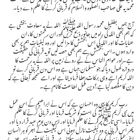
محمدیہ علٰی صاحب الصلوہ والسلام کو قربانی کرنے کا حکم دے دیا۔
آج ہمیں بطفیل محمد رسول اللہ ﷺ اللہ نے یہ سعادت بخشی ہے
کہ ہم بھی اللہ کی راہ میں جانور ذبح کریں اور ان رحمتوں کا،ان
عنایات کا اور اللہ کی اس بخشش کا مزا لیں اور وہ کیفیات ہم پر بھی
وارد ہوں۔اس بخشش سے ہم بھی حصہ لیں تو یہ قربانی کی حقیقت
ہے۔اور عوام الناس کے لیے روئے زمین پر اللہ نے یہ رحمت کا
دروازہ کھول دیا کہ جو مسلمان جہاں ہے وہ اس دن قربانی کرے تو
اللہ کریم اسے وہی برکات عطا فرما دیتا ہے اور اسے سمجھ آجاتی ہے کہ
دین کا مقصد کیا ہے؟دین مکمل اطاعت کانام ہے۔
رب کریم کا یہی وہ احسان ہے کہ اس نے ابراھیم کے اس عمل
میں نبی کریم ﷺ کی امت کو شریک فرمایا اور قربانی کرنے کا حکم
فرمایا۔اسی تاریخ پر کرنے کا حکم فرمایا اور اس دن یومِ عید قرار دیا اور
پھر اس قربانی پر وہ کیفیت نازل ہوئی اس کیفیت کے اجر کو ہر انسان
اپنی عملی زندگی کو پرکھ کر خود جان سکتا ہے۔قربانی کا مقصد اس جزبے