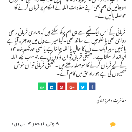
ہوجائیں گی ہم بھی اپنے مفادات اللہ کے احکام پر قربان کرنے کا
حوصلہ پالیں گے۔
قربانی کے اس ایک نتیجے سے ہی ہم پرکھ سکتے ہیں کہ ہماری قربانی رسمی
رواجی تھی یا خلوص کے ساتھ تھی۔کیا میرے دل میں وہ جزبہ آیا ہے
یا نہیں۔ہر ایک کے دل کا حال یا اللہ جانتا ہے یا کسی حد تک بندہ خود
اندازہ کر سکتا ہے۔حقیقی قربانی تو ان لوگوں کی ہے جو سب کچھ اللہ
کے لیے قربان کرنے کا حوصلہ رکھتے ہیں۔حقیقی قربانی تو ان خوش
نصیبوں کی ہے جو راہ حق میں کام آئے۔
معاشرت و طرزِ زندگی
کوئی تبصرے نہیں: