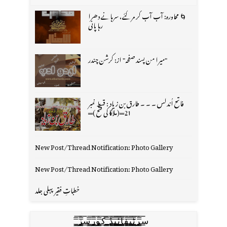
🌀 محاورہ: آب آب کر مر گئے، سرہانے دھرا
رہا پانی
"میرا من پسند صفحہ" از: کرشن چندر
فاتح اُندلس ۔ ۔ ۔ طارق بن زیاد : قسط نمبر
21═(ملاگا کی فتح )═
New Post/Thread Notification: Photo Gallery
New Post/Thread Notification: Photo Gallery
خطباتِ فقیر پہلی جلد
س̳̿͟͞ر̳̿͟͞ٹ̳̿͟͞ی̳̿͟͞ف̳̿͟͞ا̳̿͟͞ي̳̳̿ٔ̿͟͟͞͞ی̳̿͟͞ڈ̳̿͟͞ ̳̿͟͞ک̳̿͟͞و̳̿͟͞ر̳̿͟͞س̳̿͟͞ز̳̿͟͞