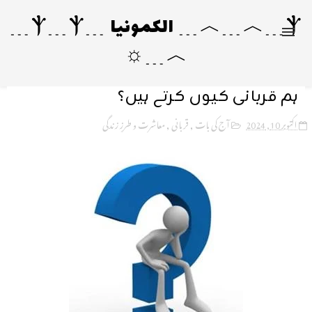
Ⲯ﹍︿﹍︿﹍ الکمونیا ﹍Ⲯ﹍Ⲯ﹍
︿﹍☼
ہم قربانی کیوں کرتے ہیں؟
اکتوبر 10, 2024
آج کی بات
,
قربانی
,
معاشرت و طرزِ زندگی