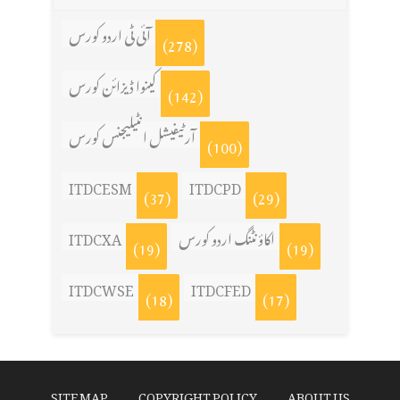
آئی ٹی اردو کورس
(278)
کینوا ڈیزائن کورس
(142)
آرٹیفیشل انٹیلیجنس کورس
(100)
ITDCESM
ITDCPD
(37)
(29)
اکاؤنٹنگ اردو کورس
ITDCXA
(19)
(19)
ITDCWSE
ITDCFED
(18)
(17)
SITE MAP
COPYRIGHT POLICY
ABOUT US