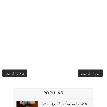
جدید تر اشاعت
قدیم تر اشاعت
POPULAR
🌀 محاورہ: آب آب کر مر گئے، سرہانے دھرا