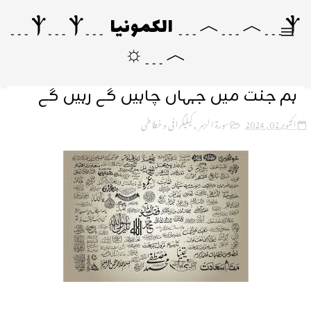
Ⲯ﹍︿﹍︿﹍ الکمونیا ﹍Ⲯ﹍Ⲯ﹍
︿﹍☼
ہم جنت میں جہاں چاہیں گے رہیں گے
اکتوبر 02, 2024
سورۃ الزمر
,
کیلیگرافی و خطاطی