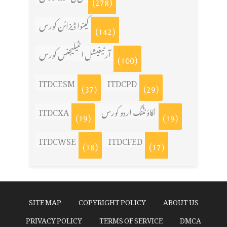
(278)
کینوا ڈیزائن کورس
(142)
آرٹیفیشل انٹیلیجنس کورس
(100)
ITDCESM
ITDCPD
(37)
(29)
اکاؤنٹنگ اردو کورس
ITDCXA
(19)
(19)
ITDCWSE
ITDCFED
(18)
(17)
SITE MAP
COPYRIGHT POLICY
ABOUT US
PRIVACY POLICY
TERMS OF SERVICE
DMCA