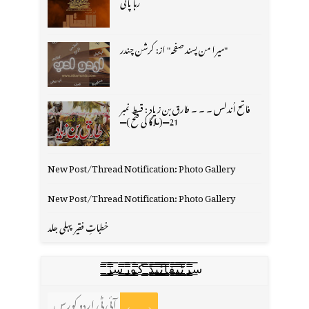
رہا پانی
"میرا من پسند صفحہ" از: کرشن چندر
فاتح اُندلس ۔ ۔ ۔ طارق بن زیاد : قسط نمبر
21═(ملاگا کی فتح )═
New Post/Thread Notification: Photo Gallery
New Post/Thread Notification: Photo Gallery
خطباتِ فقیر پہلی جلد
س̳̿͟͞ر̳̿͟͞ٹ̳̿͟͞ی̳̿͟͞ف̳̿͟͞ا̳̿͟͞ي̳̳̿ٔ̿͟͟͞͞ی̳̿͟͞ڈ̳̿͟͞ ̳̿͟͞ک̳̿͟͞و̳̿͟͞ر̳̿͟͞س̳̿͟͞ز̳̿͟͞
آئی ٹی اردو کورس