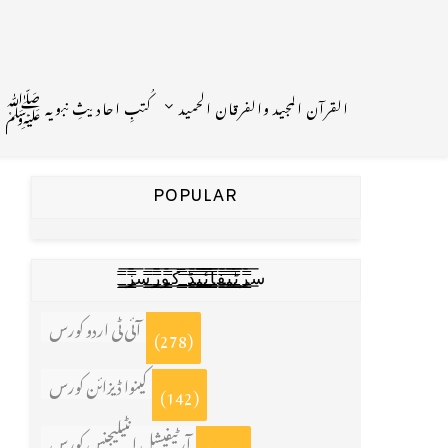
القرآن المجید والفرقان الحمید
کُتبِ احادیثِ نبویہ ﷺ
POPULAR
س̳̿͟͞ر̳̿͟͞ٹ̳̿͟͞ی̳̿͟͞ف̳̿͟͞ا̳̿͟͞ي̳̳̿ٔ̿͟͟͞͞ی̳̿͟͞ڈ̳̿͟͞ ̳̿͟͞ک̳̿͟͞و̳̿͟͞ر̳̿͟͞س̳̿͟͞ز̳̿͟͞
آئی ٹی اردو کورس
(278)
کینوا ڈیزائن کورس
(142)
آرٹیفیشل انٹیلیجنس کورس