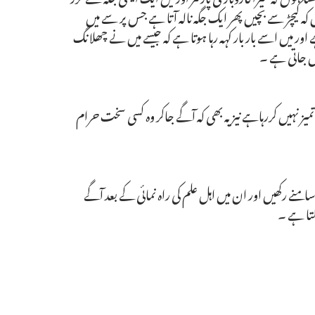
وں کہ کیچڑ سے بچیں پھر ایک جگہ نالہ آتا ہے جس پر سے میں
 اور میں اسے بار بار کہہ رہا ہوتا ہے کہ جیسے میں نے چھلانگ
ھل جاتی ہے ۔
یز نہیں کررہاہے نیز یہ بھی کہ آگے جاکر وہ کسی سخت حرام
نے رکھیں اور ان میں اہل علم کی راہ نمائی کے بعد آگے
کتا ہے ۔