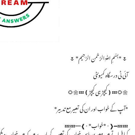
🌷 *بسْمِ ﷲِالرَّحْمن الرَّحِيم* 🌷
آئی ٹی درسگاہ کمیونٹی
🌼🌻💤❪کیچڑ ہی کیچڑ❫💤🌼🌻
*آپ کے خواب اور ان کی تعبیر مع تدبیر*
💤💤━❰･ *خواب* ･❱━💤💤
کیا فرماتے ہیں معبرین اس خواب کی تعبیر کے بارے میں کہ میں خواب دیکھتا