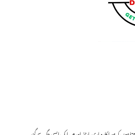
 ہوں کہ میرا کاروباری پارٹنر اور میں ایک ایسی جگہ سے گزر