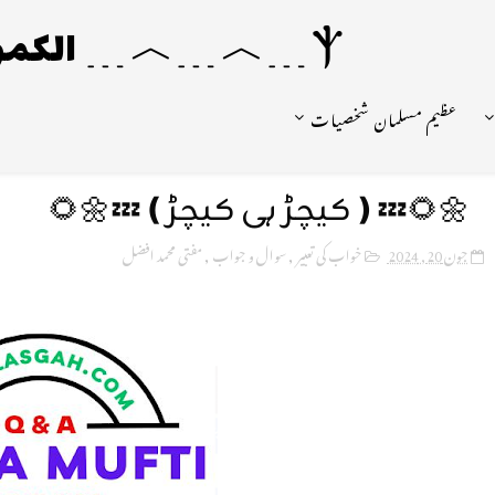
Ⲯ﹍︿﹍︿﹍ الکمونیا ﹍Ⲯ﹍Ⲯ﹍︿﹍☼
عظیم مسلمان شخصیات
🌼🌻💤❪کیچڑ ہی کیچڑ❫💤🌼🌻
جون 20, 2024
خواب کی تعبیر
,
سوال و جواب
,
مفتی محمد افضل