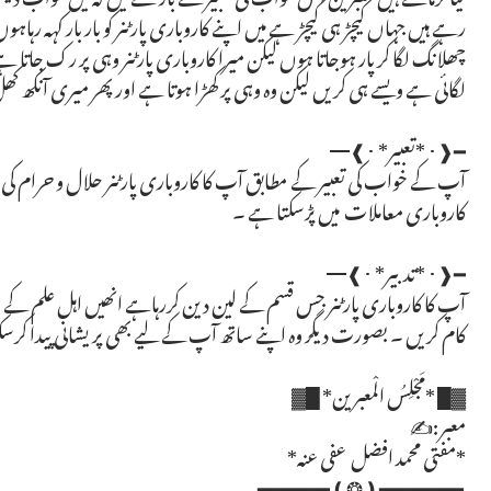
رہے ہیں جہاں کیچڑ ہی کیچڑ ہے میں اپنے کاروباری پارٹنر کو بار بار کہہ رہاہ
چھلانگ لگا کر پار ہوجاتا ہوں لیکن میرا کاروباری پارٹنر وہی پر رک جاتا ہے
لگائی ہے ویسے ہی کریں لیکن وہ وہی پر کھڑا ہوتا ہے اور پھر میری آنکھ ک
━❰･ *تعبیر* ･❱━
آپ کے خواب کی تعبیر کے مطابق آپ کا کاروباری پارٹنر حلال و حرام کی تم
کاروباری معاملات میں پڑسکتا ہے ۔
━❰･ *تدبیر* ･❱━
آپ کا کاروباری پارٹنر جس قسم کے لین دین کررہاہے انھیں اہل علم کے سام
کام کریں ۔ بصورت دیگر وہ اپنے ساتھ آپ کے لیے بھی پریشانی پیدا کرس
ــــــــــــــــــــــــــــــــــــــــــــــــــــ
▓█ *مَجْلِسُ الْمعبرین* █▓
معبر:✍
*مفتی محمد افضل عفی عنہ*
━━━━━━━❪❂❫━━━━━━