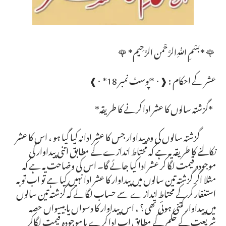
🌹 *بسْمِ ﷲِالرَّحْمن الرَّحِيم* 🌹
عشر کے احکام : ❰･ *پوسٹ نمبر 18* ･❱
*گزشتہ سالوں کا عشر ادا کرنے کا طریقہ*
گزشتہ سالوں کی وہ پیداوار جس کا عشر ادا نہ کیا گیا ہو ، اس کا عشر
نکالنے کا طریقہ یہ ہے کہ محتاط اندازے کے مطابق اتنی پیداوار کی
موجودہ قیمت لگا کر عشر ادا کیا جائے گا۔ اس کی وضاحت یہ ہے کہ
مثلا اگر گزشتہ تین سالوں میں پیداوار کا عشر ادا نہیں کیا ہے تو اب توبہ
استغفار کرکے محتاط اندازے سے حساب لگالے کہ گزشتہ تین سالوں
میں پیداوار کتنی ہوئی تھی؟ ، اس پیداوار کا دسواں یا بیسواں حصہ
شریعت کے حکم کے مطابق اب ادا کرے یا موجودہ قیمت لگاکر