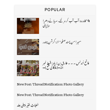
POPULAR
🌀 محاورہ: آب آب کر مر گئے، سرہانے دھرا
رہا پانی
"میرا من پسند صفحہ" از: کرشن چندر
فاتح اُندلس ۔ ۔ ۔ طارق بن زیاد : قسط نمبر
21═(ملاگا کی فتح )═
New Post/Thread Notification: Photo Gallery
New Post/Thread Notification: Photo Gallery
خطباتِ فقیر پہلی جلد