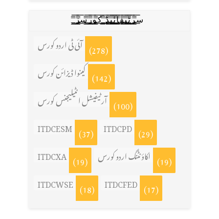
س̳̿͟͞ر̳̿͟͞ٹ̳̿͟͞ی̳̿͟͞ف̳̿͟͞ا̳̿͟͞ي̳̳̿ٔ̿͟͟͞͞ی̳̿͟͞ڈ̳̿͟͞ ̳̿͟͞ک̳̿͟͞و̳̿͟͞ر̳̿͟͞س̳̿͟͞ز̳̿͟͞
آئی ٹی اردو کورس
(278)
کینوا ڈیزائن کورس
(142)
آرٹیفیشل انٹیلیجنس کورس
(100)
ITDCESM
ITDCPD
(37)
(29)
اکاؤنٹنگ اردو کورس
ITDCXA
(19)
(19)
ITDCWSE
ITDCFED
(18)
(17)