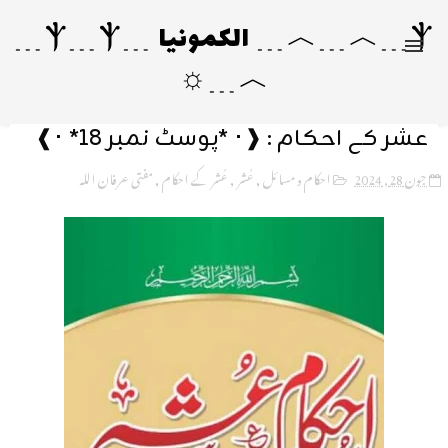
Ⲯ﹍︿﹍︿﹍ الکمونیا ﹍Ⲯ﹍Ⲯ﹍
︿﹍☼
عشر کے احکام : ❰･ *پوسٹ نمبر 18* ･❱
جون 28, 2024
احکام و مسائل
,
عُشر
,
عُشر کے احکام
,
مفتی عرفان اللہ