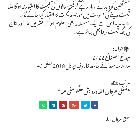
مستحقین کو دیدے ، یاد رہے گزشتہ سالوں کی قیمت کا اعتبار نہ ہوگا بلکہ
قیمت دینے کی صورت میں موجودہ قیمت کا اعتبار کیا جائے گا۔
☆۔۔۔اس سے ایک مسئلہ یہ بھی معلوم ہوا کہ عشر میں غلہ اور اناج
کی جگہ قیمت دینا بھی جائز ہے۔
📚حوالہ:
▪بدائع الصنائع 2/22
▪ماہنامہ صدائے جامعہ فاروقیہ اپریل 2018 صفحہ 43
مرتب:✍
*مفتی عرفان اللہ درویش ھنگو عفی عنہ*
مفتی عرفان اللہ