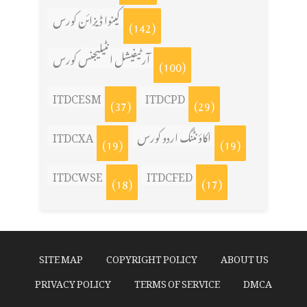
کینوا ڈیزائن کورس
(142)
آرٹیفیشل انٹیلیجنس کورس
(100)
ITDCESM
ITDCPD
(37)
(29)
ITDCXA
اکاؤنٹنگ اردو کورس
(19)
(19)
ITDCWSE
ITDCFED
(18)
(17)
SITE MAP
COPYRIGHT POLICY
ABOUT US
PRIVACY POLICY
TERMS OF SERVICE
DMCA