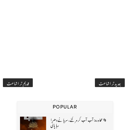
جدید تر اشاعت
قدیم تر اشاعت
POPULAR
🌀 محاورہ: آب آب کر مر گئے، سرہانے دھرا
رہا پانی