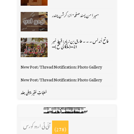
"میرا من پسند صفحہ" از: کرشن چندر
فاتح اُندلس ۔ ۔ ۔ طارق بن زیاد : قسط نمبر
21═(ملاگا کی فتح )═
New Post/Thread Notification: Photo Gallery
New Post/Thread Notification: Photo Gallery
خطباتِ فقیر پہلی جلد
س̳̿͟͞ر̳̿͟͞ٹ̳̿͟͞ی̳̿͟͞ف̳̿͟͞ا̳̿͟͞ي̳̳̿ٔ̿͟͟͞͞ی̳̿͟͞ڈ̳̿͟͞ ̳̿͟͞ک̳̿͟͞و̳̿͟͞ر̳̿͟͞س̳̿͟͞ز̳̿͟͞
آئی ٹی اردو کورس
(278)