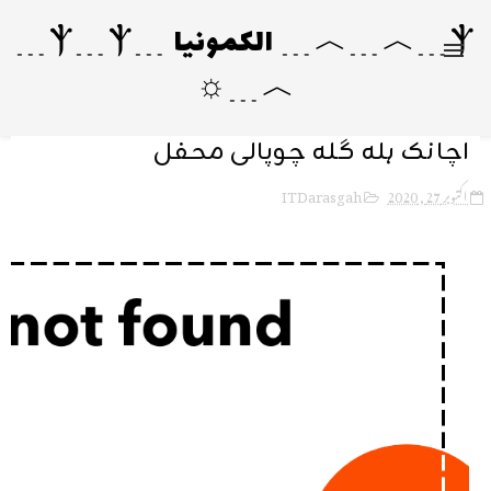
Ⲯ﹍︿﹍︿﹍ الکمونیا ﹍Ⲯ﹍Ⲯ﹍
︿﹍☼
اچانک ہلہ گلہ چوپالی محفل
ITDarasgah
اکتوبر 27, 2020