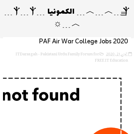
Ⲯ﹍︿﹍︿﹍ الکمونیا ﹍Ⲯ﹍Ⲯ﹍
︿﹍☼
PAF Air War College Jobs 2020
ITDarasgah - Pakistani Urdu Family Forum for
جون 21, 2020
FREE IT Education