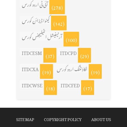
آئی ٹی اردو کورس
(278)
کینوا ڈیزائن کورس
(142)
آرٹیفیشل انٹیلیجنس کورس
(100)
ITDCESM
ITDCPD
(37)
(29)
ITDCXA
اکاؤنٹنگ اردو کورس
(19)
(19)
ITDCWSE
ITDCFED
(18)
(17)
SITE MAP
COPYRIGHT POLICY
ABOUT US