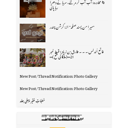
🌀 محاورہ: آب آب کر مر گئے، سرہانے دھرا
رہا پانی
"میرا من پسند صفحہ" از: کرشن چندر
فاتح اُندلس ۔ ۔ ۔ طارق بن زیاد : قسط نمبر
21═(ملاگا کی فتح )═
New Post/Thread Notification: Photo Gallery
New Post/Thread Notification: Photo Gallery
خطباتِ فقیر پہلی جلد
س̳̿͟͞ر̳̿͟͞ٹ̳̿͟͞ی̳̿͟͞ف̳̿͟͞ا̳̿͟͞ي̳̳̿ٔ̿͟͟͞͞ی̳̿͟͞ڈ̳̿͟͞ ̳̿͟͞ک̳̿͟͞و̳̿͟͞ر̳̿͟͞س̳̿͟͞ز̳̿͟͞