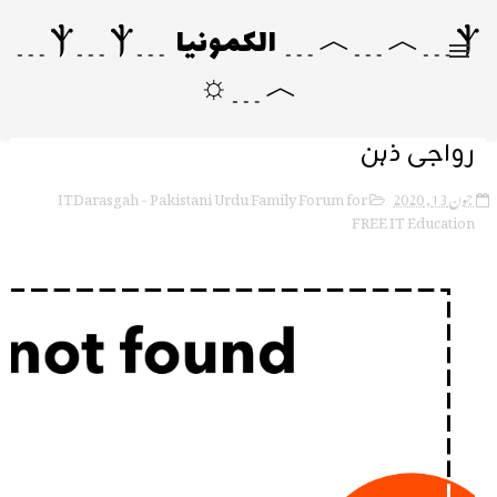
Ⲯ﹍︿﹍︿﹍ الکمونیا ﹍Ⲯ﹍Ⲯ﹍
︿﹍☼
رواجی ذہن
ITDarasgah - Pakistani Urdu Family Forum for
جون 13, 2020
FREE IT Education