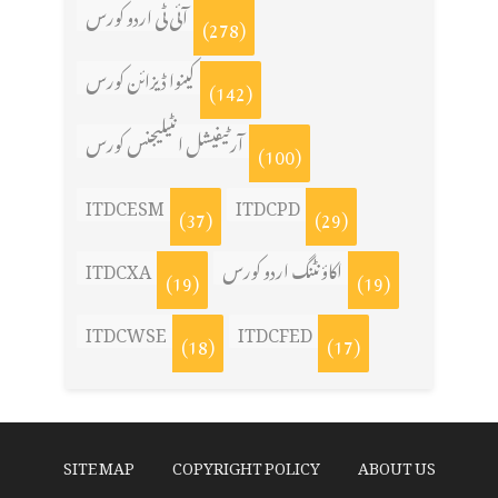
آئی ٹی اردو کورس
(278)
کینوا ڈیزائن کورس
(142)
آرٹیفیشل انٹیلیجنس کورس
(100)
ITDCESM
ITDCPD
(37)
(29)
ITDCXA
اکاؤنٹنگ اردو کورس
(19)
(19)
ITDCWSE
ITDCFED
(18)
(17)
SITE MAP
COPYRIGHT POLICY
ABOUT US