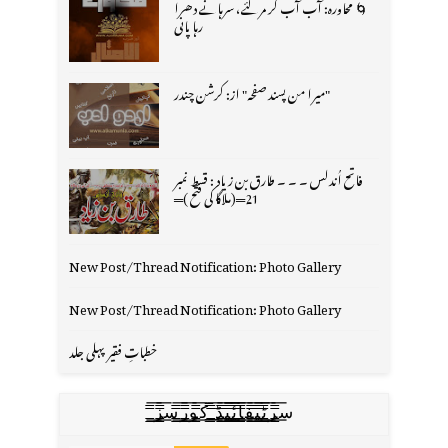
🌀 محاورہ: آب آب کر مر گئے، سرہانے دھرا
رہا پانی
"میرا من پسند صفحہ" از: کرشن چندر
فاتح اُندلس ۔ ۔ ۔ طارق بن زیاد : قسط نمبر
21═(ملاگا کی فتح )═
New Post/Thread Notification: Photo Gallery
New Post/Thread Notification: Photo Gallery
خطباتِ فقیر پہلی جلد
س̳̿͟͞ر̳̿͟͞ٹ̳̿͟͞ی̳̿͟͞ف̳̿͟͞ا̳̿͟͞ي̳̳̿ٔ̿͟͟͞͞ی̳̿͟͞ڈ̳̿͟͞ ̳̿͟͞ک̳̿͟͞و̳̿͟͞ر̳̿͟͞س̳̿͟͞ز̳̿͟͞