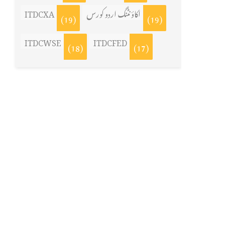
ITDCXA
اکاؤنٹنگ اردو کورس
(19)
(19)
ITDCWSE
ITDCFED
(18)
(17)