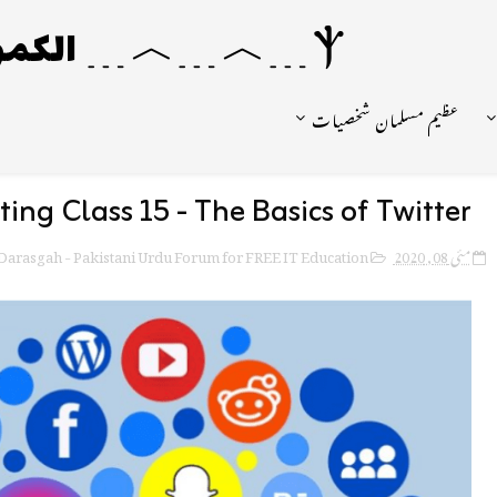
Ⲯ﹍︿﹍︿﹍ الکمونیا ﹍Ⲯ﹍Ⲯ﹍︿﹍☼
عظیم مسلمان شخصیات
ing Class 15 - The Basics of Twitter
Darasgah - Pakistani Urdu Forum for FREE IT Education
مئی 08, 2020