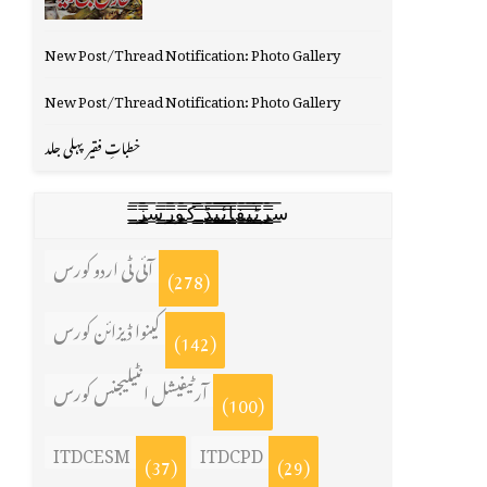
New Post/Thread Notification: Photo Gallery
New Post/Thread Notification: Photo Gallery
خطباتِ فقیر پہلی جلد
س̳̿͟͞ر̳̿͟͞ٹ̳̿͟͞ی̳̿͟͞ف̳̿͟͞ا̳̿͟͞ي̳̳̿ٔ̿͟͟͞͞ی̳̿͟͞ڈ̳̿͟͞ ̳̿͟͞ک̳̿͟͞و̳̿͟͞ر̳̿͟͞س̳̿͟͞ز̳̿͟͞
آئی ٹی اردو کورس
(278)
کینوا ڈیزائن کورس
(142)
آرٹیفیشل انٹیلیجنس کورس
(100)
ITDCESM
ITDCPD
(37)
(29)