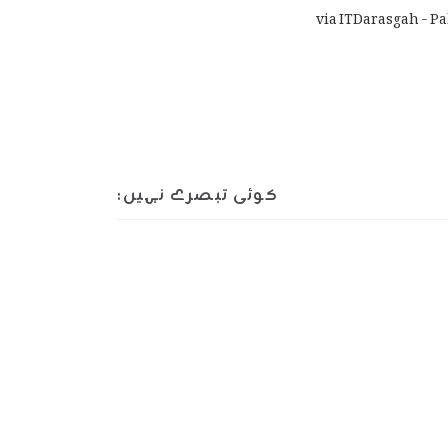
via ITDarasgah - Pa
کوئی تبصرے نہیں: