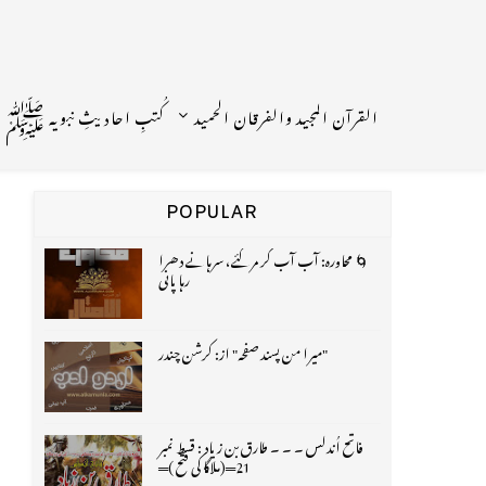
القرآن المجید والفرقان الحمید
کُتبِ احادیثِ نبویہ ﷺ
POPULAR
🌀 محاورہ: آب آب کر مر گئے، سرہانے دھرا
رہا پانی
"میرا من پسند صفحہ" از: کرشن چندر
فاتح اُندلس ۔ ۔ ۔ طارق بن زیاد : قسط نمبر
21═(ملاگا کی فتح )═