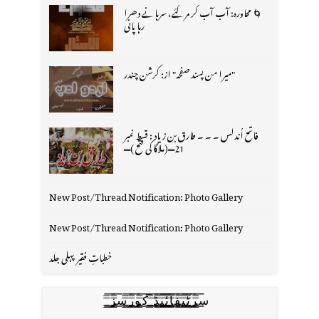
🌀 محاورہ: آب آب کر مر گئے، سرہانے دھرا
رہا پانی
"میرا من پسند صفحہ" از: کرشن چندر
فاتح اُندلس ۔ ۔ ۔ طارق بن زیاد : قسط نمبر
21═(ملاگا کی فتح )═
New Post/Thread Notification: Photo Gallery
New Post/Thread Notification: Photo Gallery
خطباتِ فقیر پہلی جلد
س̳̿͟͞ر̳̿͟͞ٹ̳̿͟͞ی̳̿͟͞ف̳̿͟͞ا̳̿͟͞ي̳̳̿ٔ̿͟͟͞͞ی̳̿͟͞ڈ̳̿͟͞ ̳̿͟͞ک̳̿͟͞و̳̿͟͞ر̳̿͟͞س̳̿͟͞ز̳̿͟͞