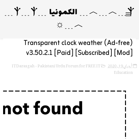
Ⲯ﹍︿﹍︿﹍ الکمونیا ﹍Ⲯ﹍Ⲯ﹍
︿﹍☼
Transparent clock weather (Ad-free)
v3.50.2.1 [Paid] [Subscribed] [Mod]
ITDarasgah - Pakistani Urdu Forum for FREE IT
فروری 19, 2020
Education