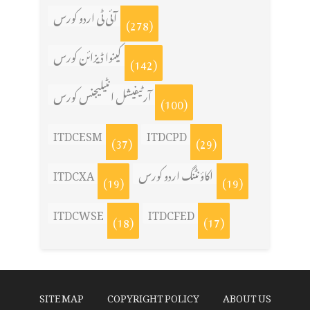
آئی ٹی اردو کورس
(278)
کینوا ڈیزائن کورس
(142)
آرٹیفیشل انٹیلیجنس کورس
(100)
ITDCESM
ITDCPD
(37)
(29)
ITDCXA
اکاؤنٹنگ اردو کورس
(19)
(19)
ITDCWSE
ITDCFED
(18)
(17)
SITE MAP
COPYRIGHT POLICY
ABOUT US