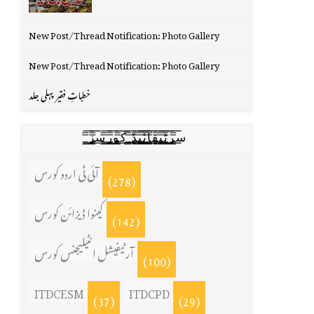
New Post/Thread Notification: Photo Gallery
New Post/Thread Notification: Photo Gallery
خطباتِ فقیر پہلی جلد
س̳̿͟͞ر̳̿͟͞ٹ̳̿͟͞ی̳̿͟͞ف̳̿͟͞ا̳̿͟͞ي̳̳̿ٔ̿͟͟͞͞ی̳̿͟͞ڈ̳̿͟͞ ̳̿͟͞ک̳̿͟͞و̳̿͟͞ر̳̿͟͞س̳̿͟͞ز̳̿͟͞
آئی ٹی اردو کورس
(278)
کینوا ڈیزائن کورس
(142)
آرٹیفیشل انٹیلیجنس کورس
(100)
ITDCESM
ITDCPD
(37)
(29)