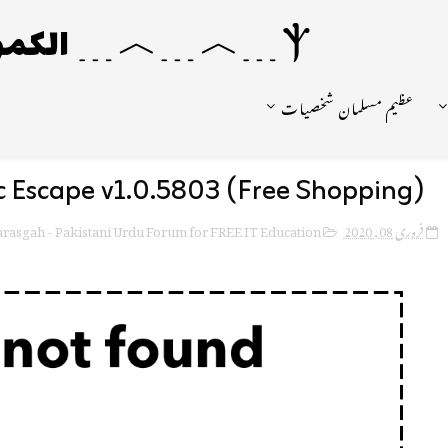
Ⲯ﹍︿﹍︿﹍ الکمونیا ﹍Ⲯ﹍Ⲯ﹍︿﹍☼
عظیم مسلمان شخصیات
c Escape v1.0.5803 (Free Shopping)
rasgah - Pakistani Urdu Forum for FREE IT Education
فروری 08, 2020