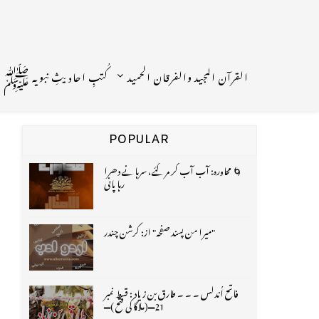
القرآن المجید والفرقان الحمید
کُتبِ احادیثِ نبویہ ﷺ
POPULAR
🌀 محاورہ: آب آب کر مر گئے، سرہانے دھرا
رہا پانی
"میرا من پسند صفحہ" از: کرشن چندر
فاتح اُندلس ۔ ۔ ۔ طارق بن زیاد : قسط نمبر
21═(ملاگا کی فتح )═