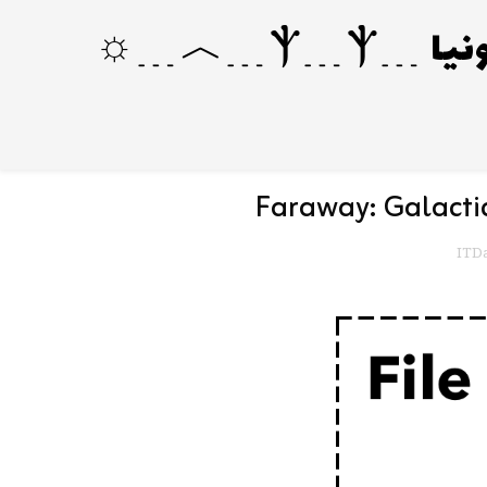
Faraway: Galacti
ITDa