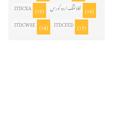
ITDCXA
اکاؤنٹنگ اردو کورس
(19)
(19)
ITDCWSE
ITDCFED
(18)
(17)