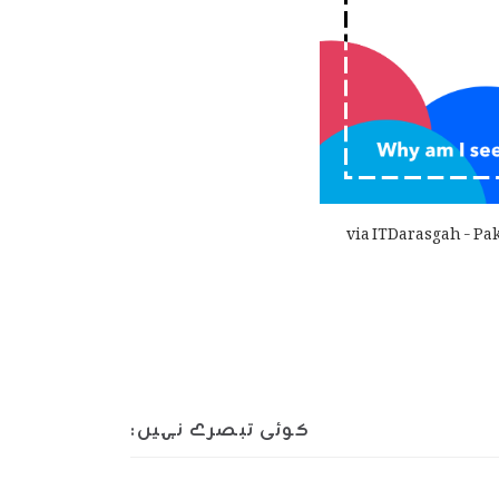
via ITDarasgah - Pak
کوئی تبصرے نہیں: